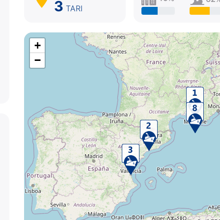
3
TARI
+
−