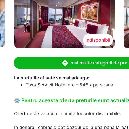
indisponibil
mai multe categorii de pret
La preturile afisate se mai adauga:
Taxa Servicii Hoteliere - 84€ / persoana
Pentru aceasta oferta preturile sunt actualiz
⚙
Oferta este valabila in limita locurilor disponibile.
In general, cabinele pot gazdui de la una pana la patr