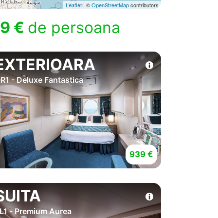
Leaflet
| ©
OpenStreetMap
contributors
9 €
de persoana
EXTERIOARA
R1 - Deluxe Fantastica
939 €
SUITA
L1 - Premium Aurea