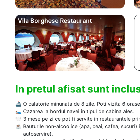
Vila Borghese Restaurant
In pretul afisat sunt incl
🚢
O calatorie minunata de 8 zile. Poti vizita
6 orase
🛌
Cazarea la bordul navei in tipul de cabina ales.
🍽
3 mese pe zi ce pot fi servite in restaurantele pri
☕
Bauturile non-alcoolice (apa, ceai, cafea, sucuri) 
autoservire).