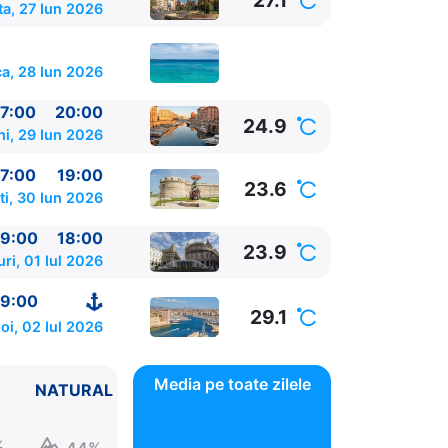
27.1
a, 27 Iun 2026
a, 28 Iun 2026
7:00
20:00
24.9
ni, 29 Iun 2026
7:00
19:00
23.6
ti, 30 Iun 2026
9:00
18:00
23.9
ri, 01 Iul 2026
9:00
29.1
oi, 02 Iul 2026
Media pe toate zilele
NATURAL
%
44%