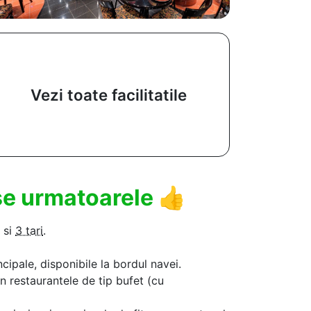
Vezi toate facilitatile
use urmatoarele
👍
si
3 tari
.
ncipale, disponibile la bordul navei.
in restaurantele de tip bufet (cu