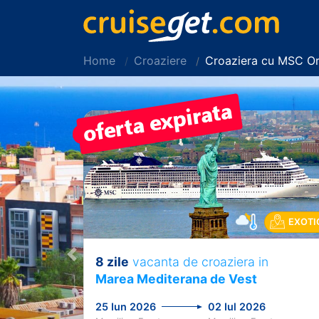
Home
Croaziere
Croaziera cu MSC Or
PRET REDUS!
EXOTI
8 zile
vacanta de croaziera in
Previous
Marea Mediterana de Vest
25 Iun 2026
02 Iul 2026