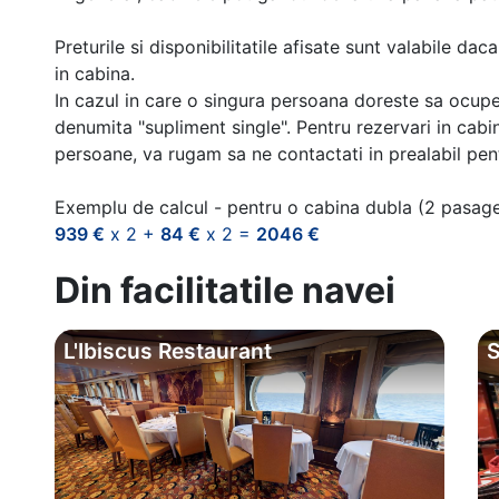
Preturile si disponibilitatile afisate sunt valabile d
in cabina.
In cazul in care o singura persoana doreste sa ocupe
denumita "supliment single". Pentru rezervari in cab
persoane, va rugam sa ne contactati in prealabil pentr
Exemplu de calcul - pentru o cabina dubla (2 pasag
939 €
x 2 +
84 €
x 2 =
2046 €
Din facilitatile navei
L'Ibiscus Restaurant
S