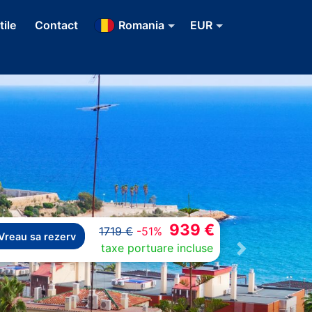
tile
Contact
Romania
EUR
939 €
1719 €
-51%
Vreau sa rezerv
taxe portuare incluse
Next