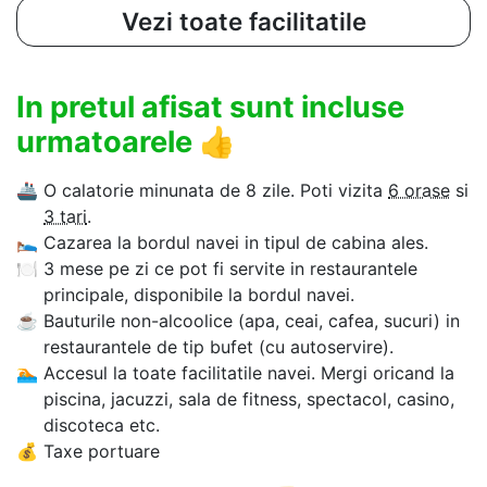
Vezi toate facilitatile
In pretul afisat sunt incluse
urmatoarele
👍
🚢
O calatorie minunata de 8 zile. Poti vizita
6 orase
si
3 tari
.
🛌
Cazarea la bordul navei in tipul de cabina ales.
🍽
3 mese pe zi ce pot fi servite in restaurantele
principale, disponibile la bordul navei.
☕
Bauturile non-alcoolice (apa, ceai, cafea, sucuri) in
restaurantele de tip bufet (cu autoservire).
🏊‍
Accesul la toate facilitatile navei. Mergi oricand la
piscina, jacuzzi, sala de fitness, spectacol, casino,
discoteca etc.
💰
Taxe portuare