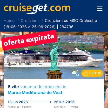
Home
Croaziere
Croaziera cu MSC Orchestra
(18-06-2026 > 25-06-2026) | 284796
EXOTIC
8 zile
vacanta de croaziera in
Marea Mediterana de Vest
18 Iun 2026
25 Iun 2026
Marsilia - Franta
Marsilia - Franta