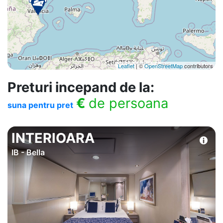
Leaflet
| ©
OpenStreetMap
contributors
Preturi incepand de la:
€
de persoana
suna pentru pret
INTERIOARA
IB - Bella