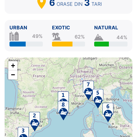
6
3
ORASE
DIN
TARI
URBAN
EXOTIC
NATURAL
49%
62%
44%
+
−