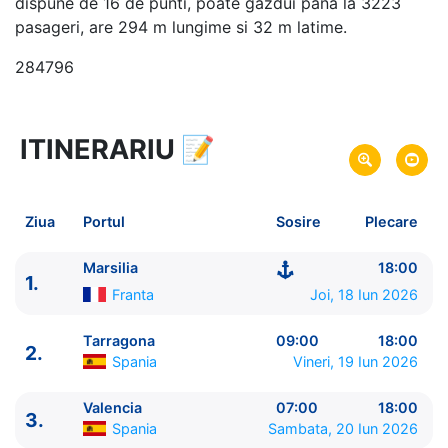
dispune de 16 de punti, poate gazdui pana la 3223
pasageri, are 294 m lungime si 32 m latime.
284796
ITINERARIU
📝
8 zile
vacanta de croaziera in
Marea Mediterana de Vest -
link oferta
18 Iun 2026
din Marsilia,
Franta
Plecare pe
Ziua
Portul
Sosire
Plecare
25 Iun 2026
in Marsilia,
Franta
Sosire pe
Marsilia
18:00
1.
MSC Cruises
Franta
Joi, 18 Iun 2026
MSC Orchestra
★★★★+
Tarragona
09:00
18:00
2.
Spania
Vineri, 19 Iun 2026
Valencia
07:00
18:00
3.
Spania
Sambata, 20 Iun 2026