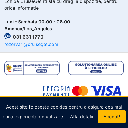
Echipa CruiseGet iti sta cu drag la dispozitie, pentru
orice informatie
Luni - Sambata 00:00 - 08:00
America/Los_Angeles
031 631 1770
rezervari@cruiseget.com
Acest site folosește cookies pentru a asigura cea mai
Copyright © 2026
Cruiseget.com
. Toate drepturile
buna experienta de utilizare.
Afla detalii
Accept!
rezervate.