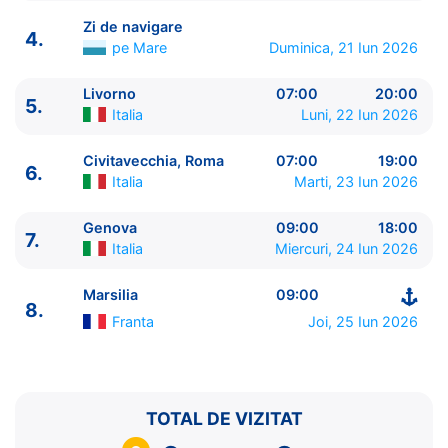
Zi de navigare
4.
pe Mare
Duminica, 21 Iun 2026
Livorno
07:00
20:00
5.
ITINERARIU
Italia
Luni, 22 Iun 2026
Ziua | Portul | Sosire - Plecare
----------------------------------------
Civitavecchia, Roma
07:00
19:00
6.
1.
Marsilia
Franta
⚓ - 18:00
Italia
Marti, 23 Iun 2026
2.
Tarragona
Spania
09:00 - 18:00
3.
Valencia
Spania
07:00 - 18:00
Genova
09:00
18:00
7.
Italia
Miercuri, 24 Iun 2026
4.
Zi de navigare
pe Mare
0:00 - 0:00
5.
Livorno
Italia
07:00 - 20:00
Marsilia
09:00
6.
Civitavecchia, Roma
Italia
07:00 - 19:00
8.
7.
Genova
Italia
09:00 - 18:00
Franta
Joi, 25 Iun 2026
8.
Marsilia
Franta
09:00 - ⚓
TOTAL DE VIZITAT