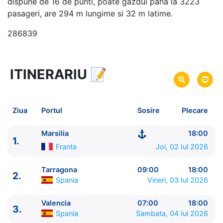
dispune de 16 de punti, poate gazdui pana la 3223
pasageri, are 294 m lungime si 32 m latime.
286839
ITINERARIU
📝
8 zile
vacanta de croaziera in
Marea Mediterana de Vest -
link oferta
02 Iul 2026
din Marsilia,
Franta
Plecare pe
Ziua
Portul
Sosire
Plecare
09 Iul 2026
in Marsilia,
Franta
Sosire pe
Marsilia
18:00
1.
MSC Cruises
Franta
Joi, 02 Iul 2026
MSC Orchestra
★★★★+
Tarragona
09:00
18:00
2.
Spania
Vineri, 03 Iul 2026
Valencia
07:00
18:00
3.
Spania
Sambata, 04 Iul 2026