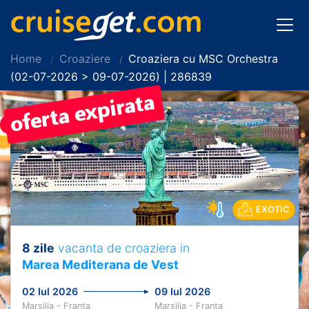
Home
Croaziere
Croaziera cu MSC Orchestra
(02-07-2026 > 09-07-2026) | 286839
PRET REDUS!
EXOTIC
8 zile
vacanta de croaziera in
Marea Mediterana de Vest
02 Iul 2026
09 Iul 2026
Marsilia - Franta
Marsilia - Franta