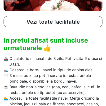
Vezi toate facilitatile
In pretul afisat sunt incluse
urmatoarele
👍
🚢
O calatorie minunata de 8 zile. Poti vizita
6 orase
si
3 tari
.
🛌
Cazarea la bordul navei in tipul de cabina ales.
🍽
3 mese pe zi ce pot fi servite in restaurantele
principale, disponibile la bordul navei.
☕
Bauturile non-alcoolice (apa, ceai, cafea, sucuri) in
restaurantele de tip bufet (cu autoservire).
🏊‍
Accesul la toate facilitatile navei. Mergi oricand la
piscina, jacuzzi, sala de fitness, spectacol, casino,