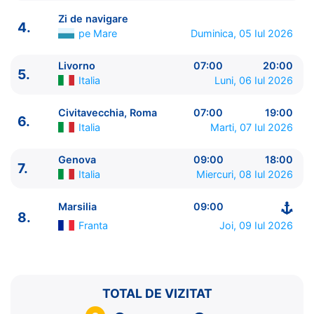
Zi de navigare
4.
pe Mare
Duminica, 05 Iul 2026
Livorno
07:00
20:00
5.
ITINERARIU
Italia
Luni, 06 Iul 2026
Ziua | Portul | Sosire - Plecare
----------------------------------------
Civitavecchia, Roma
07:00
19:00
6.
1.
Marsilia
Franta
⚓ - 18:00
Italia
Marti, 07 Iul 2026
2.
Tarragona
Spania
09:00 - 18:00
3.
Valencia
Spania
07:00 - 18:00
Genova
09:00
18:00
7.
Italia
Miercuri, 08 Iul 2026
4.
Zi de navigare
pe Mare
0:00 - 0:00
5.
Livorno
Italia
07:00 - 20:00
Marsilia
09:00
6.
Civitavecchia, Roma
Italia
07:00 - 19:00
8.
7.
Genova
Italia
09:00 - 18:00
Franta
Joi, 09 Iul 2026
8.
Marsilia
Franta
09:00 - ⚓
TOTAL DE VIZITAT