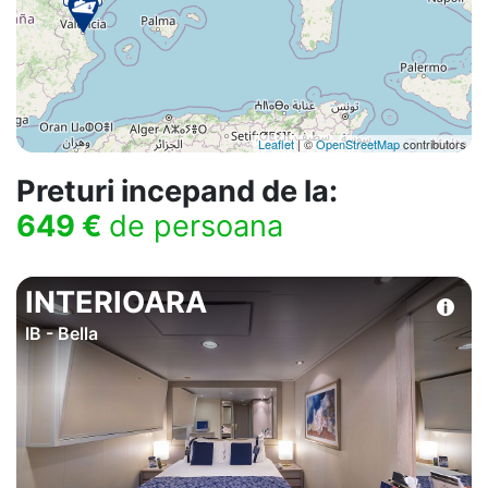
Leaflet
| ©
OpenStreetMap
contributors
Preturi incepand de la:
649 €
de persoana
INTERIOARA
IB - Bella