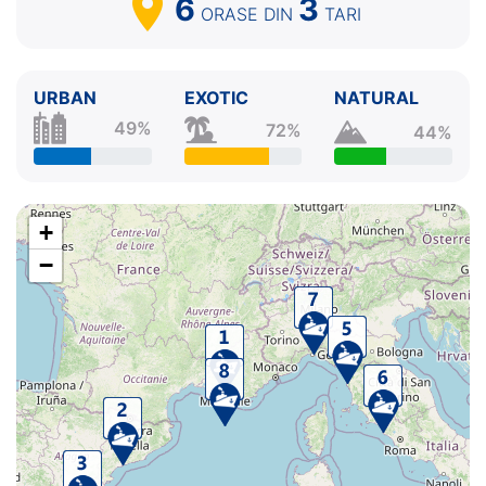
6
3
ORASE
DIN
TARI
URBAN
EXOTIC
NATURAL
49%
72%
44%
+
−