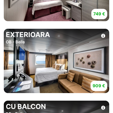
749 €
EXTERIOARA
OB - Bella
909 €
CU BALCON