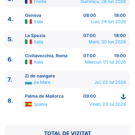
Franta
Duminica, 28 Iun 2026
Genova
08:00
18:00
4.
Italia
Luni, 29 Iun 2026
La Spezia
07:00
18:00
5.
Italia
Marti, 30 Iun 2026
ITINERARIU
Civitavecchia, Roma
07:00
19:00
6.
Ziua | Portul | Sosire - Plecare
Italia
Miercuri, 01 Iul 2026
----------------------------------------
1.
Palma de Mallorca
Spania
⚓ - 21:00
Zi de navigare
7.
pe Mare
Joi, 02 Iul 2026
2.
Barcelona
Spania
08:00 - 17:00
3.
Cannes
Franta
09:00 - 19:00
Palma de Mallorca
09:00
4.
Genova
Italia
08:00 - 18:00
8.
5.
La Spezia
Italia
07:00 - 18:00
Spania
Vineri, 03 Iul 2026
6.
Civitavecchia, Roma
Italia
07:00 - 19:00
7.
Zi de navigare
pe Mare
0:00 - 0:00
8.
Palma de Mallorca
Spania
09:00 - ⚓
TOTAL DE VIZITAT