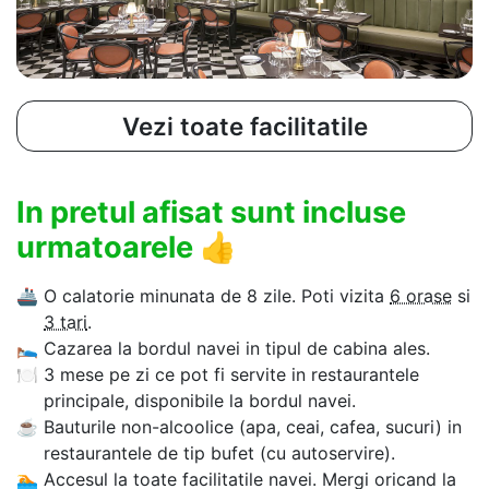
Vezi toate facilitatile
In pretul afisat sunt incluse
urmatoarele
👍
🚢
O calatorie minunata de 8 zile. Poti vizita
6 orase
si
3 tari
.
🛌
Cazarea la bordul navei in tipul de cabina ales.
🍽
3 mese pe zi ce pot fi servite in restaurantele
principale, disponibile la bordul navei.
☕
Bauturile non-alcoolice (apa, ceai, cafea, sucuri) in
restaurantele de tip bufet (cu autoservire).
🏊‍
Accesul la toate facilitatile navei. Mergi oricand la