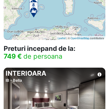
Leaflet
| ©
OpenStreetMap
contributors
Preturi incepand de la:
749 €
de persoana
INTERIOARA
IB - Bella