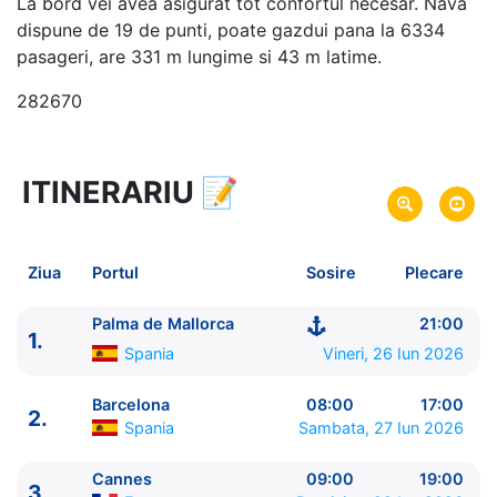
La bord vei avea asigurat tot confortul necesar. Nava
dispune de 19 de punti, poate gazdui pana la 6334
pasageri, are 331 m lungime si 43 m latime.
282670
ITINERARIU
📝
8 zile
vacanta de croaziera in
Marea Mediterana de Vest si Insulele Baleare -
link
oferta
Ziua
Portul
Sosire
Plecare
26 Iun 2026
din Palma de Mallorca,
Plecare pe
Spania
Palma de Mallorca
21:00
1.
03 Iul 2026
in Palma de Mallorca,
Spania
Sosire pe
Spania
Vineri, 26 Iun 2026
MSC Cruises
Barcelona
08:00
17:00
2.
MSC Grandiosa
★★★★★
Spania
Sambata, 27 Iun 2026
Cannes
09:00
19:00
3.