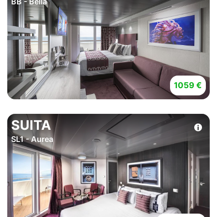
BB - Bella
1059 €
SUITA
SL1 - Aurea