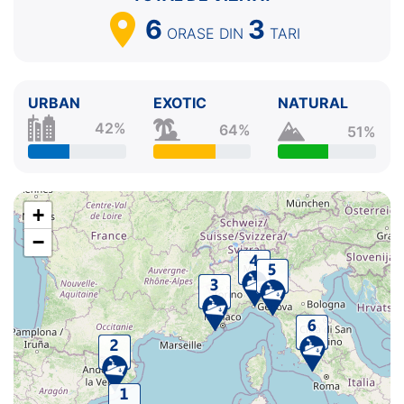
6
3
ORASE
DIN
TARI
URBAN
EXOTIC
NATURAL
42%
64%
51%
+
−