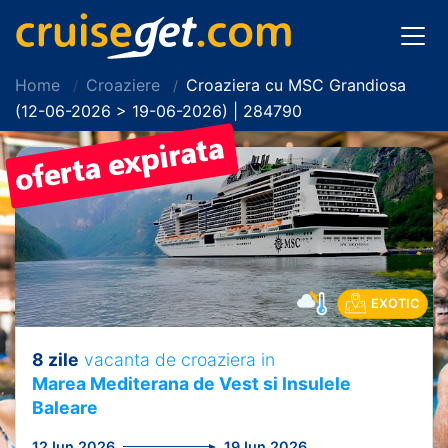
Home
Croaziere
Croaziera cu MSC Grandiosa
(12-06-2026 > 19-06-2026) | 284790
EXOTIC
8 zile
vacanta de croaziera in
Marea Mediterana de Vest si Insulele
Baleare
12 Iun 2026
19 Iun 2026