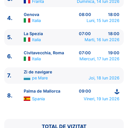
Franta
Duminica, 14 Iun 2026
Genova
08:00
18:00
4.
Italia
Luni, 15 Iun 2026
La Spezia
07:00
18:00
5.
Italia
Marti, 16 Iun 2026
ITINERARIU
Civitavecchia, Roma
07:00
19:00
6.
Ziua | Portul | Sosire - Plecare
Italia
Miercuri, 17 Iun 2026
----------------------------------------
1.
Palma de Mallorca
Spania
⚓ - 21:00
Zi de navigare
7.
pe Mare
Joi, 18 Iun 2026
2.
Barcelona
Spania
08:00 - 17:00
3.
Cannes
Franta
09:00 - 19:00
Palma de Mallorca
09:00
4.
Genova
Italia
08:00 - 18:00
8.
5.
La Spezia
Italia
07:00 - 18:00
Spania
Vineri, 19 Iun 2026
6.
Civitavecchia, Roma
Italia
07:00 - 19:00
7.
Zi de navigare
pe Mare
0:00 - 0:00
8.
Palma de Mallorca
Spania
09:00 - ⚓
TOTAL DE VIZITAT