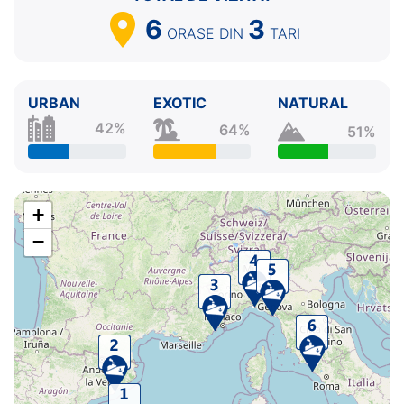
6
3
ORASE
DIN
TARI
URBAN
EXOTIC
NATURAL
42%
64%
51%
+
−