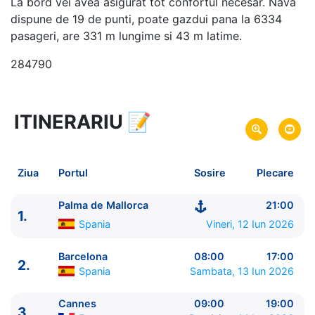
La bord vei avea asigurat tot confortul necesar. Nava
dispune de 19 de punti, poate gazdui pana la 6334
pasageri, are 331 m lungime si 43 m latime.
284790
ITINERARIU
📝
8 zile
vacanta de croaziera in
Marea Mediterana de Vest si Insulele Baleare -
link
oferta
Ziua
Portul
Sosire
Plecare
12 Iun 2026
din Palma de Mallorca,
Plecare pe
Spania
Palma de Mallorca
21:00
1.
19 Iun 2026
in Palma de Mallorca,
Spania
Sosire pe
Spania
Vineri, 12 Iun 2026
MSC Cruises
Barcelona
08:00
17:00
2.
MSC Grandiosa
★★★★★
Spania
Sambata, 13 Iun 2026
Cannes
09:00
19:00
3.