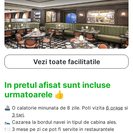
Vezi toate facilitatile
In pretul afisat sunt incluse
urmatoarele
👍
🚢
O calatorie minunata de 8 zile. Poti vizita
6 orase
si
3 tari
.
🛌
Cazarea la bordul navei in tipul de cabina ales.
🍽
3 mese pe zi ce pot fi servite in restaurantele