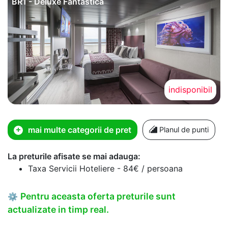
BR1 - Deluxe Fantastica
indisponibil
mai multe categorii de pret
Planul de punti
La preturile afisate se mai adauga:
Taxa Servicii Hoteliere - 84€ / persoana
Pentru aceasta oferta preturile sunt
⚙
actualizate in timp real.