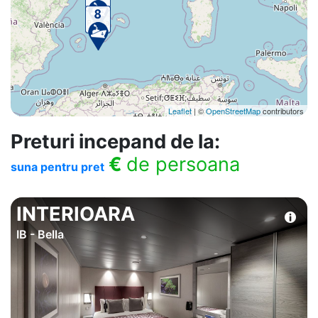
Leaflet
| ©
OpenStreetMap
contributors
Preturi incepand de la:
€
de persoana
suna pentru pret
INTERIOARA
IB - Bella