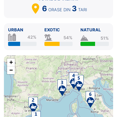
6
3
ORASE
DIN
TARI
URBAN
EXOTIC
NATURAL
42%
54%
51%
+
−