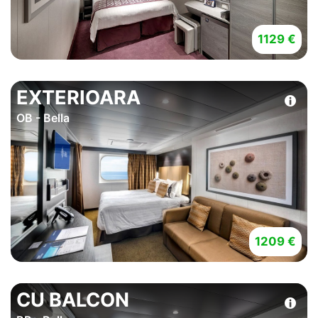
1129 €
EXTERIOARA
OB - Bella
1209 €
CU BALCON