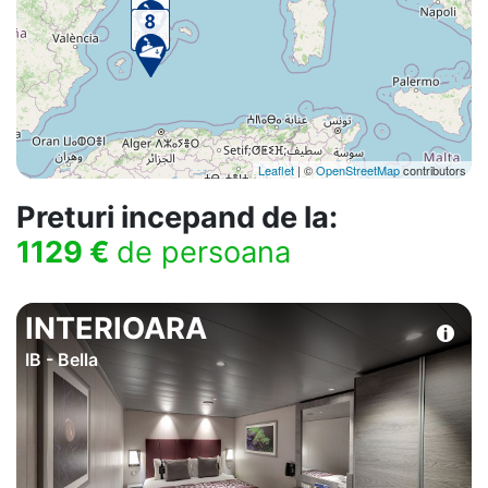
Leaflet
| ©
OpenStreetMap
contributors
Preturi incepand de la:
1129 €
de persoana
INTERIOARA
IB - Bella