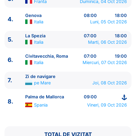
Franta
Duminica, 04 Oct 2026
Genova
08:00
18:00
4.
Italia
Luni, 05 Oct 2026
La Spezia
07:00
18:00
5.
Italia
Marti, 06 Oct 2026
ITINERARIU
Civitavecchia, Roma
07:00
19:00
6.
Ziua | Portul | Sosire - Plecare
Italia
Miercuri, 07 Oct 2026
----------------------------------------
1.
Palma de Mallorca
Spania
⚓ - 21:00
Zi de navigare
7.
pe Mare
Joi, 08 Oct 2026
2.
Barcelona
Spania
08:00 - 17:00
3.
Cannes
Franta
09:00 - 19:00
Palma de Mallorca
09:00
4.
Genova
Italia
08:00 - 18:00
8.
5.
La Spezia
Italia
07:00 - 18:00
Spania
Vineri, 09 Oct 2026
6.
Civitavecchia, Roma
Italia
07:00 - 19:00
7.
Zi de navigare
pe Mare
0:00 - 0:00
8.
Palma de Mallorca
Spania
09:00 - ⚓
TOTAL DE VIZITAT