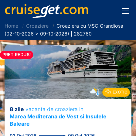
Home
Croaziere
Croaziera cu MSC Grandiosa
(02-10-2026 > 09-10-2026) | 282760
PRET REDUS!
EXOTIC
8 zile
vacanta de croaziera in
Marea Mediterana de Vest si Insulele
Baleare
02 Oct 2026
09 Oct 2026