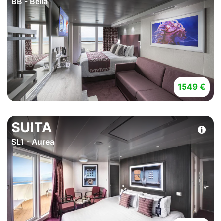
BB - Bella
1549 €
SUITA
SL1 - Aurea