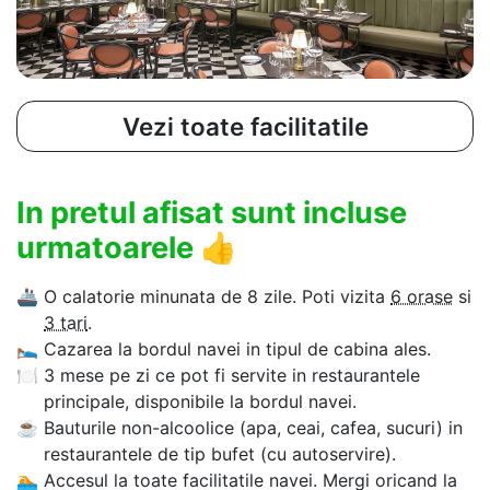
Vezi toate facilitatile
In pretul afisat sunt incluse
urmatoarele
👍
🚢
O calatorie minunata de 8 zile. Poti vizita
6 orase
si
3 tari
.
🛌
Cazarea la bordul navei in tipul de cabina ales.
🍽
3 mese pe zi ce pot fi servite in restaurantele
principale, disponibile la bordul navei.
☕
Bauturile non-alcoolice (apa, ceai, cafea, sucuri) in
restaurantele de tip bufet (cu autoservire).
🏊‍
Accesul la toate facilitatile navei. Mergi oricand la