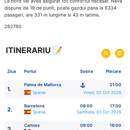
La bord vei avea asigurat tot confortul necesar. Nava
dispune de 19 de punti, poate gazdui pana la 6334
pasageri, are 331 m lungime si 43 m latime.
282760
ITINERARIU
📝
8 zile
vacanta de croaziera in
Marea Mediterana de Vest si Insulele Baleare -
link
oferta
Ziua
Portul
Sosire
Plecare
02 Oct 2026
din Palma de Mallorca,
Plecare pe
Spania
Palma de Mallorca
21:00
1.
09 Oct 2026
in Palma de Mallorca,
Spania
Sosire pe
Spania
Vineri, 02 Oct 2026
MSC Cruises
Barcelona
08:00
17:00
2.
MSC Grandiosa
★★★★★
Spania
Sambata, 03 Oct 2026
Cannes
09:00
19:00
3.