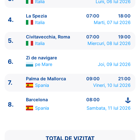
Italia
Luni, 06 Iul 2026
La Spezia
07:00
18:00
4.
Italia
Marti, 07 Iul 2026
Civitavecchia, Roma
07:00
19:00
5.
Italia
Miercuri, 08 Iul 2026
ITINERARIU
Ziua | Portul | Sosire - Plecare
Zi de navigare
6.
----------------------------------------
pe Mare
Joi, 09 Iul 2026
1.
Barcelona
Spania
⚓ - 17:00
2.
Cannes
Franta
09:00 - 19:00
Palma de Mallorca
09:00
21:00
7.
Spania
Vineri, 10 Iul 2026
3.
Genova
Italia
08:00 - 18:00
4.
La Spezia
Italia
07:00 - 18:00
Barcelona
08:00
5.
Civitavecchia, Roma
Italia
07:00 - 19:00
8.
6.
Zi de navigare
pe Mare
0:00 - 0:00
Spania
Sambata, 11 Iul 2026
7.
Palma de Mallorca
Spania
09:00 - 21:00
8.
Barcelona
Spania
08:00 - ⚓
TOTAL DE VIZITAT