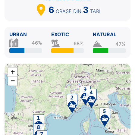
6
3
ORASE
DIN
TARI
URBAN
EXOTIC
NATURAL
46%
68%
47%
+
−