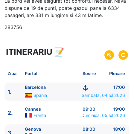
La bord vei avea asigurat tot confortul necesar. Nava
dispune de 19 de punti, poate gazdui pana la 6334
pasageri, are 331 m lungime si 43 m latime.
283756
ITINERARIU
📝
8 zile
vacanta de croaziera in
Marea Mediterana de Vest si Insulele Baleare -
link
oferta
Ziua
Portul
Sosire
Plecare
04 Iul 2026
din Barcelona,
Spania
Plecare pe
11 Iul 2026
in Barcelona,
Spania
Sosire pe
Barcelona
17:00
1.
Spania
Sambata, 04 Iul 2026
MSC Cruises
MSC Grandiosa
★★★★★
Cannes
09:00
19:00
2.
Franta
Duminica, 05 Iul 2026
Genova
08:00
18:00
3.