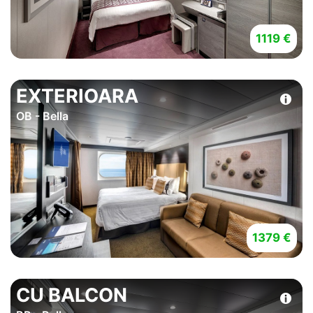
1119 €
EXTERIOARA
OB - Bella
1379 €
CU BALCON