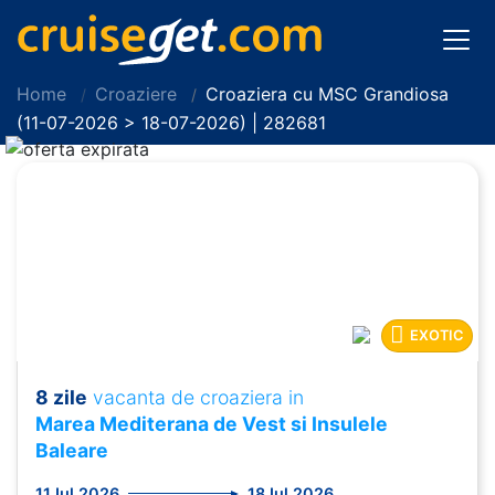
Home
Croaziere
Croaziera cu MSC Grandiosa
(11-07-2026 > 18-07-2026) | 282681
EXOTIC
8 zile
vacanta de croaziera in
Marea Mediterana de Vest si Insulele
Baleare
11 Iul 2026
18 Iul 2026