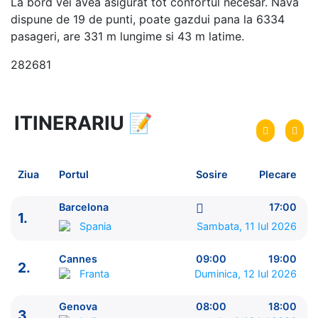
La bord vei avea asigurat tot confortul necesar. Nava
dispune de 19 de punti, poate gazdui pana la 6334
pasageri, are 331 m lungime si 43 m latime.
282681
ITINERARIU
📝
8 zile
vacanta de croaziera in
Marea Mediterana de Vest si Insulele Baleare -
link
oferta
Ziua
Portul
Sosire
Plecare
11 Iul 2026
din Barcelona,
Spania
Plecare pe
18 Iul 2026
in Barcelona,
Spania
Sosire pe
Barcelona
17:00
1.
Spania
Sambata, 11 Iul 2026
MSC Cruises
MSC Grandiosa
★★★★★
Cannes
09:00
19:00
2.
Franta
Duminica, 12 Iul 2026
Genova
08:00
18:00
3.