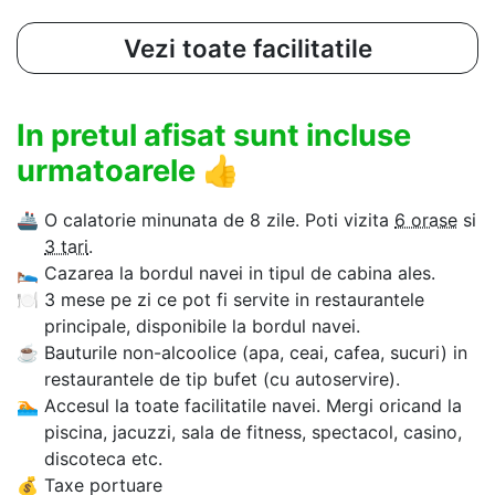
Vezi toate facilitatile
In pretul afisat sunt incluse
urmatoarele
👍
🚢
O calatorie minunata de 8 zile. Poti vizita
6 orase
si
3 tari
.
🛌
Cazarea la bordul navei in tipul de cabina ales.
🍽
3 mese pe zi ce pot fi servite in restaurantele
principale, disponibile la bordul navei.
☕
Bauturile non-alcoolice (apa, ceai, cafea, sucuri) in
restaurantele de tip bufet (cu autoservire).
🏊‍
Accesul la toate facilitatile navei. Mergi oricand la
piscina, jacuzzi, sala de fitness, spectacol, casino,
discoteca etc.
💰
Taxe portuare