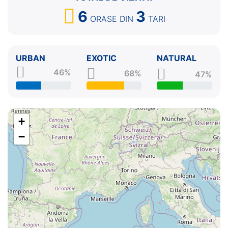
6
3
ORASE
DIN
TARI
URBAN
EXOTIC
NATURAL
46%
68%
47%
+
−