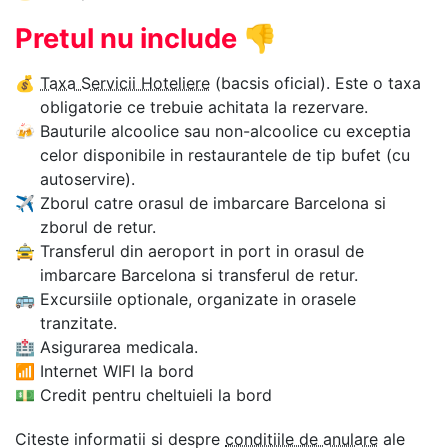
Pretul nu include
👎
💰
Taxa Servicii Hoteliere
(bacsis oficial). Este o taxa
obligatorie ce trebuie achitata la rezervare.
🍻
Bauturile alcoolice sau non-alcoolice cu exceptia
celor disponibile in restaurantele de tip bufet (cu
autoservire).
✈
Zborul catre orasul de imbarcare Barcelona si
zborul de retur.
🚖
Transferul din aeroport in port in orasul de
imbarcare Barcelona si transferul de retur.
🚌
Excursiile optionale, organizate in orasele
tranzitate.
🏥
Asigurarea medicala.
📶
Internet WIFI la bord
💵
Credit pentru cheltuieli la bord
Citeste informatii si despre
conditiile de anulare
ale