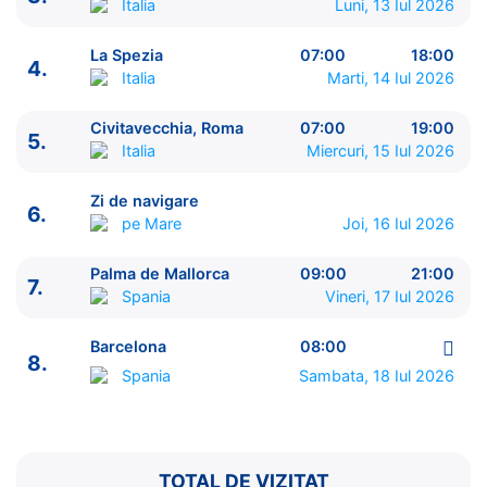
Italia
Luni, 13 Iul 2026
ITINERARIU
Ziua | Portul | Sosire - Plecare
La Spezia
07:00
18:00
----------------------------------------
4.
Italia
Marti, 14 Iul 2026
1.
Barcelona
Spania
⚓ - 17:00
2.
Cannes
Franta
09:00 - 19:00
Civitavecchia, Roma
07:00
19:00
5.
3.
Genova
Italia
08:00 - 18:00
Italia
Miercuri, 15 Iul 2026
4.
La Spezia
Italia
07:00 - 18:00
5.
Civitavecchia, Roma
Italia
07:00 - 19:00
Zi de navigare
6.
6.
Zi de navigare
pe Mare
0:00 - 0:00
pe Mare
Joi, 16 Iul 2026
7.
Palma de Mallorca
Spania
09:00 - 21:00
8.
Barcelona
Spania
08:00 - ⚓
Palma de Mallorca
09:00
21:00
7.
Spania
Vineri, 17 Iul 2026
Barcelona
08:00
8.
Spania
Sambata, 18 Iul 2026
TOTAL DE VIZITAT