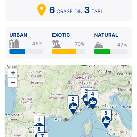
6
3
ORASE
DIN
TARI
URBAN
EXOTIC
NATURAL
46%
73%
47%
+
−