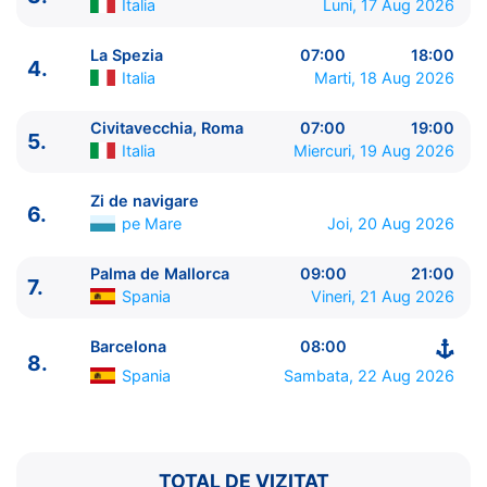
Italia
Luni, 17 Aug 2026
La Spezia
07:00
18:00
4.
Italia
Marti, 18 Aug 2026
Civitavecchia, Roma
07:00
19:00
5.
Italia
Miercuri, 19 Aug 2026
ITINERARIU
Ziua | Portul | Sosire - Plecare
Zi de navigare
6.
----------------------------------------
pe Mare
Joi, 20 Aug 2026
1.
Barcelona
Spania
⚓ - 17:00
2.
Cannes
Franta
09:00 - 19:00
Palma de Mallorca
09:00
21:00
7.
Spania
Vineri, 21 Aug 2026
3.
Genova
Italia
08:00 - 18:00
4.
La Spezia
Italia
07:00 - 18:00
Barcelona
08:00
5.
Civitavecchia, Roma
Italia
07:00 - 19:00
8.
6.
Zi de navigare
pe Mare
0:00 - 0:00
Spania
Sambata, 22 Aug 2026
7.
Palma de Mallorca
Spania
09:00 - 21:00
8.
Barcelona
Spania
08:00 - ⚓
TOTAL DE VIZITAT