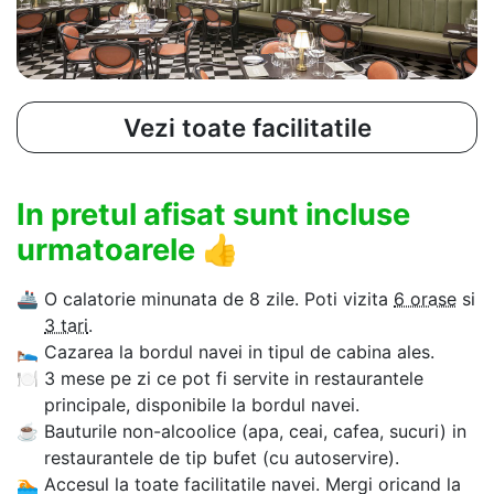
Vezi toate facilitatile
In pretul afisat sunt incluse
urmatoarele
👍
🚢
O calatorie minunata de 8 zile. Poti vizita
6 orase
si
3 tari
.
🛌
Cazarea la bordul navei in tipul de cabina ales.
🍽
3 mese pe zi ce pot fi servite in restaurantele
principale, disponibile la bordul navei.
☕
Bauturile non-alcoolice (apa, ceai, cafea, sucuri) in
restaurantele de tip bufet (cu autoservire).
🏊‍
Accesul la toate facilitatile navei. Mergi oricand la