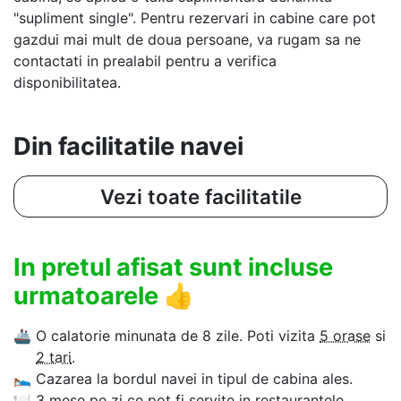
"supliment single". Pentru rezervari in cabine care pot
gazdui mai mult de doua persoane, va rugam sa ne
contactati in prealabil pentru a verifica
disponibilitatea.
Din facilitatile navei
Vezi toate facilitatile
In pretul afisat sunt incluse
urmatoarele
👍
🚢
O calatorie minunata de 8 zile. Poti vizita
5 orase
si
2 tari
.
🛌
Cazarea la bordul navei in tipul de cabina ales.
🍽
3 mese pe zi ce pot fi servite in restaurantele