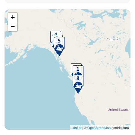
+
−
Leaflet
| ©
OpenStreetMap
contributors