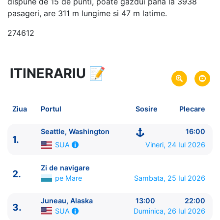
dispune de 15 de punti, poate gazdui pana la 3938
pasageri, are 311 m lungime si 47 m latime.
274612
ITINERARIU
📝
8 zile
vacanta de croaziera in
Alaska si Canada -
link oferta
24 Iul 2026
din Seattle, Washington,
SUA
Plecare pe
Ziua
Portul
Sosire
Plecare
31 Iul 2026
in Seattle, Washington,
SUA
Sosire pe
Seattle, Washington
16:00
1.
Royal Caribbean International
Vineri, 24 Iul 2026
SUA
Voyager of the Seas
★★★★+
Zi de navigare
2.
pe Mare
Sambata, 25 Iul 2026
Juneau, Alaska
13:00
22:00
3.
Duminica, 26 Iul 2026
SUA