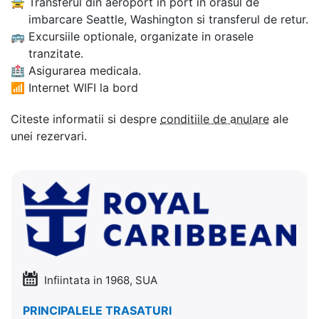
🚖
Transferul din aeroport in port in orasul de
imbarcare Seattle, Washington si transferul de retur.
🚌
Excursiile optionale, organizate in orasele
tranzitate.
🏥
Asigurarea medicala.
📶
Internet WIFI la bord
Citeste informatii si despre
conditiile de anulare
ale
unei rezervari.
Infiintata in 1968, SUA
PRINCIPALELE TRASATURI