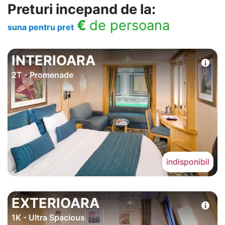
Preturi incepand de la:
€
de persoana
suna pentru pret
INTERIOARA
2T - Promenade
indisponibil
EXTERIOARA
1K - Ultra Spacious