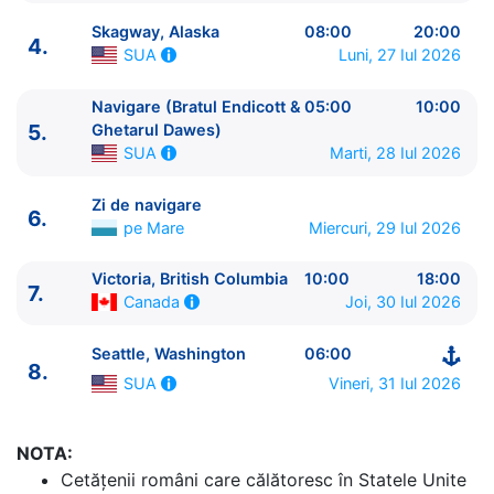
Skagway, Alaska
08:00
20:00
4.
Luni, 27 Iul 2026
SUA
Navigare (Bratul Endicott &
05:00
10:00
ITINERARIU
5.
Ghetarul Dawes)
Ziua | Portul | Sosire - Plecare
Marti, 28 Iul 2026
SUA
----------------------------------------
1.
Seattle, Washington
SUA
⚓ - 16:00
Zi de navigare
6.
2.
Zi de navigare
pe Mare
0:00 - 0:00
pe Mare
Miercuri, 29 Iul 2026
3.
Juneau, Alaska
SUA
13:00 - 22:00
4.
Skagway, Alaska
SUA
08:00 - 20:00
Victoria, British Columbia
10:00
18:00
7.
5.
Navigare (Bratul Endicott & Ghetarul Dawes)
Joi, 30 Iul 2026
Canada
SUA
05:00 - 10:00
Seattle, Washington
06:00
6.
Zi de navigare
pe Mare
0:00 - 0:00
8.
7.
Victoria, British Columbia
Canada
10:00 - 18:00
Vineri, 31 Iul 2026
SUA
8.
Seattle, Washington
SUA
06:00 - ⚓
NOTA:
Cetăţenii români care călătoresc în Statele Unite