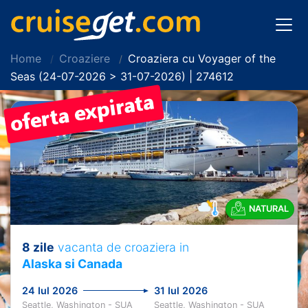
Home
Croaziere
Croaziera cu Voyager of the
Seas (24-07-2026 > 31-07-2026) | 274612
NATURAL
8 zile
vacanta de croaziera in
Alaska si Canada
24 Iul 2026
31 Iul 2026
Seattle, Washington - SUA
Seattle, Washington - SUA