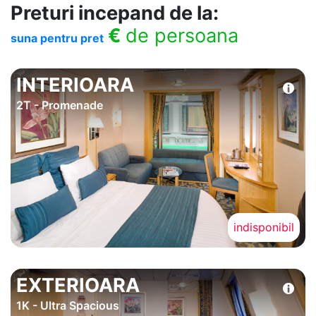
Preturi incepand de la:
€
de persoana
suna pentru pret
INTERIOARA
2T - Promenade
indisponibil
EXTERIOARA
1K - Ultra Spacious