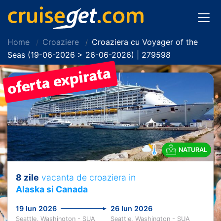
Home
Croaziere
Croaziera cu Voyager of the
Seas (19-06-2026 > 26-06-2026) | 279598
NATURAL
8 zile
vacanta de croaziera in
Alaska si Canada
19 Iun 2026
26 Iun 2026
Seattle, Washington - SUA
Seattle, Washington - SUA