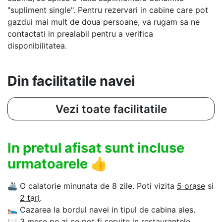
"supliment single". Pentru rezervari in cabine care pot
gazdui mai mult de doua persoane, va rugam sa ne
contactati in prealabil pentru a verifica
disponibilitatea.
Din facilitatile navei
Vezi toate facilitatile
In pretul afisat sunt incluse
urmatoarele
👍
🚢
O calatorie minunata de 8 zile. Poti vizita
5 orase
si
2 tari
.
🛌
Cazarea la bordul navei in tipul de cabina ales.
🍽
3 mese pe zi ce pot fi servite in restaurantele