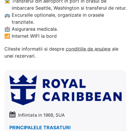
🚖
Transferul din aeroport in port in orasul de
imbarcare Seattle, Washington si transferul de retur.
🚌
Excursiile optionale, organizate in orasele
tranzitate.
🏥
Asigurarea medicala.
📶
Internet WIFI la bord
Citeste informatii si despre
conditiile de anulare
ale
unei rezervari.
Infiintata in 1968, SUA
PRINCIPALELE TRASATURI