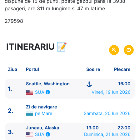
dispune de 15 de punti, poate gazdui pana la 3938
pasageri, are 311 m lungime si 47 m latime.
279598
ITINERARIU
📝
8 zile
vacanta de croaziera in
Alaska si Canada -
link oferta
19 Iun 2026
din Seattle, Washington,
Plecare pe
Ziua
Portul
Sosire
Plecare
SUA
26 Iun 2026
in Seattle, Washington,
SUA
Sosire pe
Seattle, Washington
16:00
1.
Vineri, 19 Iun 2026
SUA
Royal Caribbean International
Voyager of the Seas
★★★★+
Zi de navigare
2.
pe Mare
Sambata, 20 Iun 2026
Juneau, Alaska
13:00
22:00
3.
Duminica, 21 Iun 2026
SUA