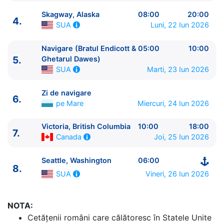
Skagway, Alaska
08:00
20:00
4.
Luni, 22 Iun 2026
SUA
Navigare (Bratul Endicott &
05:00
10:00
5.
Ghetarul Dawes)
ITINERARIU
Marti, 23 Iun 2026
SUA
Ziua | Portul | Sosire - Plecare
----------------------------------------
Zi de navigare
6.
1.
Seattle, Washington
SUA
⚓ - 16:00
pe Mare
Miercuri, 24 Iun 2026
2.
Zi de navigare
pe Mare
0:00 - 0:00
3.
Juneau, Alaska
SUA
13:00 - 22:00
Victoria, British Columbia
10:00
18:00
7.
4.
Skagway, Alaska
SUA
08:00 - 20:00
Joi, 25 Iun 2026
Canada
5.
Navigare (Bratul Endicott & Ghetarul Dawes)
Seattle, Washington
06:00
SUA
05:00 - 10:00
8.
6.
Zi de navigare
pe Mare
0:00 - 0:00
Vineri, 26 Iun 2026
SUA
7.
Victoria, British Columbia
Canada
10:00 - 18:00
8.
Seattle, Washington
SUA
06:00 - ⚓
NOTA:
Cetăţenii români care călătoresc în Statele Unite