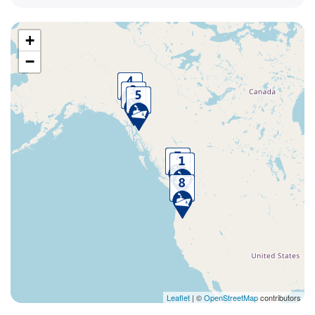
+
−
Leaflet
| ©
OpenStreetMap
contributors