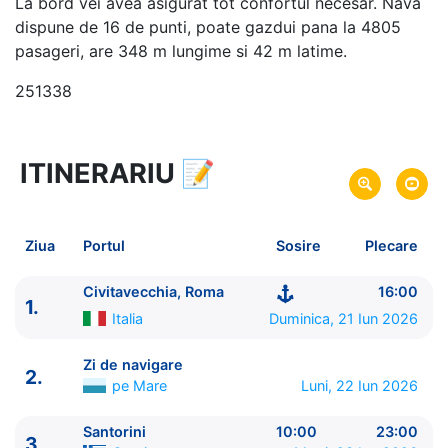
La bord vei avea asigurat tot confortul necesar. Nava
dispune de 16 de punti, poate gazdui pana la 4805
pasageri, are 348 m lungime si 42 m latime.
251338
ITINERARIU
📝
8 zile
vacanta de croaziera in
Marea Mediterana de Est si Turcia -
link oferta
21 Iun 2026
din Civitavecchia, Roma,
Plecare pe
Ziua
Portul
Sosire
Plecare
Italia
28 Iun 2026
in Civitavecchia, Roma,
Italia
Sosire pe
Civitavecchia, Roma
16:00
1.
Italia
Duminica, 21 Iun 2026
Royal Caribbean International
Odyssey of the Seas
★★★★★
Zi de navigare
2.
pe Mare
Luni, 22 Iun 2026
Santorini
10:00
23:00
3.