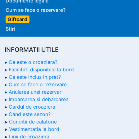
Documente legale
Cum se face o rezervare?
Giftcard
Stiri
INFORMATII UTILE
Ce este o croaziera?
Facilitati disponibile la bord
Ce este inclus in pret?
Cum se face o rezervare
Anularea unei rezervari
Imbarcarea si debarcarea
Cardul de croaziera
Cand este sezon?
Conditii de calatorie
Vestimentatia la bord
Linii de croaziera