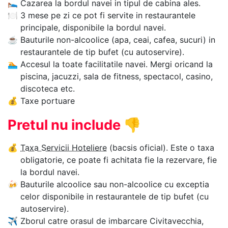
🛌
Cazarea la bordul navei in tipul de cabina ales.
🍽
3 mese pe zi ce pot fi servite in restaurantele
principale, disponibile la bordul navei.
☕
Bauturile non-alcoolice (apa, ceai, cafea, sucuri) in
restaurantele de tip bufet (cu autoservire).
🏊‍
Accesul la toate facilitatile navei. Mergi oricand la
piscina, jacuzzi, sala de fitness, spectacol, casino,
discoteca etc.
💰
Taxe portuare
Pretul nu include
👎
💰
Taxa Servicii Hoteliere
(bacsis oficial). Este o taxa
obligatorie, ce poate fi achitata fie la rezervare, fie
la bordul navei.
🍻
Bauturile alcoolice sau non-alcoolice cu exceptia
celor disponibile in restaurantele de tip bufet (cu
autoservire).
✈
Zborul catre orasul de imbarcare Civitavecchia,