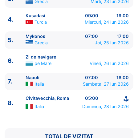
Grecia
Marti, 23 Iun 2026
Kusadasi
09:00
19:00
4.
Turcia
Miercuri, 24 Iun 2026
Mykonos
07:00
17:00
5.
Grecia
Joi, 25 Iun 2026
ITINERARIU
Ziua | Portul | Sosire - Plecare
Zi de navigare
6.
----------------------------------------
pe Mare
Vineri, 26 Iun 2026
1.
Civitavecchia, Roma
Italia
⚓ - 16:00
2.
Zi de navigare
pe Mare
0:00 - 0:00
Napoli
07:00
18:00
7.
Italia
Sambata, 27 Iun 2026
3.
Santorini
Grecia
10:00 - 23:00
4.
Kusadasi
Turcia
09:00 - 19:00
Civitavecchia, Roma
05:00
5.
Mykonos
Grecia
07:00 - 17:00
8.
6.
Zi de navigare
pe Mare
0:00 - 0:00
Italia
Duminica, 28 Iun 2026
7.
Napoli
Italia
07:00 - 18:00
8.
Civitavecchia, Roma
Italia
05:00 - ⚓
TOTAL DE VIZITAT