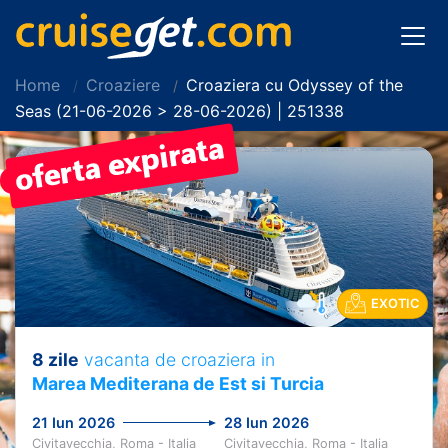
Home
Croaziere
Croaziera cu Odyssey of the
Seas (21-06-2026 > 28-06-2026) | 251338
PRET REDUS!
EXOTIC
8 zile
vacanta de croaziera in
Marea Mediterana de Est si Turcia
21 Iun 2026
28 Iun 2026
Civitavecchia, Roma - Italia
Civitavecchia, Roma - Italia