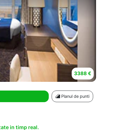
3388 €
Planul de punti
ate in timp real.