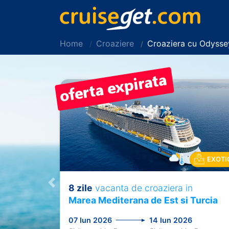
Home
Croaziere
Croaziera cu Odysse
EXOTI
8 zile
vacanta de croaziera in
Previous
Marea Mediterana de Est si Turcia
07 Iun 2026
14 Iun 2026