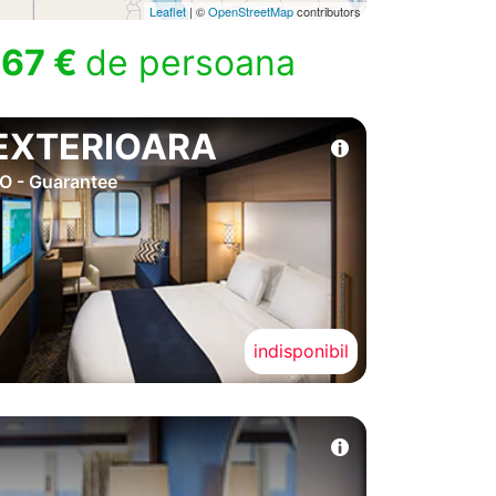
Leaflet
| ©
OpenStreetMap
contributors
67 €
de persoana
EXTERIOARA
O - Guarantee
indisponibil