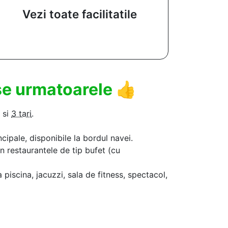
Vezi toate facilitatile
use urmatoarele
👍
si
3 tari
.
ncipale, disponibile la bordul navei.
in restaurantele de tip bufet (cu
a piscina, jacuzzi, sala de fitness, spectacol,