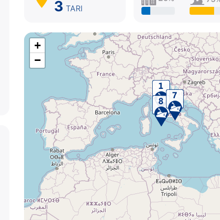
3
TARI
+
−