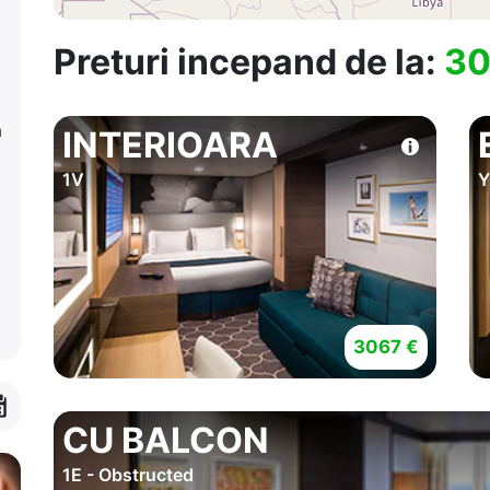
Preturi incepand de la:
30
a
INTERIOARA
1V
Y
3067 €
CU BALCON
1E - Obstructed