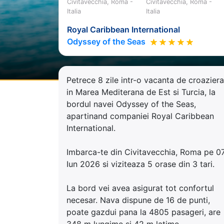
Civitavecchia, Roma -
Civitavecchia, Roma -
Italia
Italia
Royal Caribbean International
Odyssey of the Seas
Petrece 8 zile intr-o vacanta de croaziera
in Marea Mediterana de Est si Turcia, la
bordul navei Odyssey of the Seas,
apartinand companiei Royal Caribbean
International.
Imbarca-te din Civitavecchia, Roma pe 0
Iun 2026 si viziteaza 5 orase din 3 tari.
La bord vei avea asigurat tot confortul
necesar. Nava dispune de 16 de punti,
poate gazdui pana la 4805 pasageri, are
348 m lungime si 42 m latime.