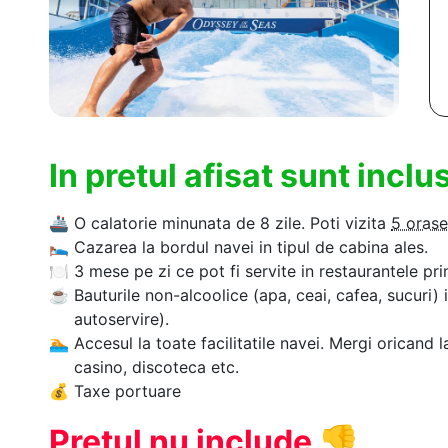
In pretul afisat sunt incl
🚢
O calatorie minunata de 8 zile. Poti vizita
5 orase
🛌
Cazarea la bordul navei in tipul de cabina ales.
🍽
3 mese pe zi ce pot fi servite in restaurantele pri
☕
Bauturile non-alcoolice (apa, ceai, cafea, sucuri) 
autoservire).
🏊‍
Accesul la toate facilitatile navei. Mergi oricand l
casino, discoteca etc.
💰
Taxe portuare
Pretul nu include
👎