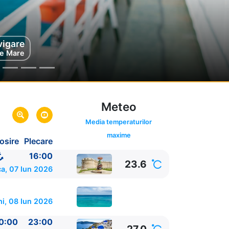
vigare
rini
ecia
e Mare
Meteo
Media temperaturilor
maxime
osire
Plecare
Italia
ia
16:00
23.6
a, 07 Iun 2026
ni, 08 Iun 2026
0:00
23:00