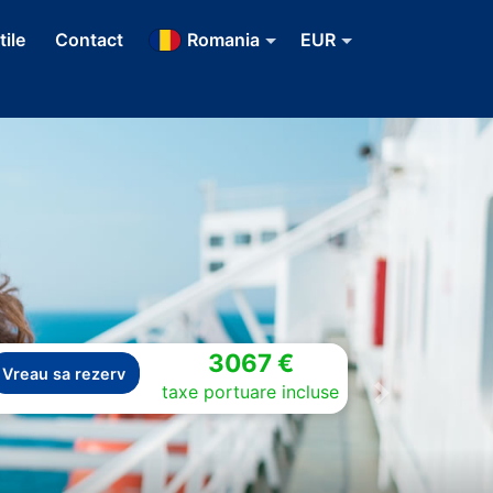
tile
Contact
Romania
EUR
3067 €
Vreau sa rezerv
taxe portuare incluse
Next