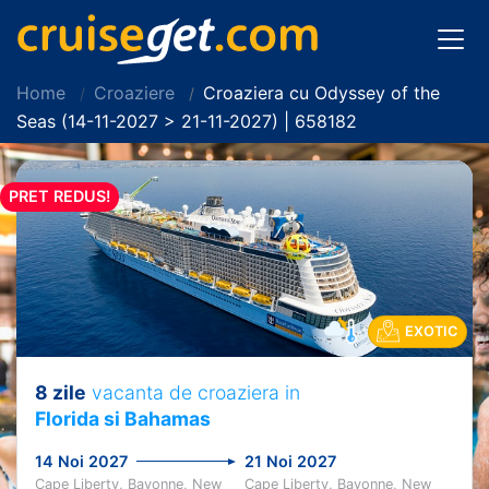
Home
Croaziere
Croaziera cu Odyssey of the
Seas (14-11-2027 > 21-11-2027) | 658182
PRET REDUS!
EXOTIC
8 zile
vacanta de croaziera in
Florida si Bahamas
14 Noi 2027
21 Noi 2027
Cape Liberty, Bayonne, New
Cape Liberty, Bayonne, New