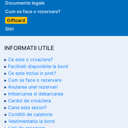
Documente legale
Cum se face o rezervare?
Giftcard
Stiri
INFORMATII UTILE
Ce este o croaziera?
Facilitati disponibile la bord
Ce este inclus in pret?
Cum se face o rezervare
Anularea unei rezervari
Imbarcarea si debarcarea
Cardul de croaziera
Cand este sezon?
Conditii de calatorie
Vestimentatia la bord