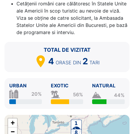
Cetăţenii români care călătoresc în Statele Unite
⚓
ale Americii în scop turistic au nevoie de viză.
Viza se obține de catre solicitant, la Ambasada
Statelor Unite ale Americii din Bucuresti, pe bază
de programare si interviu.
TOTAL DE VIZITAT
4
2
ORASE
DIN
TARI
URBAN
EXOTIC
NATURAL
20%
56%
44%
+
−