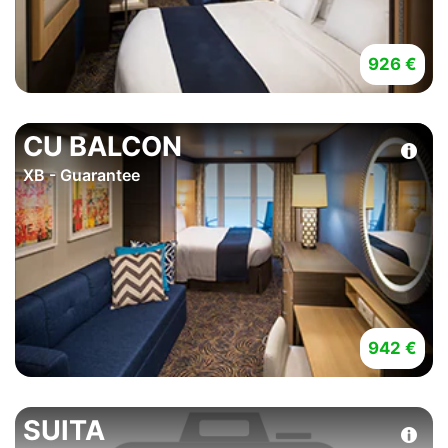
926 €
CU BALCON
XB - Guarantee
942 €
SUITA