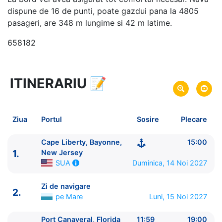
dispune de 16 de punti, poate gazdui pana la 4805
pasageri, are 348 m lungime si 42 m latime.
658182
ITINERARIU
📝
8 zile
vacanta de croaziera in
Florida si Bahamas -
link oferta
14 Noi 2027
din Cape Liberty, Bayonne,
Plecare pe
Ziua
Portul
Sosire
Plecare
New Jersey,
SUA
21 Noi 2027
in Cape Liberty, Bayonne, New
Sosire pe
Cape Liberty, Bayonne,
15:00
1.
Jersey,
SUA
New Jersey
Duminica, 14 Noi 2027
SUA
Royal Caribbean International
Zi de navigare
Odyssey of the Seas
★★★★★
2.
pe Mare
Luni, 15 Noi 2027
Port Canaveral, Florida
11:59
19:00