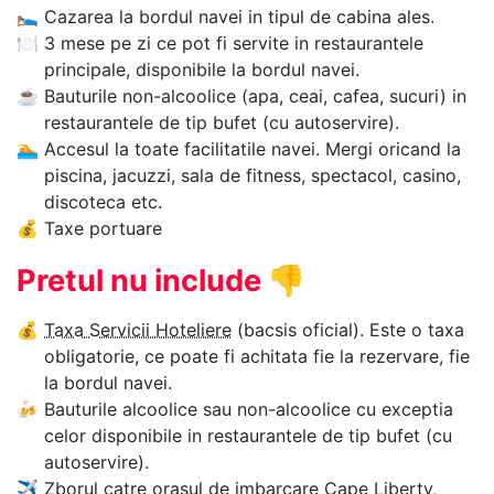
🛌
Cazarea la bordul navei in tipul de cabina ales.
🍽
3 mese pe zi ce pot fi servite in restaurantele
principale, disponibile la bordul navei.
☕
Bauturile non-alcoolice (apa, ceai, cafea, sucuri) in
restaurantele de tip bufet (cu autoservire).
🏊‍
Accesul la toate facilitatile navei. Mergi oricand la
piscina, jacuzzi, sala de fitness, spectacol, casino,
discoteca etc.
💰
Taxe portuare
Pretul nu include
👎
💰
Taxa Servicii Hoteliere
(bacsis oficial). Este o taxa
obligatorie, ce poate fi achitata fie la rezervare, fie
la bordul navei.
🍻
Bauturile alcoolice sau non-alcoolice cu exceptia
celor disponibile in restaurantele de tip bufet (cu
autoservire).
✈
Zborul catre orasul de imbarcare Cape Liberty,