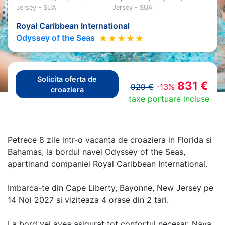
Jersey - SUA
Jersey - SUA
Royal Caribbean International
Odyssey of the Seas
Solicita oferta de
831 €
929 €
-13%
croaziera
taxe portuare incluse
Petrece 8 zile intr-o vacanta de croaziera in Florida si
Bahamas, la bordul navei Odyssey of the Seas,
apartinand companiei Royal Caribbean International.
Imbarca-te din Cape Liberty, Bayonne, New Jersey pe
14 Noi 2027 si viziteaza 4 orase din 2 tari.
La bord vei avea asigurat tot confortul necesar. Nava