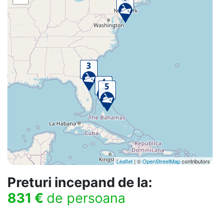
Leaflet
| ©
OpenStreetMap
contributors
Preturi incepand de la:
831 €
de persoana