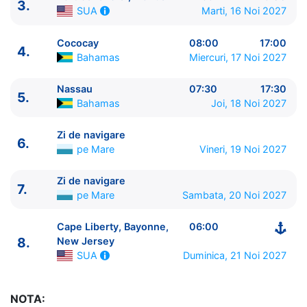
3.
Marti, 16 Noi 2027
SUA
Cococay
08:00
17:00
4.
Bahamas
Miercuri, 17 Noi 2027
Nassau
07:30
17:30
5.
Bahamas
Joi, 18 Noi 2027
ITINERARIU
Ziua | Portul | Sosire - Plecare
Zi de navigare
6.
pe Mare
Vineri, 19 Noi 2027
----------------------------------------
1.
Cape Liberty, Bayonne, New Jersey
SUA
⚓ -
Zi de navigare
15:00
7.
pe Mare
Sambata, 20 Noi 2027
2.
Zi de navigare
pe Mare
0:00 - 0:00
3.
Port Canaveral, Florida
SUA
11:59 - 19:00
Cape Liberty, Bayonne,
06:00
4.
Cococay
Bahamas
08:00 - 17:00
8.
New Jersey
5.
Nassau
Bahamas
07:30 - 17:30
Duminica, 21 Noi 2027
SUA
6.
Zi de navigare
pe Mare
0:00 - 0:00
7.
Zi de navigare
pe Mare
0:00 - 0:00
NOTA:
8.
Cape Liberty, Bayonne, New Jersey
SUA
06:00 -