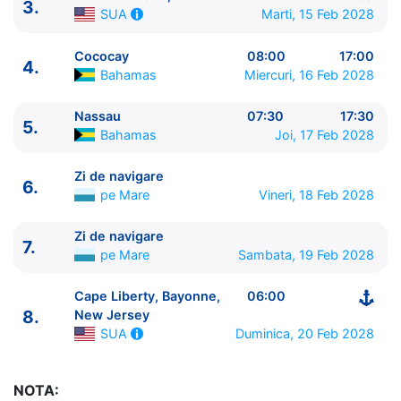
3.
Marti, 15 Feb 2028
SUA
Cococay
08:00
17:00
4.
Bahamas
Miercuri, 16 Feb 2028
Nassau
07:30
17:30
5.
Bahamas
Joi, 17 Feb 2028
ITINERARIU
Ziua | Portul | Sosire - Plecare
Zi de navigare
6.
pe Mare
Vineri, 18 Feb 2028
----------------------------------------
1.
Cape Liberty, Bayonne, New Jersey
SUA
⚓ -
Zi de navigare
15:00
7.
pe Mare
Sambata, 19 Feb 2028
2.
Zi de navigare
pe Mare
0:00 - 0:00
3.
Port Canaveral, Florida
SUA
11:59 - 19:00
Cape Liberty, Bayonne,
06:00
4.
Cococay
Bahamas
08:00 - 17:00
8.
New Jersey
5.
Nassau
Bahamas
07:30 - 17:30
Duminica, 20 Feb 2028
SUA
6.
Zi de navigare
pe Mare
0:00 - 0:00
7.
Zi de navigare
pe Mare
0:00 - 0:00
NOTA:
8.
Cape Liberty, Bayonne, New Jersey
SUA
06:00 -