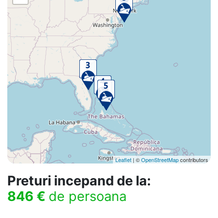
Leaflet
| ©
OpenStreetMap
contributors
Preturi incepand de la:
846 €
de persoana