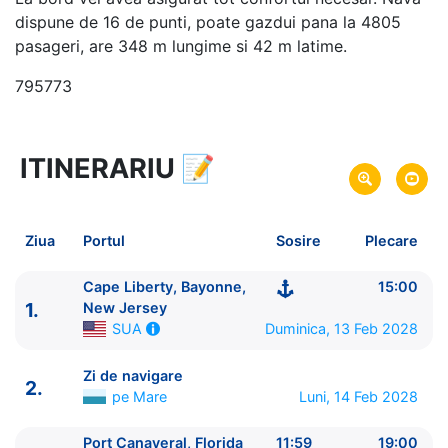
dispune de 16 de punti, poate gazdui pana la 4805
pasageri, are 348 m lungime si 42 m latime.
795773
ITINERARIU
📝
8 zile
vacanta de croaziera in
Florida si Bahamas -
link oferta
13 Feb 2028
din Cape Liberty, Bayonne,
Plecare pe
Ziua
Portul
Sosire
Plecare
New Jersey,
SUA
20 Feb 2028
in Cape Liberty, Bayonne,
Sosire pe
Cape Liberty, Bayonne,
15:00
1.
New Jersey,
New Jersey
SUA
Duminica, 13 Feb 2028
SUA
Royal Caribbean International
Zi de navigare
Odyssey of the Seas
★★★★★
2.
pe Mare
Luni, 14 Feb 2028
Port Canaveral, Florida
11:59
19:00