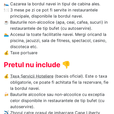
🛌
Cazarea la bordul navei in tipul de cabina ales.
🍽
3 mese pe zi ce pot fi servite in restaurantele
principale, disponibile la bordul navei.
☕
Bauturile non-alcoolice (apa, ceai, cafea, sucuri) in
restaurantele de tip bufet (cu autoservire).
🏊‍
Accesul la toate facilitatile navei. Mergi oricand la
piscina, jacuzzi, sala de fitness, spectacol, casino,
discoteca etc.
💰
Taxe portuare
Pretul nu include
👎
💰
Taxa Servicii Hoteliere
(bacsis oficial). Este o taxa
obligatorie, ce poate fi achitata fie la rezervare, fie
la bordul navei.
🍻
Bauturile alcoolice sau non-alcoolice cu exceptia
celor disponibile in restaurantele de tip bufet (cu
autoservire).
✈
Zborul catre orasul de imbarcare Cape Liberty,