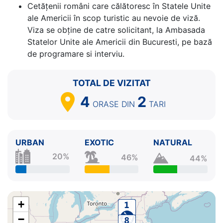
Cetăţenii români care călătoresc în Statele Unite
⚓
ale Americii în scop turistic au nevoie de viză.
Viza se obține de catre solicitant, la Ambasada
Statelor Unite ale Americii din Bucuresti, pe bază
de programare si interviu.
TOTAL DE VIZITAT
4
2
ORASE
DIN
TARI
URBAN
EXOTIC
NATURAL
20%
46%
44%
+
−