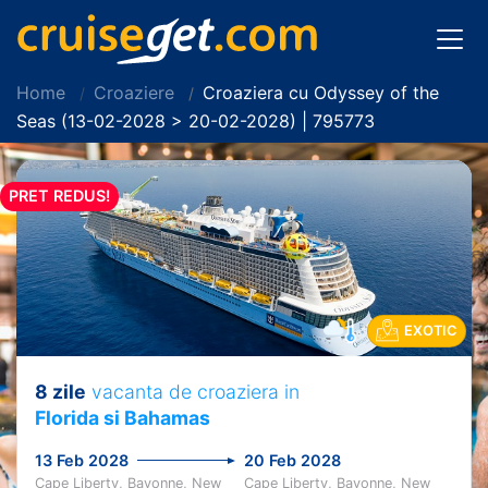
Home
Croaziere
Croaziera cu Odyssey of the
Seas (13-02-2028 > 20-02-2028) | 795773
PRET REDUS!
EXOTIC
8 zile
vacanta de croaziera in
Florida si Bahamas
13 Feb 2028
20 Feb 2028
Cape Liberty, Bayonne, New
Cape Liberty, Bayonne, New