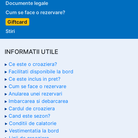
Documente legale
Cum se face o rezervare?
Giftcard
Stiri
INFORMATII UTILE
Ce este o croaziera?
Facilitati disponibile la bord
Ce este inclus in pret?
Cum se face o rezervare
Anularea unei rezervari
Imbarcarea si debarcarea
Cardul de croaziera
Cand este sezon?
Conditii de calatorie
Vestimentatia la bord