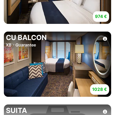
974 €
CU BALCON
XB - Guarantee
1028 €
SUITA