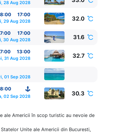
33.0
i, 28 Aug 2028
8:00
17:00
32.0
i, 29 Aug 2028
7:00
17:00
31.6
i, 30 Aug 2028
7:00
13:00
32.7
i, 31 Aug 2028
ri, 01 Sep 2028
8:00
30.3
, 02 Sep 2028
e ale Americii în scop turistic au nevoie de
Statelor Unite ale Americii din Bucuresti,