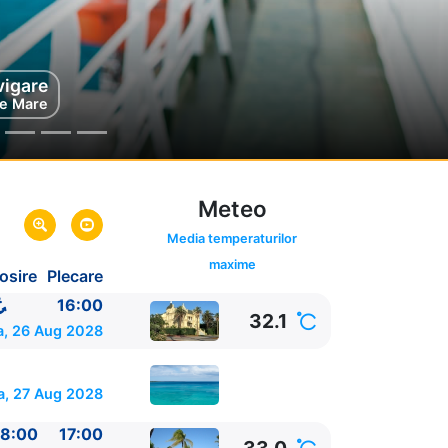
vigare
mel
exic
e Mare
Meteo
Media temperaturilor
maxime
osire
Plecare
UA
16:00
32.1
, 26 Aug 2028
a, 27 Aug 2028
8:00
17:00