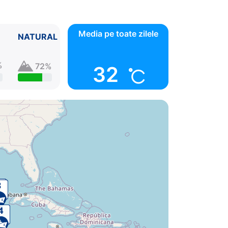
Media pe toate zilele
NATURAL
%
72%
32