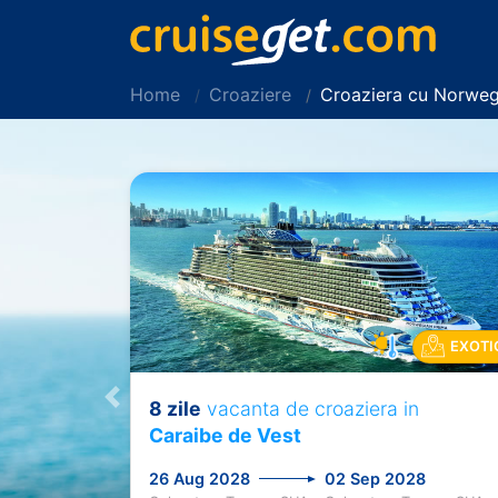
Home
Croaziere
Croaziera cu Norweg
EXOTI
8 zile
vacanta de croaziera in
Previous
Caraibe de Vest
26 Aug 2028
02 Sep 2028