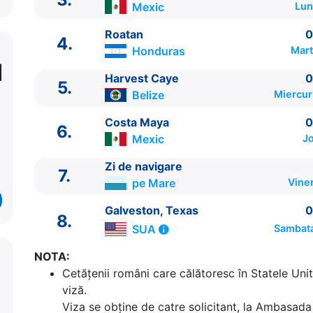
Mexic
Lun
Roatan
0
4.
Honduras
Mart
Harvest Caye
0
5.
Belize
Miercur
Costa Maya
0
6.
Mexic
Jo
ITINERARIU
Ziua | Portul | Sosire - Plecare
Zi de navigare
7.
----------------------------------------
pe Mare
Vine
1.
Galveston, Texas
SUA
⚓ - 16:00
2.
Zi de navigare
pe Mare
0:00 - 0:00
Galveston, Texas
0
8.
3.
Cozumel
Mexic
08:00 - 17:00
SUA
Sambata
4.
Roatan
Honduras
08:00 - 17:00
NOTA:
5.
Harvest Caye
Belize
07:00 - 17:00
Cetăţenii români care călătoresc în Statele Unit
6.
Costa Maya
Mexic
07:00 - 13:00
viză.
7.
Zi de navigare
pe Mare
0:00 - 0:00
Viza se obține de catre solicitant, la Ambasada 
8.
Galveston, Texas
SUA
08:00 - ⚓