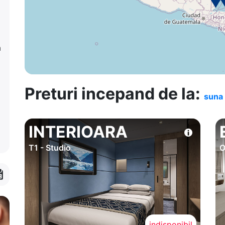
a
Preturi incepand de la:
suna 
INTERIOARA
T1 - Studio
O
indisponibil