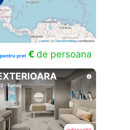
Leaflet
| ©
OpenStreetMap
contributors
€
de persoana
pentru pret
EXTERIOARA
2 - Family
indisponibil