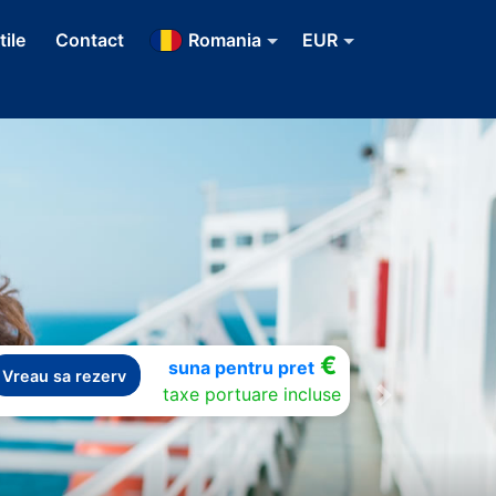
tile
Contact
Romania
EUR
€
suna pentru pret
Vreau sa rezerv
taxe portuare incluse
Next