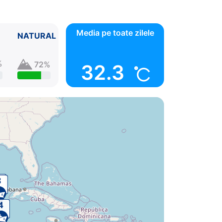
Media pe toate zilele
NATURAL
%
72%
32.3