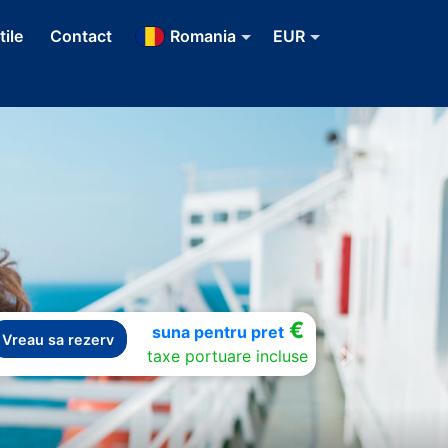
tile
Contact
Romania
EUR
€
suna pentru pret
Vreau sa rezerv
taxe portuare incluse
Next