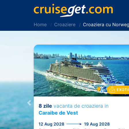
Home
Croaziere
Croaziera cu Norweg
EXOTI
8 zile
vacanta de croaziera in
Previous
Caraibe de Vest
12 Aug 2028
19 Aug 2028