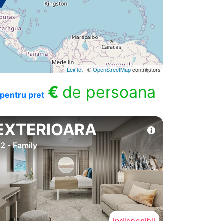
Leaflet
| ©
OpenStreetMap
contributors
€
de persoana
pentru pret
EXTERIOARA
2 - Family
indisponibil