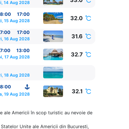
33.0
i, 14 Aug 2028
8:00
17:00
32.0
i, 15 Aug 2028
7:00
17:00
31.6
i, 16 Aug 2028
7:00
13:00
32.7
oi, 17 Aug 2028
ri, 18 Aug 2028
8:00
32.1
a, 19 Aug 2028
e ale Americii în scop turistic au nevoie de
Statelor Unite ale Americii din Bucuresti,