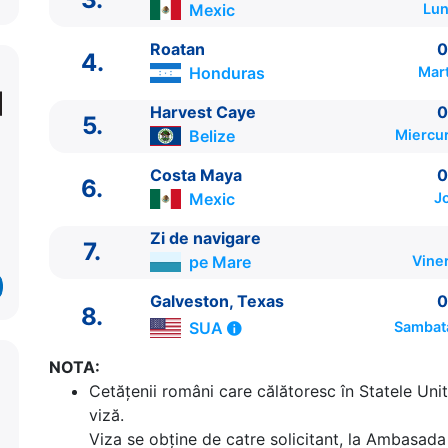
Mexic
Lun
Roatan
0
4.
Honduras
Mart
Harvest Caye
0
5.
Belize
Miercur
Costa Maya
0
6.
Mexic
J
ITINERARIU
Ziua | Portul | Sosire - Plecare
Zi de navigare
7.
----------------------------------------
pe Mare
Vine
1.
Galveston, Texas
SUA
⚓ - 16:00
2.
Zi de navigare
pe Mare
0:00 - 0:00
Galveston, Texas
0
8.
3.
Cozumel
Mexic
08:00 - 17:00
SUA
Sambat
4.
Roatan
Honduras
08:00 - 17:00
NOTA:
5.
Harvest Caye
Belize
07:00 - 17:00
Cetăţenii români care călătoresc în Statele Unit
6.
Costa Maya
Mexic
07:00 - 13:00
viză.
7.
Zi de navigare
pe Mare
0:00 - 0:00
Viza se obține de catre solicitant, la Ambasada 
8.
Galveston, Texas
SUA
08:00 - ⚓