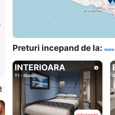
a
Preturi incepand de la:
suna 
INTERIOARA
T1 - Studio
O
indisponibil