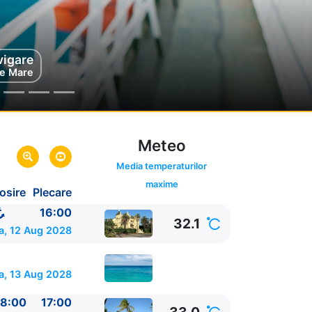
vigare
mel
exic
e Mare
Meteo
Media temperaturilor
maxime
osire
Plecare
UA
16:00
32.1
a, 12 Aug 2028
a, 13 Aug 2028
8:00
17:00