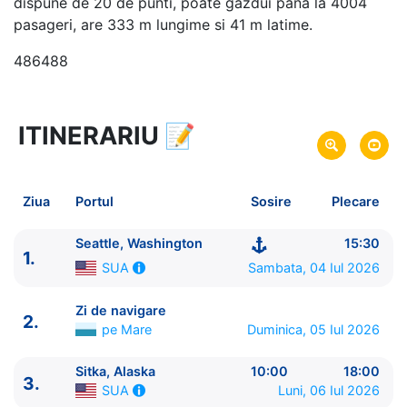
dispune de 20 de punti, poate gazdui pana la 4004
pasageri, are 333 m lungime si 41 m latime.
486488
ITINERARIU
📝
8 zile
vacanta de croaziera in
Alaska si Canada -
link oferta
04 Iul 2026
din Seattle, Washington,
SUA
Plecare pe
Ziua
Portul
Sosire
Plecare
11 Iul 2026
in Seattle, Washington,
SUA
Sosire pe
Seattle, Washington
15:30
1.
Norwegian Cruise Line
Sambata, 04 Iul 2026
SUA
Norwegian Bliss
★★★★★
Zi de navigare
2.
pe Mare
Duminica, 05 Iul 2026
Sitka, Alaska
10:00
18:00
3.
Luni, 06 Iul 2026
SUA