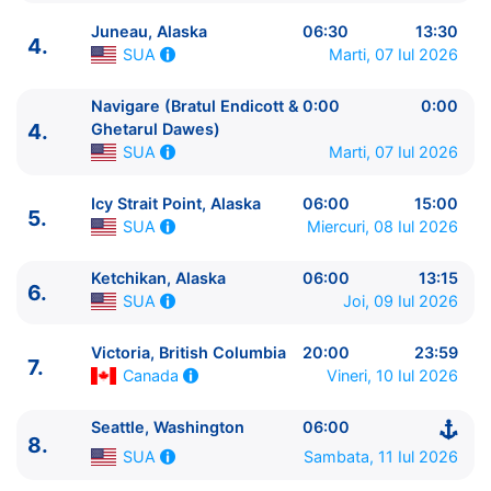
Juneau, Alaska
06:30
13:30
4.
Marti, 07 Iul 2026
SUA
Navigare (Bratul Endicott &
0:00
0:00
4.
Ghetarul Dawes)
ITINERARIU
Marti, 07 Iul 2026
SUA
Ziua | Portul | Sosire - Plecare
----------------------------------------
Icy Strait Point, Alaska
06:00
15:00
5.
Miercuri, 08 Iul 2026
SUA
1.
Seattle, Washington
SUA
⚓ - 15:30
2.
Zi de navigare
pe Mare
0:00 - 0:00
Ketchikan, Alaska
06:00
13:15
3.
Sitka, Alaska
SUA
10:00 - 18:00
6.
Joi, 09 Iul 2026
SUA
4.
Juneau, Alaska
SUA
06:30 - 13:30
4.
Navigare (Bratul Endicott & Ghetarul Dawes)
Victoria, British Columbia
20:00
23:59
SUA
0:00 - 0:00
7.
Vineri, 10 Iul 2026
Canada
5.
Icy Strait Point, Alaska
SUA
06:00 - 15:00
6.
Ketchikan, Alaska
SUA
06:00 - 13:15
Seattle, Washington
06:00
7.
Victoria, British Columbia
Canada
20:00 - 23:59
8.
Sambata, 11 Iul 2026
SUA
8.
Seattle, Washington
SUA
06:00 - ⚓