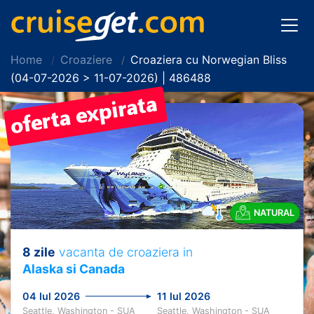
Home
Croaziere
Croaziera cu Norwegian Bliss
(04-07-2026 > 11-07-2026) | 486488
NATURAL
8 zile
vacanta de croaziera in
Alaska si Canada
04 Iul 2026
11 Iul 2026
Seattle, Washington - SUA
Seattle, Washington - SUA