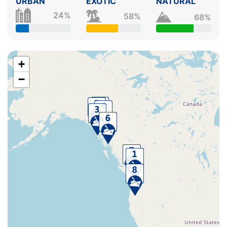
URBAN
EXOTIC
NATURAL
24%
58%
68%
+
−