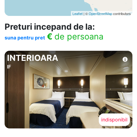
Leaflet
| ©
OpenStreetMap
contributors
Preturi incepand de la:
€
de persoana
suna pentru pret
INTERIOARA
IF
indisponibil