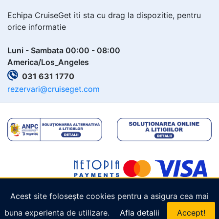
Echipa CruiseGet iti sta cu drag la dispozitie, pentru
orice informatie
Luni - Sambata 00:00 - 08:00
America/Los_Angeles
031 631 1770
rezervari@cruiseget.com
Acest site folosește cookies pentru a asigura cea mai
Copyright © 2026
Cruiseget.com
. Toate drepturile
buna experienta de utilizare.
Afla detalii
Accept!
rezervate.