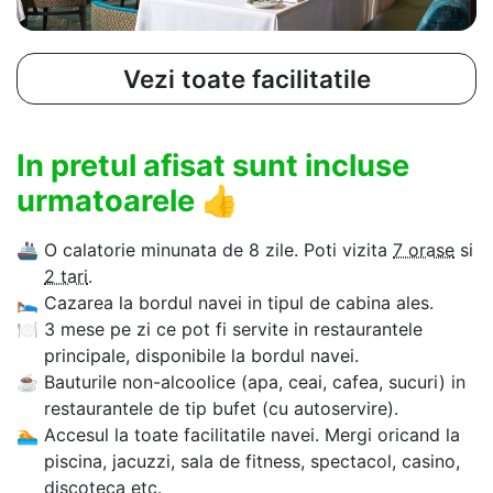
Vezi toate facilitatile
In pretul afisat sunt incluse
urmatoarele
👍
🚢
O calatorie minunata de 8 zile. Poti vizita
7 orase
si
2 tari
.
🛌
Cazarea la bordul navei in tipul de cabina ales.
🍽
3 mese pe zi ce pot fi servite in restaurantele
principale, disponibile la bordul navei.
☕
Bauturile non-alcoolice (apa, ceai, cafea, sucuri) in
restaurantele de tip bufet (cu autoservire).
🏊‍
Accesul la toate facilitatile navei. Mergi oricand la
piscina, jacuzzi, sala de fitness, spectacol, casino,
discoteca etc.