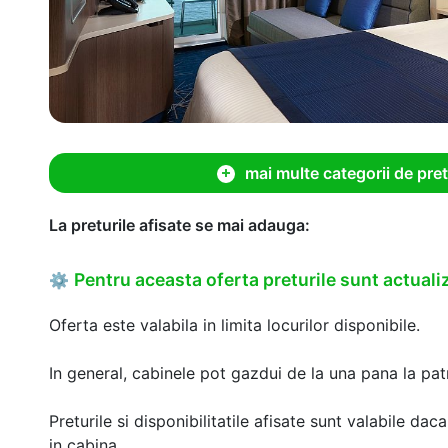
mai multe categorii de pret
La preturile afisate se mai adauga:
Pentru aceasta oferta preturile sunt actualiz
⚙
Oferta este valabila in limita locurilor disponibile.
In general, cabinele pot gazdui de la una pana la patr
Preturile si disponibilitatile afisate sunt valabile d
in cabina.