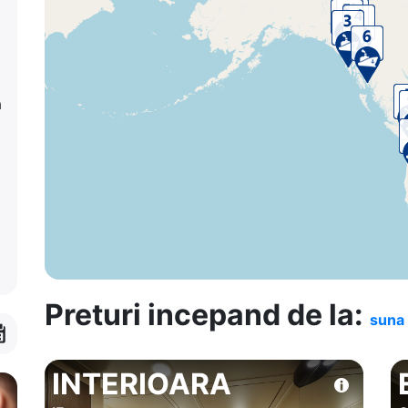
a
Preturi incepand de la:
suna 
INTERIOARA