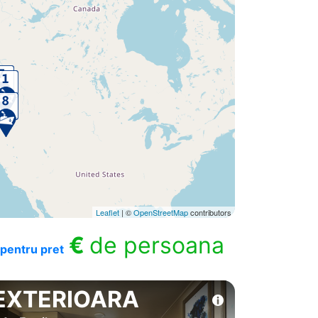
Leaflet
| ©
OpenStreetMap
contributors
€
de persoana
pentru pret
EXTERIOARA