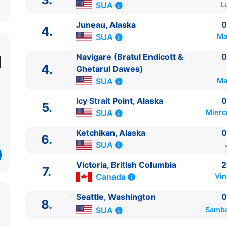
SUA
L
Juneau, Alaska
0
4.
SUA
Ma
Navigare (Bratul Endicott &
0
4.
Ghetarul Dawes)
SUA
Ma
Icy Strait Point, Alaska
0
ITINERARIU
5.
SUA
Miercu
Ziua | Portul | Sosire - Plecare
----------------------------------------
Ketchikan, Alaska
0
6.
1.
Seattle, Washington
SUA
⚓ - 15:30
SUA
2.
Zi de navigare
pe Mare
0:00 - 0:00
3.
Sitka, Alaska
SUA
10:00 - 18:00
Victoria, British Columbia
2
7.
4.
Juneau, Alaska
SUA
06:30 - 13:30
Canada
Vin
4.
Navigare (Bratul Endicott & Ghetarul Dawes)
Seattle, Washington
0
0:00
8.
SUA
Samba
5.
Icy Strait Point, Alaska
SUA
06:00 - 15:00
6.
Ketchikan, Alaska
SUA
06:00 - 13:15