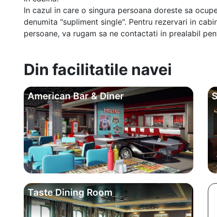
In cazul in care o singura persoana doreste sa ocupe
denumita "supliment single". Pentru rezervari in cab
persoane, va rugam sa ne contactati in prealabil pentr
Din facilitatile navei
American Bar & Diner
S
Taste Dining Room