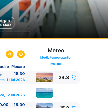
vigare
Alaska
e Mare
SUA
Meteo
Media temperaturilor
maxime
osire
Plecare
UA
15:30
24.3
ta, 11 Iul 2026
ca, 12 Iul 2026
0:00
18:00