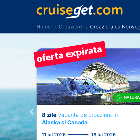
Home
Croaziere
Croaziera cu Norweg
NATURA
8 zile
vacanta de croaziera in
Previous
Alaska si Canada
11 Iul 2026
18 Iul 2026