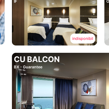
IF
O
indisponibil
CU BALCON
BX - Guarantee