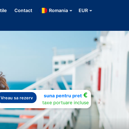
tile
Contact
Romania
EUR
€
suna pentru pret
Vreau sa rezerv
taxe portuare incluse
Next