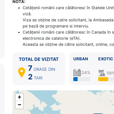
NOTA:
7.
Victoria, British Columbia
Canada
20:00 - 23:
Cetăţenii români care călătoresc în Statele Unit
8.
Seattle, Washington
SUA
06:00 - ⚓
viză.
Viza se obține de catre solicitant, la Ambasada 
pe bază de programare si interviu.
Cetăţenii români care călătoresc în Canada în s
electronica de calatorie (eTA).
Aceasta se obține de către solicitant, online, c
URBAN
EXOTIC
TOTAL DE VIZITAT
7
ORASE
DIN
24%
58
2
TARI
+
−