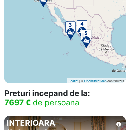
Leaflet
| ©
OpenStreetMap
contributors
Preturi incepand de la:
7697 €
de persoana
INTERIOARA