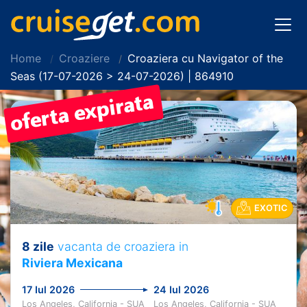
Home
Croaziere
Croaziera cu Navigator of the
Seas (17-07-2026 > 24-07-2026) | 864910
EXOTIC
8 zile
vacanta de croaziera in
Riviera Mexicana
17 Iul 2026
24 Iul 2026
Los Angeles, California - SUA
Los Angeles, California - SUA