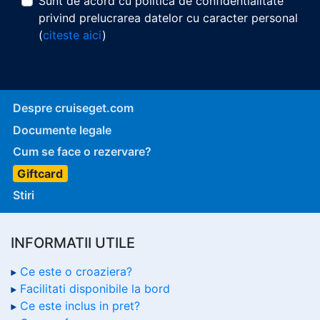
Sunt de acord cu politica de confidentialitate
privind prelucrarea datelor cu caracter personal
(
citeste aici
)
Despre cruiseget.com
Documente legale
Cum se face o rezervare?
Giftcard
Stiri
INFORMATII UTILE
Ce este o croaziera?
Facilitati disponibile la bord
Ce este inclus in pret?