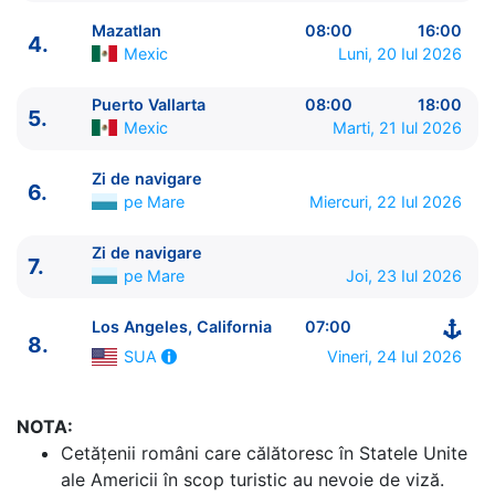
Mazatlan
08:00
16:00
4.
Mexic
Luni, 20 Iul 2026
Puerto Vallarta
08:00
18:00
5.
Mexic
Marti, 21 Iul 2026
ITINERARIU
Ziua | Portul | Sosire - Plecare
Zi de navigare
6.
----------------------------------------
pe Mare
Miercuri, 22 Iul 2026
1.
Los Angeles, California
SUA
⚓ - 16:00
2.
Zi de navigare
pe Mare
0:00 - 0:00
Zi de navigare
7.
3.
Cabo San Lucas
Mexic
12:30 - 20:00
pe Mare
Joi, 23 Iul 2026
4.
Mazatlan
Mexic
08:00 - 16:00
Los Angeles, California
07:00
5.
Puerto Vallarta
Mexic
08:00 - 18:00
8.
6.
Zi de navigare
pe Mare
0:00 - 0:00
Vineri, 24 Iul 2026
SUA
7.
Zi de navigare
pe Mare
0:00 - 0:00
8.
Los Angeles, California
SUA
07:00 - ⚓
NOTA:
Cetăţenii români care călătoresc în Statele Unite
ale Americii în scop turistic au nevoie de viză.