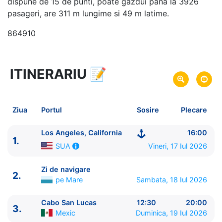
dispune de 15 de punti, poate gazdui pana la 3926
pasageri, are 311 m lungime si 49 m latime.
864910
ITINERARIU
📝
8 zile
vacanta de croaziera in
Riviera Mexicana -
link oferta
17 Iul 2026
din Los Angeles, California,
Plecare pe
Ziua
Portul
Sosire
Plecare
SUA
24 Iul 2026
in Los Angeles, California,
SUA
Sosire pe
Los Angeles, California
16:00
1.
Vineri, 17 Iul 2026
SUA
Royal Caribbean International
Navigator of the Seas
★★★★+
Zi de navigare
2.
pe Mare
Sambata, 18 Iul 2026
Cabo San Lucas
12:30
20:00
3.
Mexic
Duminica, 19 Iul 2026