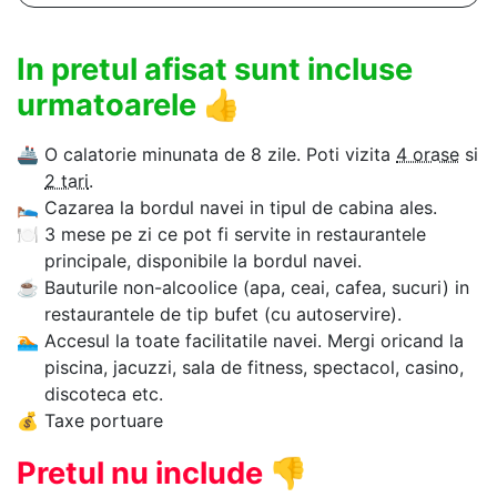
In pretul afisat sunt incluse
urmatoarele
👍
🚢
O calatorie minunata de 8 zile. Poti vizita
4 orase
si
2 tari
.
🛌
Cazarea la bordul navei in tipul de cabina ales.
🍽
3 mese pe zi ce pot fi servite in restaurantele
principale, disponibile la bordul navei.
☕
Bauturile non-alcoolice (apa, ceai, cafea, sucuri) in
restaurantele de tip bufet (cu autoservire).
🏊‍
Accesul la toate facilitatile navei. Mergi oricand la
piscina, jacuzzi, sala de fitness, spectacol, casino,
discoteca etc.
💰
Taxe portuare
Pretul nu include
👎