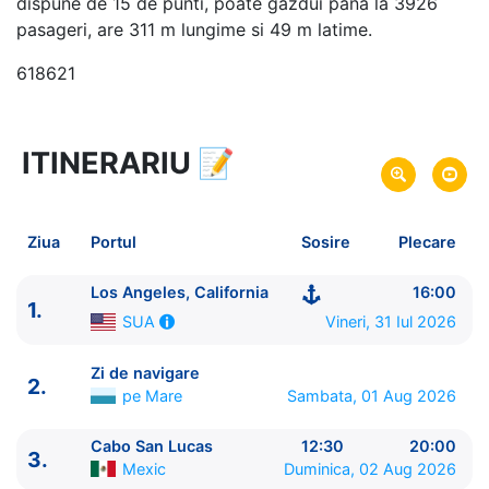
dispune de 15 de punti, poate gazdui pana la 3926
pasageri, are 311 m lungime si 49 m latime.
618621
ITINERARIU
📝
8 zile
vacanta de croaziera in
Riviera Mexicana -
link oferta
31 Iul 2026
din Los Angeles, California,
Plecare pe
Ziua
Portul
Sosire
Plecare
SUA
07 Aug 2026
in Los Angeles, California,
Sosire pe
Los Angeles, California
16:00
1.
SUA
Vineri, 31 Iul 2026
SUA
Royal Caribbean International
Zi de navigare
2.
Navigator of the Seas
★★★★+
pe Mare
Sambata, 01 Aug 2026
Cabo San Lucas
12:30
20:00
3.
Mexic
Duminica, 02 Aug 2026