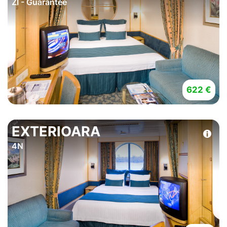
ZI - Guarantee
622 €
EXTERIOARA
4N