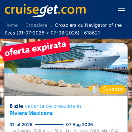
Home
Croaziere
Croaziera cu Navigator of the
Seas (31-07-2026 > 07-08-2026) | 618621
PRET REDUS!
EXOTIC
8 zile
vacanta de croaziera in
Riviera Mexicana
31 Iul 2026
07 Aug 2026
Los Angeles, California - SUA
Los Angeles, California - SUA