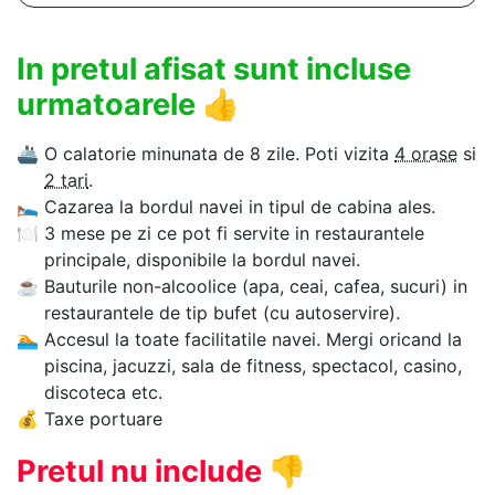
In pretul afisat sunt incluse
urmatoarele
👍
🚢
O calatorie minunata de 8 zile. Poti vizita
4 orase
si
2 tari
.
🛌
Cazarea la bordul navei in tipul de cabina ales.
🍽
3 mese pe zi ce pot fi servite in restaurantele
principale, disponibile la bordul navei.
☕
Bauturile non-alcoolice (apa, ceai, cafea, sucuri) in
restaurantele de tip bufet (cu autoservire).
🏊‍
Accesul la toate facilitatile navei. Mergi oricand la
piscina, jacuzzi, sala de fitness, spectacol, casino,
discoteca etc.
💰
Taxe portuare
Pretul nu include
👎