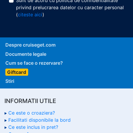
Sunt de acord cu politica de confidentialitate
privind prelucrarea datelor cu caracter personal
(
citeste aici
)
Despre cruiseget.com
Documente legale
Cum se face o rezervare?
Giftcard
Stiri
INFORMATII UTILE
Ce este o croaziera?
Facilitati disponibile la bord
Ce este inclus in pret?