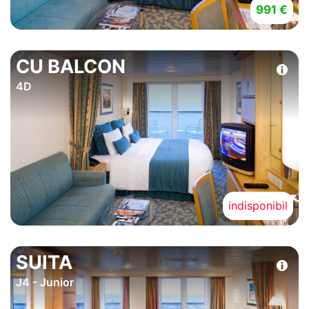
991 €
CU BALCON
4D
indisponibil
SUITA
J4 - Junior