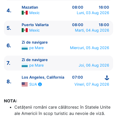
Mazatlan
08:00
16:00
4.
Mexic
Luni, 03 Aug 2026
Puerto Vallarta
08:00
18:00
5.
Mexic
Marti, 04 Aug 2026
ITINERARIU
Zi de navigare
6.
Ziua | Portul | Sosire - Plecare
pe Mare
Miercuri, 05 Aug 2026
----------------------------------------
1.
Los Angeles, California
SUA
⚓ - 16:00
Zi de navigare
7.
2.
Zi de navigare
pe Mare
0:00 - 0:00
pe Mare
Joi, 06 Aug 2026
3.
Cabo San Lucas
Mexic
12:30 - 20:00
Los Angeles, California
07:00
4.
Mazatlan
Mexic
08:00 - 16:00
8.
5.
Puerto Vallarta
Mexic
08:00 - 18:00
Vineri, 07 Aug 2026
SUA
6.
Zi de navigare
pe Mare
0:00 - 0:00
7.
Zi de navigare
pe Mare
0:00 - 0:00
NOTA:
8.
Los Angeles, California
SUA
07:00 - ⚓
Cetăţenii români care călătoresc în Statele Unite
ale Americii în scop turistic au nevoie de viză.