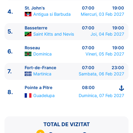
St. John's
07:00
19:00
4.
Antigua si Barbuda
Miercuri, 03 Feb 2027
Basseterre
07:00
19:00
5.
Saint Kitts and Nevis
Joi, 04 Feb 2027
ITINERARIU
Ziua | Portul | Sosire - Plecare
Roseau
07:00
19:00
6.
----------------------------------------
Dominica
Vineri, 05 Feb 2027
1.
Pointe a Pitre
Guadelupa
⚓ - 19:00
2.
Zi de navigare
pe Mare
0:00 - 0:00
Fort-de-France
07:00
23:00
7.
Martinica
Sambata, 06 Feb 2027
3.
Philipsburg
Sint Maarten
07:00 - 19:00
4.
St. John's
Antigua si Barbuda
07:00 - 19:00
Pointe a Pitre
08:00
5.
Basseterre
Saint Kitts and Nevis
07:00 - 19:00
8.
6.
Roseau
Dominica
07:00 - 19:00
Guadelupa
Duminica, 07 Feb 2027
7.
Fort-de-France
Martinica
07:00 - 23:00
8.
Pointe a Pitre
Guadelupa
08:00 - ⚓
TOTAL DE VIZITAT