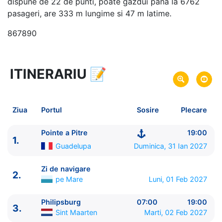
dispune de 22 de punti, poate gazdui pana la 6762
pasageri, are 333 m lungime si 47 m latime.
867890
ITINERARIU
📝
8 zile
vacanta de croaziera in
Caraibe de Est (fara SUA) -
link oferta
31 Ian 2027
din Pointe a Pitre,
Plecare pe
Ziua
Portul
Sosire
Plecare
Guadelupa
07 Feb 2027
in Pointe a Pitre,
Guadelupa
Sosire pe
Pointe a Pitre
19:00
1.
Guadelupa
Duminica, 31 Ian 2027
MSC Cruises
MSC World Europa
★★★★★
Zi de navigare
2.
pe Mare
Luni, 01 Feb 2027
Philipsburg
07:00
19:00
3.
Sint Maarten
Marti, 02 Feb 2027