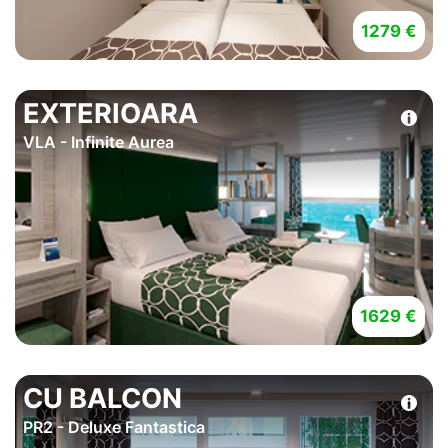
1279 €
EXTERIOARA
VLA - Infinite Aurea
1629 €
CU BALCON
PR2 - Deluxe Fantastica