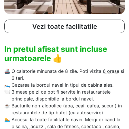
Vezi toate facilitatile
In pretul afisat sunt incluse
urmatoarele
👍
🚢
O calatorie minunata de 8 zile. Poti vizita
6 orase
si
6 tari
.
🛌
Cazarea la bordul navei in tipul de cabina ales.
🍽
3 mese pe zi ce pot fi servite in restaurantele
principale, disponibile la bordul navei.
☕
Bauturile non-alcoolice (apa, ceai, cafea, sucuri) in
restaurantele de tip bufet (cu autoservire).
🏊‍
Accesul la toate facilitatile navei. Mergi oricand la
piscina, jacuzzi, sala de fitness, spectacol, casino,