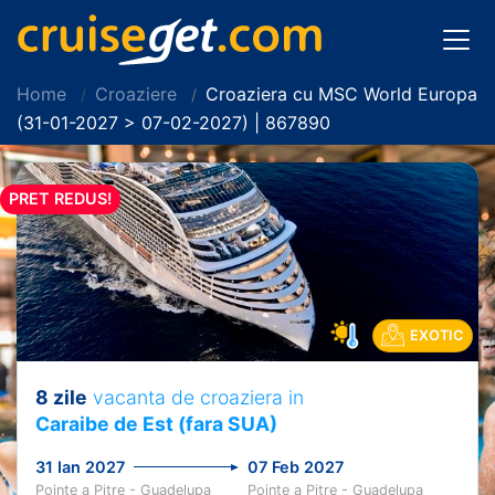
Home
Croaziere
Croaziera cu MSC World Europa
(31-01-2027 > 07-02-2027) | 867890
PRET REDUS!
EXOTIC
8 zile
vacanta de croaziera in
Caraibe de Est (fara SUA)
31 Ian 2027
07 Feb 2027
Pointe a Pitre - Guadelupa
Pointe a Pitre - Guadelupa