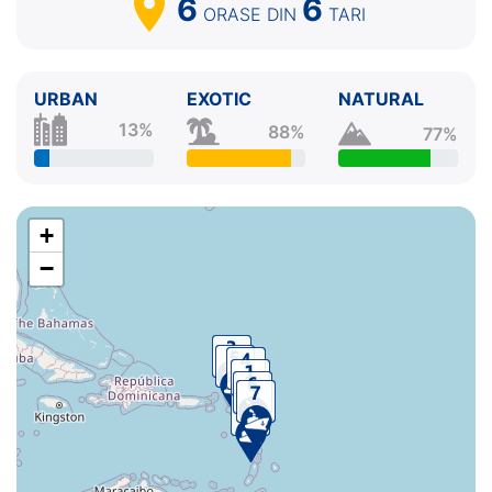
6
6
ORASE
DIN
TARI
URBAN
EXOTIC
NATURAL
13%
88%
77%
+
−