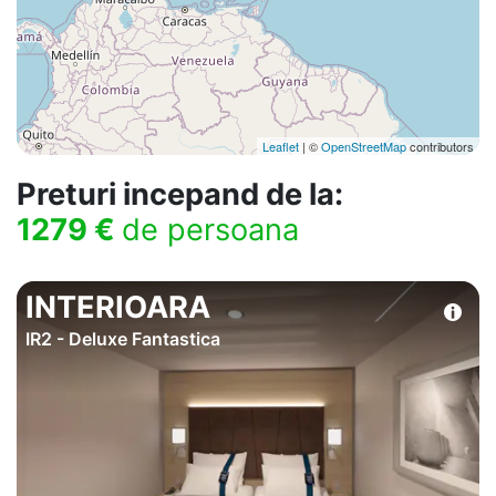
Leaflet
| ©
OpenStreetMap
contributors
Preturi incepand de la:
1279 €
de persoana
INTERIOARA
IR2 - Deluxe Fantastica