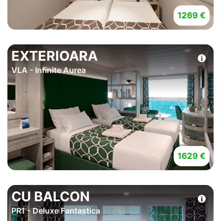
1269 €
EXTERIOARA
VLA - Infinite Aurea
1629 €
CU BALCON
PR1 - Deluxe Fantastica