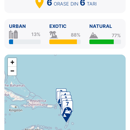
6
6
ORASE
DIN
TARI
URBAN
EXOTIC
NATURAL
13%
88%
77%
+
−