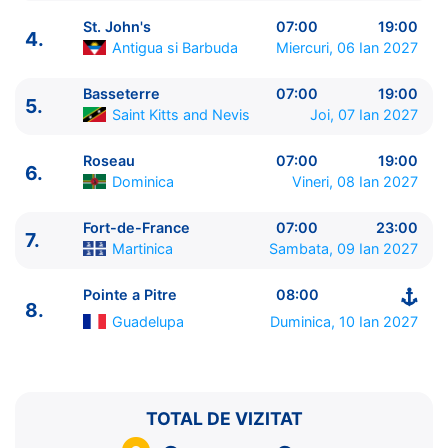
St. John's
07:00
19:00
4.
Antigua si Barbuda
Miercuri, 06 Ian 2027
Basseterre
07:00
19:00
5.
Saint Kitts and Nevis
Joi, 07 Ian 2027
ITINERARIU
Ziua | Portul | Sosire - Plecare
Roseau
07:00
19:00
6.
----------------------------------------
Dominica
Vineri, 08 Ian 2027
1.
Pointe a Pitre
Guadelupa
⚓ - 19:00
2.
Zi de navigare
pe Mare
0:00 - 0:00
Fort-de-France
07:00
23:00
7.
Martinica
Sambata, 09 Ian 2027
3.
Philipsburg
Sint Maarten
07:00 - 19:00
4.
St. John's
Antigua si Barbuda
07:00 - 19:00
Pointe a Pitre
08:00
5.
Basseterre
Saint Kitts and Nevis
07:00 - 19:00
8.
6.
Roseau
Dominica
07:00 - 19:00
Guadelupa
Duminica, 10 Ian 2027
7.
Fort-de-France
Martinica
07:00 - 23:00
8.
Pointe a Pitre
Guadelupa
08:00 - ⚓
TOTAL DE VIZITAT