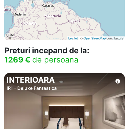
Leaflet
| ©
OpenStreetMap
contributors
Preturi incepand de la:
1269 €
de persoana
INTERIOARA
IR1 - Deluxe Fantastica