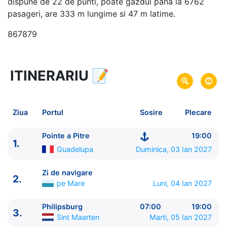
dispune de 22 de punti, poate gazdui pana la 6762
pasageri, are 333 m lungime si 47 m latime.
867879
ITINERARIU
📝
8 zile
vacanta de croaziera in
Caraibe de Est (fara SUA) -
link oferta
03 Ian 2027
din Pointe a Pitre,
Plecare pe
Ziua
Portul
Sosire
Plecare
Guadelupa
10 Ian 2027
in Pointe a Pitre,
Guadelupa
Sosire pe
Pointe a Pitre
19:00
1.
Guadelupa
Duminica, 03 Ian 2027
MSC Cruises
MSC World Europa
★★★★★
Zi de navigare
2.
pe Mare
Luni, 04 Ian 2027
Philipsburg
07:00
19:00
3.
Sint Maarten
Marti, 05 Ian 2027