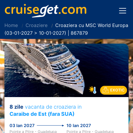
Home
Croaziere
Croaziera cu MSC World Europa
(03-01-2027 > 10-01-2027) | 867879
EXOTIC
8 zile
vacanta de croaziera in
Caraibe de Est (fara SUA)
03 Ian 2027
10 Ian 2027
Pointe a Pitre - Guadelupa
Pointe a Pitre - Guadelupa