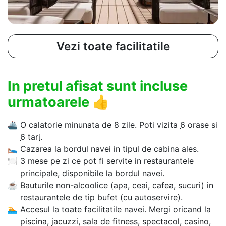
Vezi toate facilitatile
In pretul afisat sunt incluse
urmatoarele
👍
🚢
O calatorie minunata de 8 zile. Poti vizita
6 orase
si
6 tari
.
🛌
Cazarea la bordul navei in tipul de cabina ales.
🍽
3 mese pe zi ce pot fi servite in restaurantele
principale, disponibile la bordul navei.
☕
Bauturile non-alcoolice (apa, ceai, cafea, sucuri) in
restaurantele de tip bufet (cu autoservire).
🏊‍
Accesul la toate facilitatile navei. Mergi oricand la
piscina, jacuzzi, sala de fitness, spectacol, casino,