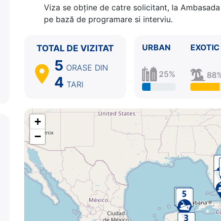
Viza se obține de catre solicitant, la Ambasada 
5.
Cozumel
Mexic
09:00 - 19:00
pe bază de programare si interviu.
6.
Zi de navigare
pe Mare
0:00 - 0:00
7.
Ocean Cay, MSC Marine Reserve
Bahamas
08:
8.
Miami, Florida
SUA
07:00 - ⚓
URBAN
EXOTIC
TOTAL DE VIZITAT
5
ORASE
DIN
25%
88
4
TARI
+
−