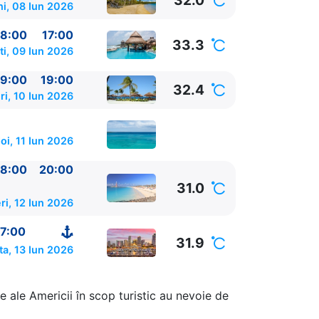
32.0
ni, 08 Iun 2026
8:00
17:00
33.3
ti, 09 Iun 2026
9:00
19:00
32.4
ri, 10 Iun 2026
oi, 11 Iun 2026
8:00
20:00
31.0
ri, 12 Iun 2026
7:00
31.9
a, 13 Iun 2026
e ale Americii în scop turistic au nevoie de