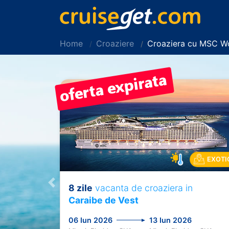
Home
Croaziere
Croaziera cu MSC W
EXOTI
8 zile
vacanta de croaziera in
Previous
Caraibe de Vest
06 Iun 2026
13 Iun 2026