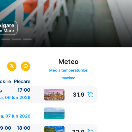
vigare
e Mare
Meteo
Media temperaturilor
maxime
osire
Plecare
17:00
31.9
a, 06 Iun 2026
a, 07 Iun 2026
9:00
18:00