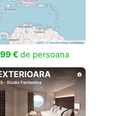
Leaflet
| ©
OpenStreetMap
contributors
99 €
de persoana
EXTERIOARA
S - Studio Fantastica