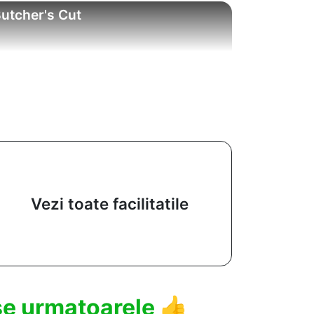
utcher's Cut
Vezi toate facilitatile
use urmatoarele
👍