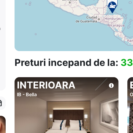
a
Preturi incepand de la:
33
INTERIOARA
IB - Bella
O