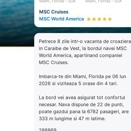
Miami, Florida - SUA
Miami, Florida - SUA
MSC Cruises
MSC World America
Petrece 8 zile intr-o vacanta de croaziera
in Caraibe de Vest, la bordul navei MSC
World America, apartinand companiei
MSC Cruises.
Imbarca-te din Miami, Florida pe 06 Iun
2026 si viziteaza 5 orase din 4 tari.
La bord vei avea asigurat tot confortul
necesar. Nava dispune de 22 de punti,
poate gazdui pana la 6782 pasageri, are
333 m lungime si 47 m latime.
288869