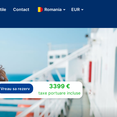
tile
Contact
Romania
EUR
3399 €
Vreau sa rezerv
taxe portuare incluse
Next