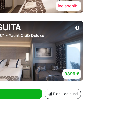
indisponibil
SUITA
C1 - Yacht Club Deluxe
3399 €
Planul de punti