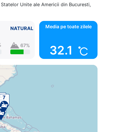
Statelor Unite ale Americii din Bucuresti,
00 - 20:00
Media pe toate zilele
NATURAL
%
67%
32.1