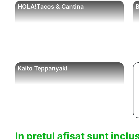
HOLA!Tacos & Cantina
B
Kaito Teppanyaki
In pretul afisat sunt incl