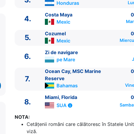
Honduras
Lu
Costa Maya
0
4.
Mexic
Mar
Cozumel
0
5.
Mexic
Miercu
Zi de navigare
6.
pe Mare
J
Ocean Cay, MSC Marine
0
7.
Reserve
Bahamas
Vine
ITINERARIU
Ziua | Portul | Sosire - Plecare
Miami, Florida
0
8.
----------------------------------------
SUA
Sambat
1.
Miami, Florida
SUA
⚓ - 17:00
NOTA:
2.
Zi de navigare
pe Mare
0:00 - 0:00
Cetăţenii români care călătoresc în Statele Unit
3.
Roatan
Honduras
09:00 - 18:00
viză.
4.
Costa Maya
Mexic
08:00 - 17:00