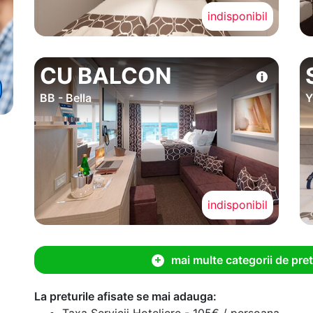
indisponibil
CU BALCON
BB - Bella
Y
indisponibil
mai multe categorii de pret
La preturile afisate se mai adauga:
Taxa Servicii Hoteliere - 105€ / persoana