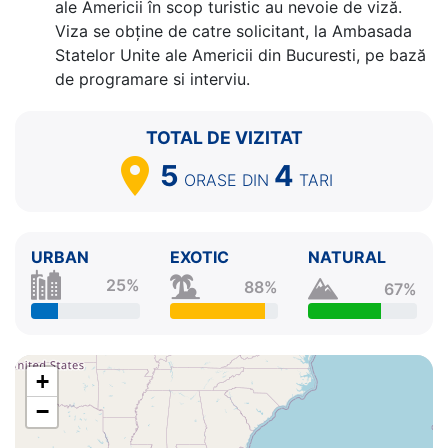
7.
Ocean Cay, MSC Marine Reserve
Bahamas
07:00
ale Americii în scop turistic au nevoie de viză.
- 18:00
Viza se obține de catre solicitant, la Ambasada
8.
Miami, Florida
SUA
07:00 - ⚓
Statelor Unite ale Americii din Bucuresti, pe bază
de programare si interviu.
TOTAL DE VIZITAT
5
4
ORASE
DIN
TARI
URBAN
EXOTIC
NATURAL
25%
88%
67%
+
−