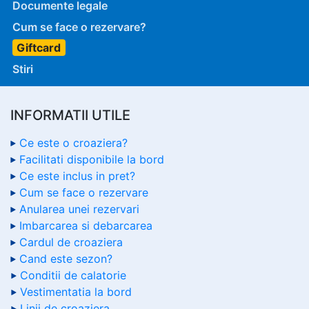
Documente legale
Cum se face o rezervare?
Giftcard
Stiri
INFORMATII UTILE
Ce este o croaziera?
Facilitati disponibile la bord
Ce este inclus in pret?
Cum se face o rezervare
Anularea unei rezervari
Imbarcarea si debarcarea
Cardul de croaziera
Cand este sezon?
Conditii de calatorie
Vestimentatia la bord
Linii de croaziera