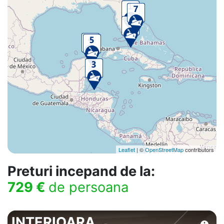
Leaflet
| ©
OpenStreetMap
contributors
Preturi incepand de la:
729 €
de persoana
INTERIOARA