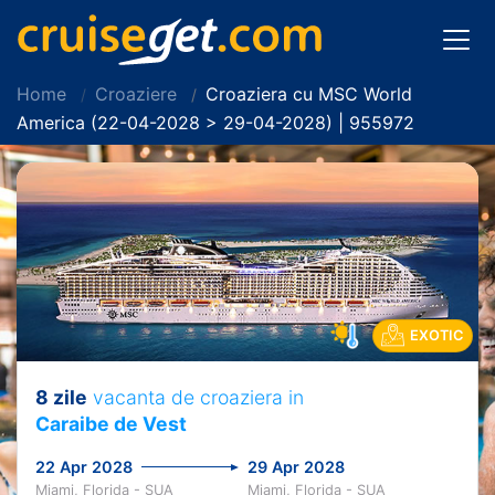
Home
Croaziere
Croaziera cu MSC World
America (22-04-2028 > 29-04-2028) | 955972
EXOTIC
8 zile
vacanta de croaziera in
Caraibe de Vest
22 Apr 2028
29 Apr 2028
Miami, Florida - SUA
Miami, Florida - SUA