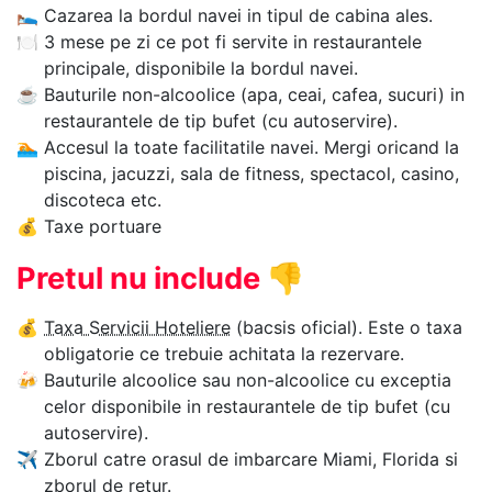
🛌
Cazarea la bordul navei in tipul de cabina ales.
🍽
3 mese pe zi ce pot fi servite in restaurantele
principale, disponibile la bordul navei.
☕
Bauturile non-alcoolice (apa, ceai, cafea, sucuri) in
restaurantele de tip bufet (cu autoservire).
🏊‍
Accesul la toate facilitatile navei. Mergi oricand la
piscina, jacuzzi, sala de fitness, spectacol, casino,
discoteca etc.
💰
Taxe portuare
Pretul nu include
👎
💰
Taxa Servicii Hoteliere
(bacsis oficial). Este o taxa
obligatorie ce trebuie achitata la rezervare.
🍻
Bauturile alcoolice sau non-alcoolice cu exceptia
celor disponibile in restaurantele de tip bufet (cu
autoservire).
✈
Zborul catre orasul de imbarcare Miami, Florida si
zborul de retur.