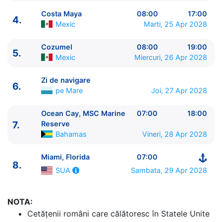
Costa Maya
08:00
17:00
4.
Mexic
Marti, 25 Apr 2028
Cozumel
08:00
19:00
5.
Mexic
Miercuri, 26 Apr 2028
Zi de navigare
6.
pe Mare
Joi, 27 Apr 2028
Ocean Cay, MSC Marine
07:00
18:00
ITINERARIU
7.
Reserve
Ziua | Portul | Sosire - Plecare
Bahamas
Vineri, 28 Apr 2028
----------------------------------------
1.
Miami, Florida
SUA
⚓ - 16:30
Miami, Florida
07:00
8.
2.
Zi de navigare
pe Mare
0:00 - 0:00
Sambata, 29 Apr 2028
SUA
3.
Roatan
Honduras
09:00 - 18:00
4.
Costa Maya
Mexic
08:00 - 17:00
5.
Cozumel
Mexic
08:00 - 19:00
NOTA:
6.
Zi de navigare
pe Mare
0:00 - 0:00
Cetăţenii români care călătoresc în Statele Unite