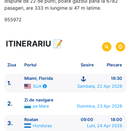
dispune de 22 de punti, poate gazdui pana la 6782
pasageri, are 333 m lungime si 47 m latime.
955972
ITINERARIU
📝
8 zile
vacanta de croaziera in
Caraibe de Vest -
link oferta
22 Apr 2028
din Miami, Florida,
SUA
Plecare pe
Ziua
Portul
Sosire
Plecare
29 Apr 2028
in Miami, Florida,
SUA
Sosire pe
Miami, Florida
16:30
1.
MSC Cruises
Sambata, 22 Apr 2028
SUA
MSC World America
★★★★★
Zi de navigare
2.
pe Mare
Duminica, 23 Apr 2028
Roatan
09:00
18:00
3.
Honduras
Luni, 24 Apr 2028