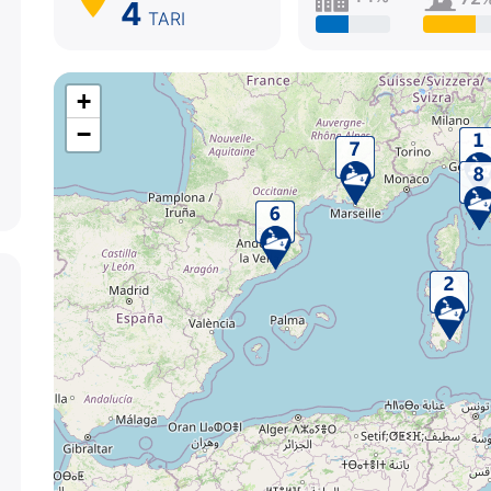
4
TARI
+
−