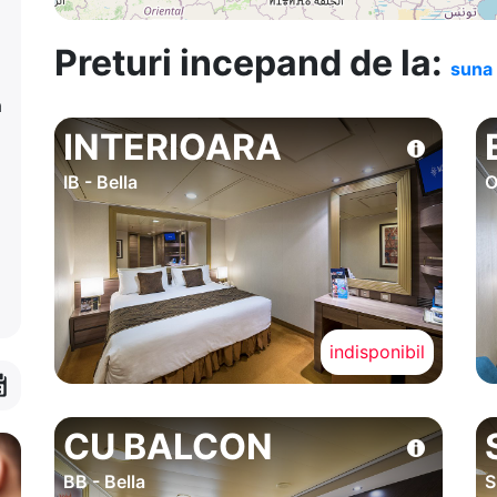
Preturi incepand de la:
suna 
a
INTERIOARA
IB - Bella
O
indisponibil
CU BALCON
BB - Bella
S