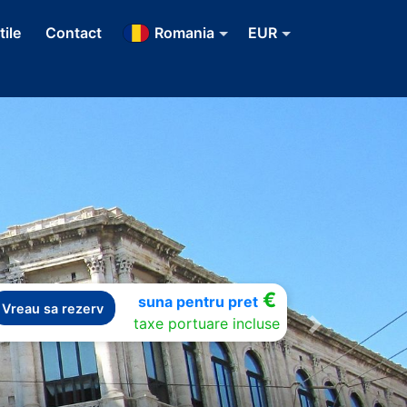
tile
Contact
Romania
EUR
€
suna pentru pret
Vreau sa rezerv
taxe portuare incluse
Next