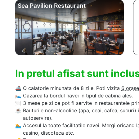
Sea Pavilion Restaurant
In pretul afisat sunt incl
🚢
O calatorie minunata de 8 zile. Poti vizita
6 orase
🛌
Cazarea la bordul navei in tipul de cabina ales.
🍽
3 mese pe zi ce pot fi servite in restaurantele pri
☕
Bauturile non-alcoolice (apa, ceai, cafea, sucuri) 
autoservire).
🏊‍
Accesul la toate facilitatile navei. Mergi oricand l
casino, discoteca etc.