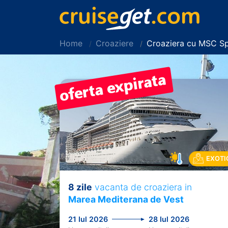
Home
Croaziere
Croaziera cu MSC Sp
EXOTI
8 zile
vacanta de croaziera in
Previous
Marea Mediterana de Vest
21 Iul 2026
28 Iul 2026