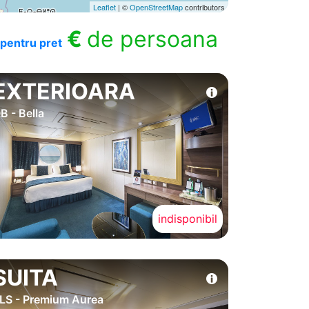
Leaflet
| ©
OpenStreetMap
contributors
€
de persoana
pentru pret
EXTERIOARA
B - Bella
indisponibil
SUITA
LS - Premium Aurea