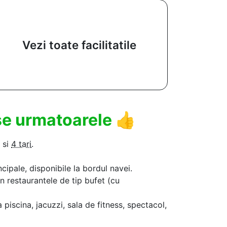
Vezi toate facilitatile
use urmatoarele
👍
si
4 tari
.
ncipale, disponibile la bordul navei.
in restaurantele de tip bufet (cu
a piscina, jacuzzi, sala de fitness, spectacol,