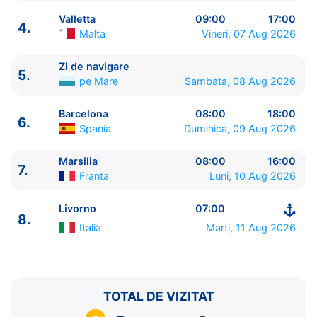
Valletta
09:00
17:00
4.
Malta
Vineri, 07 Aug 2026
Zi de navigare
5.
pe Mare
Sambata, 08 Aug 2026
ITINERARIU
Ziua | Portul | Sosire - Plecare
Barcelona
08:00
18:00
6.
Spania
Duminica, 09 Aug 2026
----------------------------------------
1.
Livorno
Italia
⚓ - 18:00
Marsilia
08:00
16:00
2.
Cagliari, Sardinia
Italia
12:00 - 19:00
7.
Franta
Luni, 10 Aug 2026
3.
Palermo, Sicilia
Italia
09:00 - 17:00
4.
Valletta
Malta
09:00 - 17:00
Livorno
07:00
5.
Zi de navigare
pe Mare
0:00 - 0:00
8.
Italia
Marti, 11 Aug 2026
6.
Barcelona
Spania
08:00 - 18:00
7.
Marsilia
Franta
08:00 - 16:00
8.
Livorno
Italia
07:00 - ⚓
TOTAL DE VIZITAT