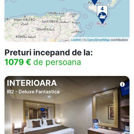
Leaflet
| ©
OpenStreetMap
contributors
Preturi incepand de la:
1079 €
de persoana
INTERIOARA
IR2 - Deluxe Fantastica