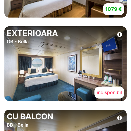
1079 €
EXTERIOARA
OB - Bella
indisponibil
CU BALCON
BB - Bella