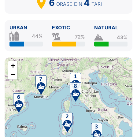
6
4
ORASE
DIN
TARI
URBAN
EXOTIC
NATURAL
44%
72%
43%
+
−