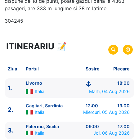
dispune de 18 de punti, poate gazdui pana la 4363
pasageri, are 333 m lungime si 38 m latime.
304245
ITINERARIU
📝
8 zile
vacanta de croaziera in
Marea Mediterana de Vest -
link oferta
04 Aug 2026
din Livorno,
Italia
Plecare pe
Ziua
Portul
Sosire
Plecare
11 Aug 2026
in Livorno,
Italia
Sosire pe
Livorno
18:00
1.
MSC Cruises
Italia
Marti, 04 Aug 2026
MSC Splendida
★★★★+
Cagliari, Sardinia
12:00
19:00
2.
Italia
Miercuri, 05 Aug 2026
Palermo, Sicilia
09:00
17:00
3.
Italia
Joi, 06 Aug 2026