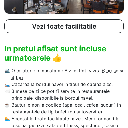
Vezi toate facilitatile
In pretul afisat sunt incluse
urmatoarele
👍
🚢
O calatorie minunata de 8 zile. Poti vizita
6 orase
si
4 tari
.
🛌
Cazarea la bordul navei in tipul de cabina ales.
🍽
3 mese pe zi ce pot fi servite in restaurantele
principale, disponibile la bordul navei.
☕
Bauturile non-alcoolice (apa, ceai, cafea, sucuri) in
restaurantele de tip bufet (cu autoservire).
🏊‍
Accesul la toate facilitatile navei. Mergi oricand la
piscina, jacuzzi, sala de fitness, spectacol, casino,