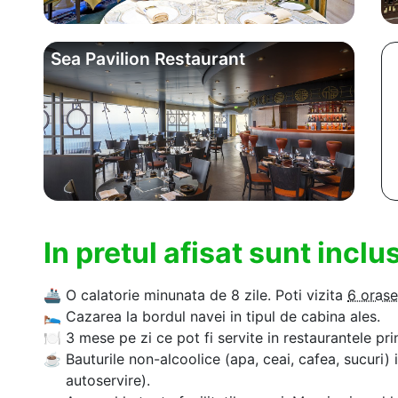
Sea Pavilion Restaurant
In pretul afisat sunt incl
🚢
O calatorie minunata de 8 zile. Poti vizita
6 orase
🛌
Cazarea la bordul navei in tipul de cabina ales.
🍽
3 mese pe zi ce pot fi servite in restaurantele pri
☕
Bauturile non-alcoolice (apa, ceai, cafea, sucuri) 
autoservire).