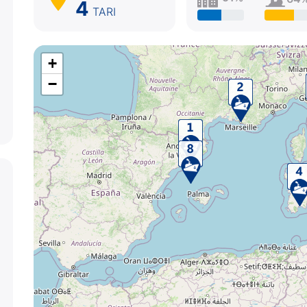
4
TARI
+
−