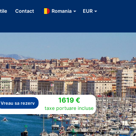
tile
Contact
Romania
EUR
1619 €
Vreau sa rezerv
taxe portuare incluse
Next