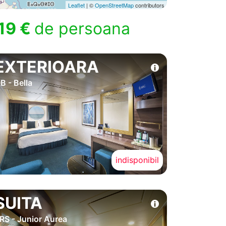
Leaflet
| ©
OpenStreetMap
contributors
19 €
de persoana
EXTERIOARA
B - Bella
indisponibil
SUITA
RS - Junior Aurea