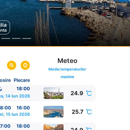
lia
rno
anta
alia
Meteo
Media temperaturilor
maxime
osire
Plecare
18:00
24.9
a, 14 Iun 2026
8:00
16:00
25.7
ni, 15 Iun 2026
7:00
18:00