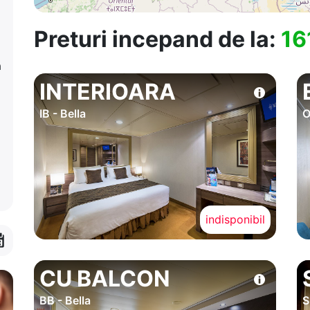
Preturi incepand de la:
16
a
INTERIOARA
IB - Bella
O
indisponibil
CU BALCON
BB - Bella
S