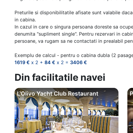
Preturile si disponibilitatile afisate sunt valabile d
in cabina.
In cazul in care o singura persoana doreste sa ocupe
denumita "supliment single". Pentru rezervari in cab
persoane, va rugam sa ne contactati in prealabil pentr
Exemplu de calcul - pentru o cabina dubla (2 pasag
1619 €
x 2 +
84 €
x 2 =
3406 €
Din facilitatile navei
L'Olivo Yacht Club Restaurant
P