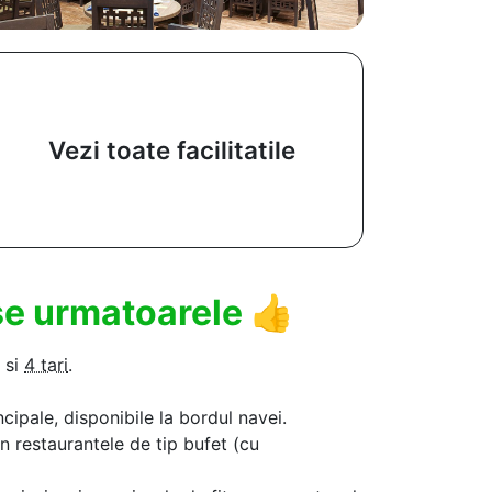
Vezi toate facilitatile
use urmatoarele
👍
si
4 tari
.
ncipale, disponibile la bordul navei.
in restaurantele de tip bufet (cu