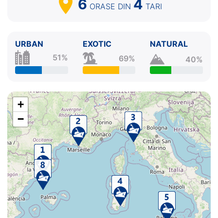
6
4
ORASE
DIN
TARI
URBAN
EXOTIC
NATURAL
51%
69%
40%
+
−