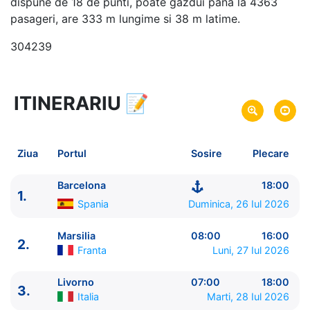
dispune de 18 de punti, poate gazdui pana la 4363
pasageri, are 333 m lungime si 38 m latime.
304239
ITINERARIU
📝
8 zile
vacanta de croaziera in
Marea Mediterana de Vest -
link oferta
26 Iul 2026
din Barcelona,
Spania
Plecare pe
Ziua
Portul
Sosire
Plecare
02 Aug 2026
in Barcelona,
Spania
Sosire pe
Barcelona
18:00
1.
MSC Cruises
Spania
Duminica, 26 Iul 2026
MSC Splendida
★★★★+
Marsilia
08:00
16:00
2.
Franta
Luni, 27 Iul 2026
Livorno
07:00
18:00
3.
Italia
Marti, 28 Iul 2026