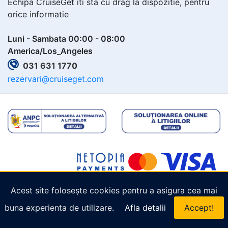
Echipa CruiseGet iti sta cu drag la dispozitie, pentru
orice informatie
Luni - Sambata 00:00 - 08:00
America/Los_Angeles
031 631 1770
rezervari@cruiseget.com
Acest site folosește cookies pentru a asigura cea mai
Copyright © 2026
Cruiseget.com
. Toate drepturile
buna experienta de utilizare.
Afla detalii
Accept!
rezervate.