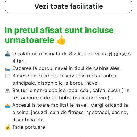
Vezi toate facilitatile
In pretul afisat sunt incluse
urmatoarele
👍
🚢
O calatorie minunata de 8 zile. Poti vizita
6 orase
si
4 tari
.
🛌
Cazarea la bordul navei in tipul de cabina ales.
🍽
3 mese pe zi ce pot fi servite in restaurantele
principale, disponibile la bordul navei.
☕
Bauturile non-alcoolice (apa, ceai, cafea, sucuri) in
restaurantele de tip bufet (cu autoservire).
🏊‍
Accesul la toate facilitatile navei. Mergi oricand la
piscina, jacuzzi, sala de fitness, spectacol, casino,
discoteca etc.
💰
Taxe portuare