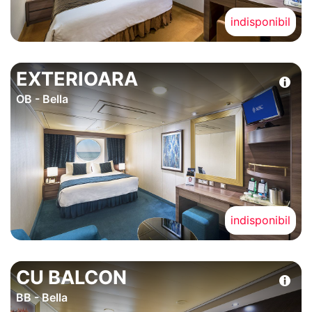
indisponibil
EXTERIOARA
OB - Bella
indisponibil
CU BALCON
BB - Bella