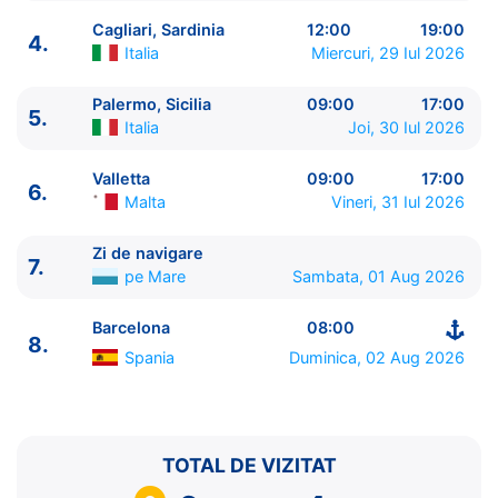
Cagliari, Sardinia
12:00
19:00
4.
Italia
Miercuri, 29 Iul 2026
Palermo, Sicilia
09:00
17:00
5.
Italia
Joi, 30 Iul 2026
ITINERARIU
Ziua | Portul | Sosire - Plecare
Valletta
09:00
17:00
6.
Malta
Vineri, 31 Iul 2026
----------------------------------------
1.
Barcelona
Spania
⚓ - 18:00
Zi de navigare
2.
Marsilia
Franta
08:00 - 16:00
7.
pe Mare
Sambata, 01 Aug 2026
3.
Livorno
Italia
07:00 - 18:00
4.
Cagliari, Sardinia
Italia
12:00 - 19:00
Barcelona
08:00
5.
Palermo, Sicilia
Italia
09:00 - 17:00
8.
Spania
Duminica, 02 Aug 2026
6.
Valletta
Malta
09:00 - 17:00
7.
Zi de navigare
pe Mare
0:00 - 0:00
8.
Barcelona
Spania
08:00 - ⚓
TOTAL DE VIZITAT