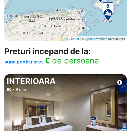
Leaflet
| ©
OpenStreetMap
contributors
Preturi incepand de la:
€
de persoana
suna pentru pret
INTERIOARA
IB - Bella