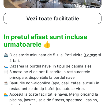
Vezi toate facilitatile
In pretul afisat sunt incluse
urmatoarele
👍
🚢
O calatorie minunata de 5 zile. Poti vizita
3 orase
si
2 tari
.
🛌
Cazarea la bordul navei in tipul de cabina ales.
🍽
3 mese pe zi ce pot fi servite in restaurantele
principale, disponibile la bordul navei.
☕
Bauturile non-alcoolice (apa, ceai, cafea, sucuri) in
restaurantele de tip bufet (cu autoservire).
🏊‍
Accesul la toate facilitatile navei. Mergi oricand la
piscina, jacuzzi, sala de fitness, spectacol, casino,