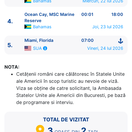
Bahamas
Miercuri, 22 Iul 2026
Ocean Cay, MSC Marine
00:01
18:00
4.
Reserve
Bahamas
Joi, 23 Iul 2026
ITINERARIU
Ziua | Portul | Sosire - Plecare
Miami, Florida
07:00
5.
----------------------------------------
Vineri, 24 Iul 2026
SUA
1.
Miami, Florida
SUA
⚓ - 16:00
2.
Nassau
Bahamas
08:00 - 18:00
3.
Ocean Cay, MSC Marine Reserve
Bahamas
14:00
NOTA:
- 23:59
Cetăţenii români care călătoresc în Statele Unite
4.
Ocean Cay, MSC Marine Reserve
Bahamas
00:01
ale Americii în scop turistic au nevoie de viză.
- 18:00
Viza se obține de catre solicitant, la Ambasada
5.
Miami, Florida
SUA
07:00 - ⚓
Statelor Unite ale Americii din Bucuresti, pe bază
de programare si interviu.
TOTAL DE VIZITAT
3
2
ORASE
DIN
TARI