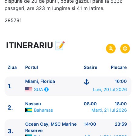
dispune de 20 de punti, poate gazdui pana la 5336
pasageri, are 323 m lungime si 41 m latime.
285791
ITINERARIU
📝
5 zile
vacanta de croaziera in
Bahamas -
link oferta
20 Iul 2026
din Miami, Florida,
SUA
Plecare pe
Ziua
Portul
Sosire
Plecare
24 Iul 2026
in Miami, Florida,
SUA
Sosire pe
Miami, Florida
16:00
1.
MSC Cruises
Luni, 20 Iul 2026
SUA
MSC Seaside
★★★★★
Nassau
08:00
18:00
2.
Bahamas
Marti, 21 Iul 2026
Ocean Cay, MSC Marine
14:00
23:59
3.
Reserve