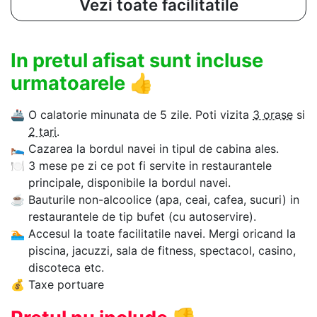
Vezi toate facilitatile
In pretul afisat sunt incluse
urmatoarele
👍
🚢
O calatorie minunata de 5 zile. Poti vizita
3 orase
si
2 tari
.
🛌
Cazarea la bordul navei in tipul de cabina ales.
🍽
3 mese pe zi ce pot fi servite in restaurantele
principale, disponibile la bordul navei.
☕
Bauturile non-alcoolice (apa, ceai, cafea, sucuri) in
restaurantele de tip bufet (cu autoservire).
🏊‍
Accesul la toate facilitatile navei. Mergi oricand la
piscina, jacuzzi, sala de fitness, spectacol, casino,
discoteca etc.
💰
Taxe portuare