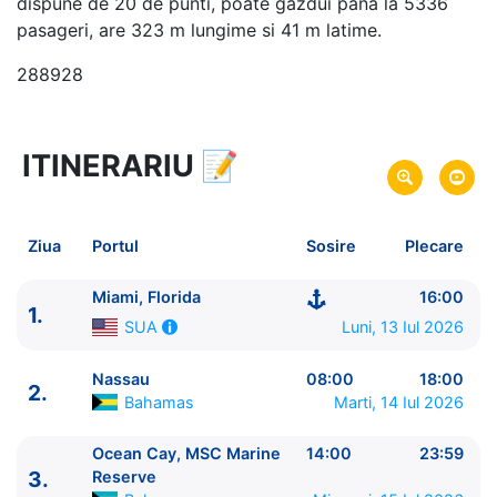
dispune de 20 de punti, poate gazdui pana la 5336
pasageri, are 323 m lungime si 41 m latime.
288928
ITINERARIU
📝
5 zile
vacanta de croaziera in
Bahamas -
link oferta
13 Iul 2026
din Miami, Florida,
SUA
Plecare pe
Ziua
Portul
Sosire
Plecare
17 Iul 2026
in Miami, Florida,
SUA
Sosire pe
Miami, Florida
16:00
1.
MSC Cruises
Luni, 13 Iul 2026
SUA
MSC Seaside
★★★★★
Nassau
08:00
18:00
2.
Bahamas
Marti, 14 Iul 2026
Ocean Cay, MSC Marine
14:00
23:59
3.
Reserve