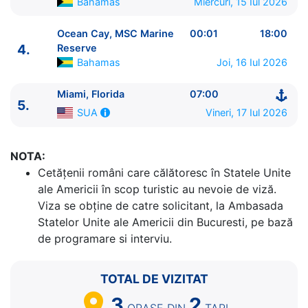
Bahamas
Miercuri, 15 Iul 2026
Ocean Cay, MSC Marine
00:01
18:00
4.
Reserve
Bahamas
Joi, 16 Iul 2026
ITINERARIU
Ziua | Portul | Sosire - Plecare
Miami, Florida
07:00
5.
----------------------------------------
Vineri, 17 Iul 2026
SUA
1.
Miami, Florida
SUA
⚓ - 16:00
2.
Nassau
Bahamas
08:00 - 18:00
3.
Ocean Cay, MSC Marine Reserve
Bahamas
14:00
NOTA:
- 23:59
Cetăţenii români care călătoresc în Statele Unite
4.
Ocean Cay, MSC Marine Reserve
Bahamas
00:01
ale Americii în scop turistic au nevoie de viză.
- 18:00
Viza se obține de catre solicitant, la Ambasada
5.
Miami, Florida
SUA
07:00 - ⚓
Statelor Unite ale Americii din Bucuresti, pe bază
de programare si interviu.
TOTAL DE VIZITAT
3
2
ORASE
DIN
TARI