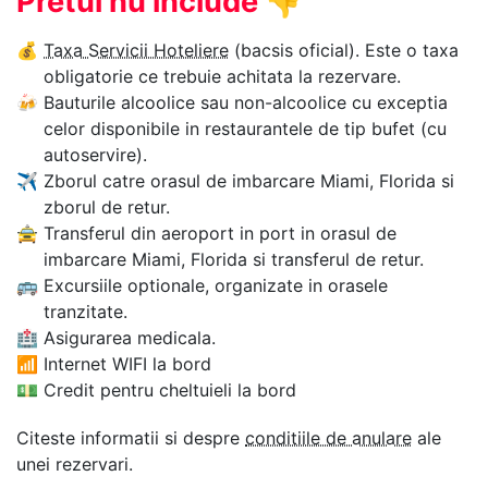
Pretul nu include
👎
💰
Taxa Servicii Hoteliere
(bacsis oficial). Este o taxa
obligatorie ce trebuie achitata la rezervare.
🍻
Bauturile alcoolice sau non-alcoolice cu exceptia
celor disponibile in restaurantele de tip bufet (cu
autoservire).
✈
Zborul catre orasul de imbarcare Miami, Florida si
zborul de retur.
🚖
Transferul din aeroport in port in orasul de
imbarcare Miami, Florida si transferul de retur.
🚌
Excursiile optionale, organizate in orasele
tranzitate.
🏥
Asigurarea medicala.
📶
Internet WIFI la bord
💵
Credit pentru cheltuieli la bord
Citeste informatii si despre
conditiile de anulare
ale
unei rezervari.