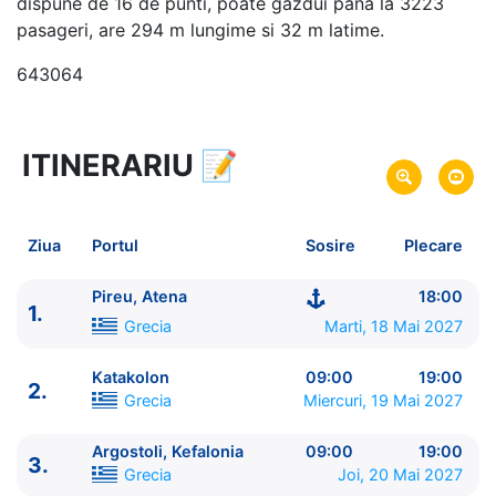
dispune de 16 de punti, poate gazdui pana la 3223
pasageri, are 294 m lungime si 32 m latime.
643064
ITINERARIU
📝
8 zile
vacanta de croaziera in
Marea Mediterana de Est -
link oferta
18 Mai 2027
din Pireu, Atena,
Grecia
Plecare pe
Ziua
Portul
Sosire
Plecare
25 Mai 2027
in Pireu, Atena,
Grecia
Sosire pe
Pireu, Atena
18:00
1.
MSC Cruises
Grecia
Marti, 18 Mai 2027
MSC Orchestra
★★★★+
Katakolon
09:00
19:00
2.
Grecia
Miercuri, 19 Mai 2027
Argostoli, Kefalonia
09:00
19:00
3.
Grecia
Joi, 20 Mai 2027