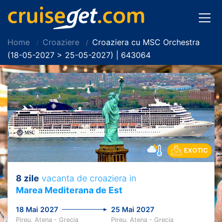
Home
Croaziere
Croaziera cu MSC Orchestra
(18-05-2027 > 25-05-2027) | 643064
EXOTIC
8 zile
vacanta de croaziera in
Marea Mediterana de Est
18 Mai 2027
25 Mai 2027
Pireu, Atena - Grecia
Pireu, Atena - Grecia