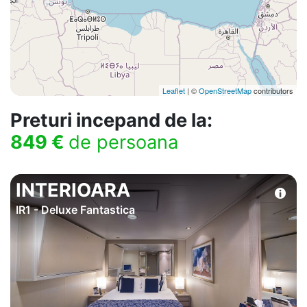
Leaflet
| ©
OpenStreetMap
contributors
Preturi incepand de la:
849 €
de persoana
INTERIOARA
IR1 - Deluxe Fantastica