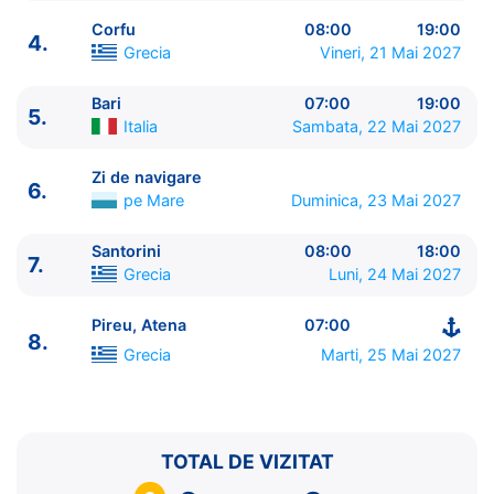
Corfu
08:00
19:00
4.
Grecia
Vineri, 21 Mai 2027
Bari
07:00
19:00
5.
ITINERARIU
Italia
Sambata, 22 Mai 2027
Ziua | Portul | Sosire - Plecare
----------------------------------------
Zi de navigare
6.
1.
Pireu, Atena
Grecia
⚓ - 18:00
pe Mare
Duminica, 23 Mai 2027
2.
Katakolon
Grecia
09:00 - 19:00
3.
Argostoli, Kefalonia
Grecia
09:00 - 19:00
Santorini
08:00
18:00
7.
Grecia
Luni, 24 Mai 2027
4.
Corfu
Grecia
08:00 - 19:00
5.
Bari
Italia
07:00 - 19:00
Pireu, Atena
07:00
6.
Zi de navigare
pe Mare
0:00 - 0:00
8.
7.
Santorini
Grecia
08:00 - 18:00
Grecia
Marti, 25 Mai 2027
8.
Pireu, Atena
Grecia
07:00 - ⚓
TOTAL DE VIZITAT