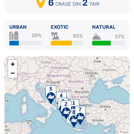
6
2
ORASE
DIN
TARI
URBAN
EXOTIC
NATURAL
29%
65%
57%
+
−