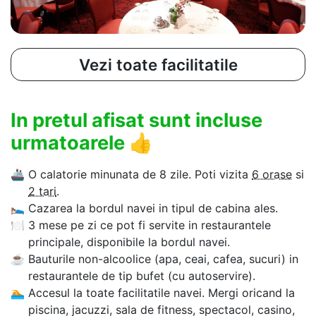
Vezi toate facilitatile
In pretul afisat sunt incluse
urmatoarele
👍
🚢
O calatorie minunata de 8 zile. Poti vizita
6 orase
si
2 tari
.
🛌
Cazarea la bordul navei in tipul de cabina ales.
🍽
3 mese pe zi ce pot fi servite in restaurantele
principale, disponibile la bordul navei.
☕
Bauturile non-alcoolice (apa, ceai, cafea, sucuri) in
restaurantele de tip bufet (cu autoservire).
🏊‍
Accesul la toate facilitatile navei. Mergi oricand la
piscina, jacuzzi, sala de fitness, spectacol, casino,