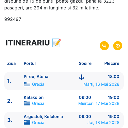
dispune de 16 de punti, poate gazdui pana la 3223
pasageri, are 294 m lungime si 32 m latime.
992497
ITINERARIU
📝
8 zile
vacanta de croaziera in
Marea Mediterana de Est -
link oferta
16 Mai 2028
din Pireu, Atena,
Grecia
Plecare pe
Ziua
Portul
Sosire
Plecare
23 Mai 2028
in Pireu, Atena,
Grecia
Sosire pe
Pireu, Atena
18:00
1.
MSC Cruises
Grecia
Marti, 16 Mai 2028
MSC Orchestra
★★★★+
Katakolon
09:00
19:00
2.
Grecia
Miercuri, 17 Mai 2028
Argostoli, Kefalonia
09:00
19:00
3.
Grecia
Joi, 18 Mai 2028