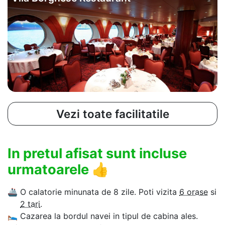
Vezi toate facilitatile
In pretul afisat sunt incluse
urmatoarele
👍
🚢
O calatorie minunata de 8 zile. Poti vizita
6 orase
si
2 tari
.
🛌
Cazarea la bordul navei in tipul de cabina ales.