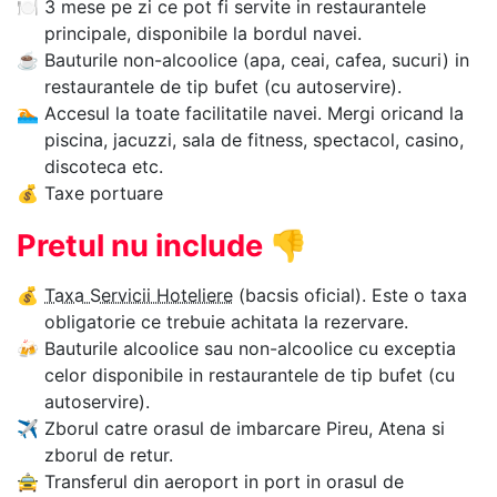
🍽
3 mese pe zi ce pot fi servite in restaurantele
principale, disponibile la bordul navei.
☕
Bauturile non-alcoolice (apa, ceai, cafea, sucuri) in
restaurantele de tip bufet (cu autoservire).
🏊‍
Accesul la toate facilitatile navei. Mergi oricand la
piscina, jacuzzi, sala de fitness, spectacol, casino,
discoteca etc.
💰
Taxe portuare
Pretul nu include
👎
💰
Taxa Servicii Hoteliere
(bacsis oficial). Este o taxa
obligatorie ce trebuie achitata la rezervare.
🍻
Bauturile alcoolice sau non-alcoolice cu exceptia
celor disponibile in restaurantele de tip bufet (cu
autoservire).
✈
Zborul catre orasul de imbarcare Pireu, Atena si
zborul de retur.
🚖
Transferul din aeroport in port in orasul de