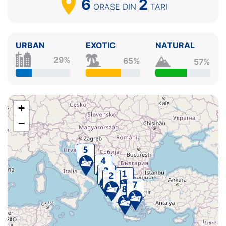
6
2
ORASE
DIN
TARI
URBAN
EXOTIC
NATURAL
29%
65%
57%
+
−