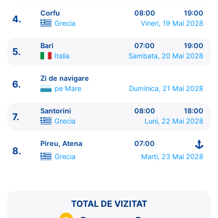
Corfu
08:00
19:00
4.
Grecia
Vineri, 19 Mai 2028
Bari
07:00
19:00
5.
ITINERARIU
Italia
Sambata, 20 Mai 2028
Ziua | Portul | Sosire - Plecare
----------------------------------------
Zi de navigare
6.
1.
Pireu, Atena
Grecia
⚓ - 18:00
pe Mare
Duminica, 21 Mai 2028
2.
Katakolon
Grecia
09:00 - 19:00
3.
Argostoli, Kefalonia
Grecia
09:00 - 19:00
Santorini
08:00
18:00
7.
Grecia
Luni, 22 Mai 2028
4.
Corfu
Grecia
08:00 - 19:00
5.
Bari
Italia
07:00 - 19:00
Pireu, Atena
07:00
6.
Zi de navigare
pe Mare
0:00 - 0:00
8.
7.
Santorini
Grecia
08:00 - 18:00
Grecia
Marti, 23 Mai 2028
8.
Pireu, Atena
Grecia
07:00 - ⚓
TOTAL DE VIZITAT