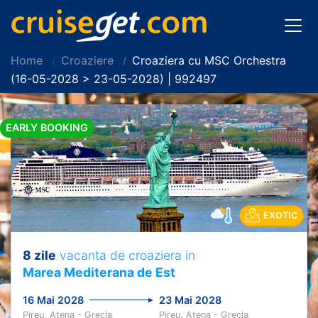
Home
Croaziere
Croaziera cu MSC Orchestra
(16-05-2028 > 23-05-2028) | 992497
EARLY BOOKING
EXOTIC
8 zile
vacanta de croaziera in
Marea Mediterana de Est
16 Mai 2028
23 Mai 2028
Pireu, Atena - Grecia
Pireu, Atena - Grecia