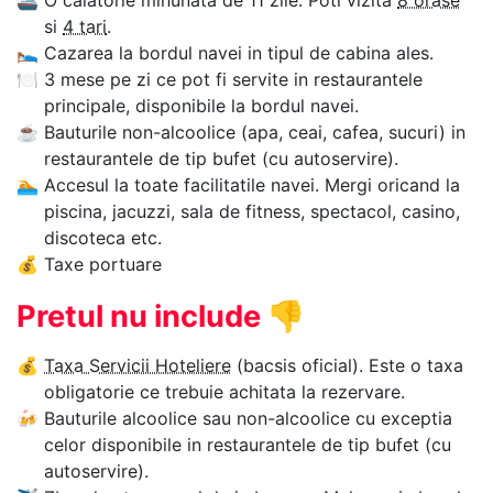
🚢
O calatorie minunata de 11 zile. Poti vizita
8 orase
si
4 tari
.
🛌
Cazarea la bordul navei in tipul de cabina ales.
🍽
3 mese pe zi ce pot fi servite in restaurantele
principale, disponibile la bordul navei.
☕
Bauturile non-alcoolice (apa, ceai, cafea, sucuri) in
restaurantele de tip bufet (cu autoservire).
🏊‍
Accesul la toate facilitatile navei. Mergi oricand la
piscina, jacuzzi, sala de fitness, spectacol, casino,
discoteca etc.
💰
Taxe portuare
Pretul nu include
👎
💰
Taxa Servicii Hoteliere
(bacsis oficial). Este o taxa
obligatorie ce trebuie achitata la rezervare.
🍻
Bauturile alcoolice sau non-alcoolice cu exceptia
celor disponibile in restaurantele de tip bufet (cu
autoservire).