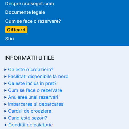
Despre cruiseget.com
Documente legale
Cum se face o rezervare?
Giftcard
Stiri
INFORMATII UTILE
Ce este o croaziera?
Facilitati disponibile la bord
Ce este inclus in pret?
Cum se face o rezervare
Anularea unei rezervari
Imbarcarea si debarcarea
Cardul de croaziera
Cand este sezon?
Conditii de calatorie