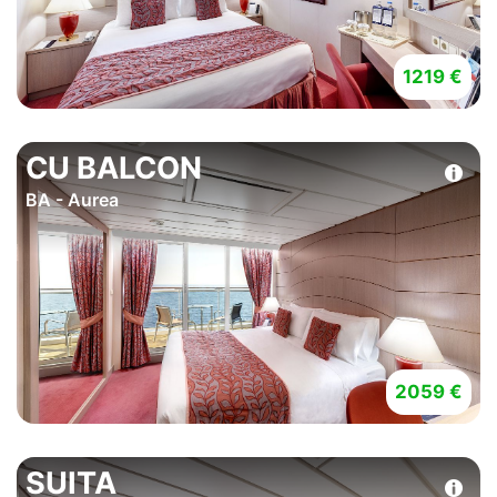
1219 €
CU BALCON
BA - Aurea
2059 €
SUITA