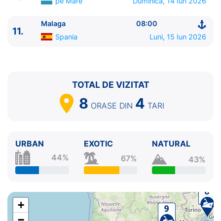
pe Mare
Duminica, 14 Iun 2026
Malaga
08:00
11.
Spania
Luni, 15 Iun 2026
TOTAL DE VIZITAT
8
4
ORASE
DIN
TARI
URBAN
EXOTIC
NATURAL
44%
67%
43%
+
−