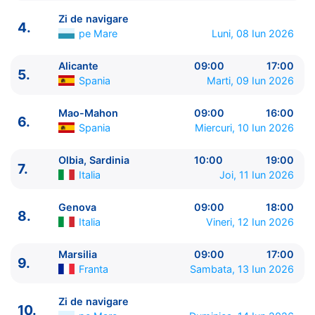
Zi de navigare
4.
pe Mare
Luni, 08 Iun 2026
Alicante
09:00
17:00
5.
ITINERARIU
Spania
Marti, 09 Iun 2026
Ziua | Portul | Sosire - Plecare
----------------------------------------
Mao-Mahon
09:00
16:00
6.
1.
Malaga
Spania
⚓ - 18:00
Spania
Miercuri, 10 Iun 2026
2.
Cadiz, Sevilla
Spania
07:00 - 17:00
3.
Lisabona
Portugalia
09:00 - 18:00
Olbia, Sardinia
10:00
19:00
7.
Italia
Joi, 11 Iun 2026
4.
Zi de navigare
pe Mare
0:00 - 0:00
5.
Alicante
Spania
09:00 - 17:00
Genova
09:00
18:00
6.
Mao-Mahon
Spania
09:00 - 16:00
8.
Italia
Vineri, 12 Iun 2026
7.
Olbia, Sardinia
Italia
10:00 - 19:00
8.
Genova
Italia
09:00 - 18:00
Marsilia
09:00
17:00
9.
Marsilia
Franta
09:00 - 17:00
9.
Franta
Sambata, 13 Iun 2026
10.
Zi de navigare
pe Mare
0:00 - 0:00
11.
Malaga
Spania
08:00 - ⚓
Zi de navigare
10.