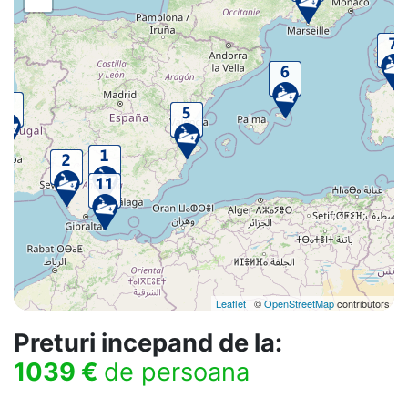
Leaflet
| ©
OpenStreetMap
contributors
Preturi incepand de la:
1039 €
de persoana