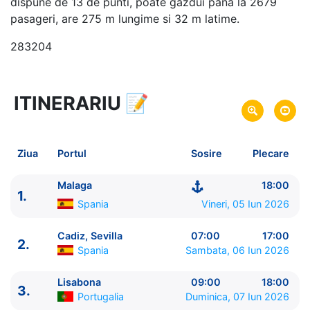
dispune de 13 de punti, poate gazdui pana la 2679
pasageri, are 275 m lungime si 32 m latime.
283204
ITINERARIU
📝
11 zile
vacanta de croaziera in
Marea Mediterana de Vest si Lisabona -
link oferta
05 Iun 2026
din Malaga,
Spania
Plecare pe
Ziua
Portul
Sosire
Plecare
15 Iun 2026
in Malaga,
Spania
Sosire pe
Malaga
18:00
1.
MSC Cruises
Spania
Vineri, 05 Iun 2026
MSC Opera
★★★★
Cadiz, Sevilla
07:00
17:00
2.
Spania
Sambata, 06 Iun 2026
Lisabona
09:00
18:00
3.
Portugalia
Duminica, 07 Iun 2026