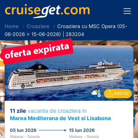
Home
Croaziere
Croaziera cu MSC Opera (05-
06-2026 > 15-06-2026) | 283204
PRET REDUS!
EXOTIC
11 zile
vacanta de croaziera in
Marea Mediterana de Vest si Lisabona
05 Iun 2026
15 Iun 2026
Malaga - Spania
Malaga - Spania