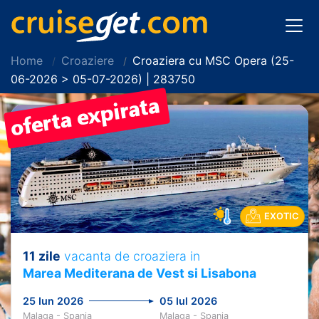
Home
Croaziere
Croaziera cu MSC Opera (25-
06-2026 > 05-07-2026) | 283750
EXOTIC
11 zile
vacanta de croaziera in
Marea Mediterana de Vest si Lisabona
25 Iun 2026
05 Iul 2026
Malaga - Spania
Malaga - Spania