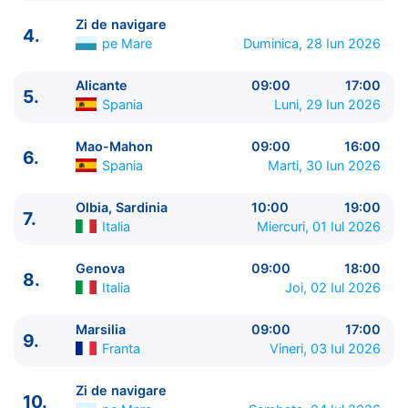
Zi de navigare
4.
pe Mare
Duminica, 28 Iun 2026
Alicante
09:00
17:00
5.
ITINERARIU
Spania
Luni, 29 Iun 2026
Ziua | Portul | Sosire - Plecare
----------------------------------------
Mao-Mahon
09:00
16:00
6.
1.
Malaga
Spania
⚓ - 18:00
Spania
Marti, 30 Iun 2026
2.
Cadiz, Sevilla
Spania
07:00 - 17:00
3.
Lisabona
Portugalia
09:00 - 18:00
Olbia, Sardinia
10:00
19:00
7.
Italia
Miercuri, 01 Iul 2026
4.
Zi de navigare
pe Mare
0:00 - 0:00
5.
Alicante
Spania
09:00 - 17:00
Genova
09:00
18:00
6.
Mao-Mahon
Spania
09:00 - 16:00
8.
Italia
Joi, 02 Iul 2026
7.
Olbia, Sardinia
Italia
10:00 - 19:00
8.
Genova
Italia
09:00 - 18:00
Marsilia
09:00
17:00
9.
Marsilia
Franta
09:00 - 17:00
9.
Franta
Vineri, 03 Iul 2026
10.
Zi de navigare
pe Mare
0:00 - 0:00
11.
Malaga
Spania
08:00 - ⚓
Zi de navigare
10.