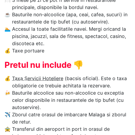
🍽
3 mese pe zi ce pot fi servite in restaurantele
principale, disponibile la bordul navei.
☕
Bauturile non-alcoolice (apa, ceai, cafea, sucuri) in
restaurantele de tip bufet (cu autoservire).
🏊‍
Accesul la toate facilitatile navei. Mergi oricand la
piscina, jacuzzi, sala de fitness, spectacol, casino,
discoteca etc.
💰
Taxe portuare
Pretul nu include
👎
💰
Taxa Servicii Hoteliere
(bacsis oficial). Este o taxa
obligatorie ce trebuie achitata la rezervare.
🍻
Bauturile alcoolice sau non-alcoolice cu exceptia
celor disponibile in restaurantele de tip bufet (cu
autoservire).
✈
Zborul catre orasul de imbarcare Malaga si zborul
de retur.
🚖
Transferul din aeroport in port in orasul de