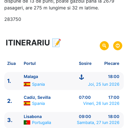
dispune de 13 de punti, poate gazdui pana la 2679
pasageri, are 275 m lungime si 32 m latime.
283750
ITINERARIU
📝
11 zile
vacanta de croaziera in
Marea Mediterana de Vest si Lisabona -
link oferta
25 Iun 2026
din Malaga,
Spania
Plecare pe
Ziua
Portul
Sosire
Plecare
05 Iul 2026
in Malaga,
Spania
Sosire pe
Malaga
18:00
1.
MSC Cruises
Spania
Joi, 25 Iun 2026
MSC Opera
★★★★
Cadiz, Sevilla
07:00
17:00
2.
Spania
Vineri, 26 Iun 2026
Lisabona
09:00
18:00
3.
Portugalia
Sambata, 27 Iun 2026