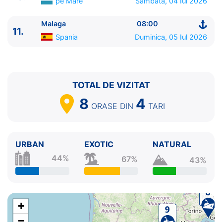
pe Mare
Sambata, 04 Iul 2026
Malaga
08:00
11.
Spania
Duminica, 05 Iul 2026
TOTAL DE VIZITAT
8
4
ORASE
DIN
TARI
URBAN
EXOTIC
NATURAL
44%
67%
43%
+
−