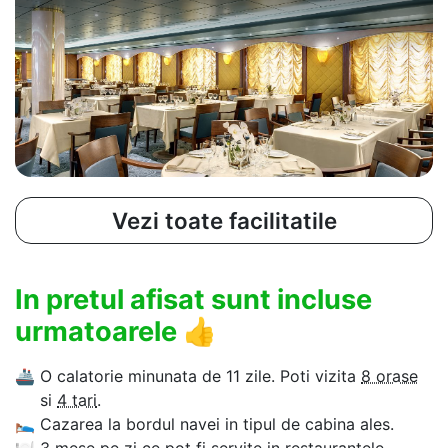
Vezi toate facilitatile
In pretul afisat sunt incluse
urmatoarele
👍
🚢
O calatorie minunata de 11 zile. Poti vizita
8 orase
si
4 tari
.
🛌
Cazarea la bordul navei in tipul de cabina ales.