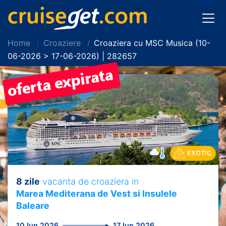
Home
Croaziere
Croaziera cu MSC Musica (10-
06-2026 > 17-06-2026) | 282657
EXOTIC
8 zile
vacanta de croaziera in
Marea Mediterana de Vest si Insulele
Baleare
10 Iun 2026
17 Iun 2026