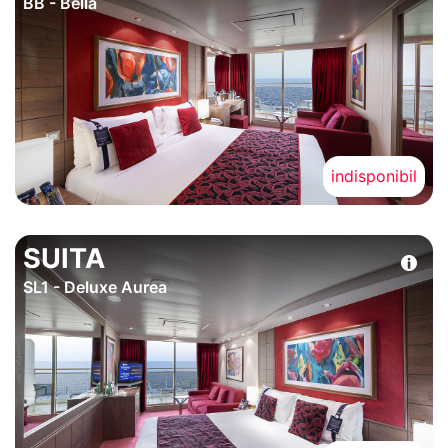
BB - Bella
indisponibil
SUITA
SL1 - Deluxe Aurea