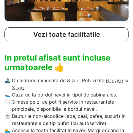
Vezi toate facilitatile
In pretul afisat sunt incluse
urmatoarele
👍
🚢
O calatorie minunata de 8 zile. Poti vizita
6 orase
si
3 tari
.
🛌
Cazarea la bordul navei in tipul de cabina ales.
🍽
3 mese pe zi ce pot fi servite in restaurantele
principale, disponibile la bordul navei.
☕
Bauturile non-alcoolice (apa, ceai, cafea, sucuri) in
restaurantele de tip bufet (cu autoservire).
🏊‍
Accesul la toate facilitatile navei. Mergi oricand la