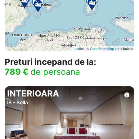
Leaflet
| ©
OpenStreetMap
contributors
Preturi incepand de la:
789 €
de persoana
INTERIOARA
IB - Bella