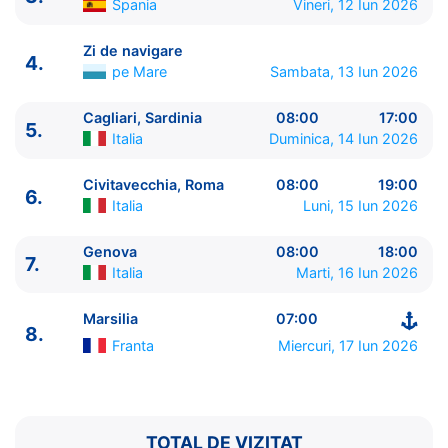
Spania
Vineri, 12 Iun 2026
Zi de navigare
4.
pe Mare
Sambata, 13 Iun 2026
Cagliari, Sardinia
08:00
17:00
5.
Italia
Duminica, 14 Iun 2026
ITINERARIU
Ziua | Portul | Sosire - Plecare
Civitavecchia, Roma
08:00
19:00
6.
----------------------------------------
Italia
Luni, 15 Iun 2026
1.
Marsilia
Franta
⚓ - 15:00
2.
Valencia
Spania
10:00 - 20:00
Genova
08:00
18:00
7.
Italia
Marti, 16 Iun 2026
3.
Ibiza
Spania
11:30 - 23:59
4.
Zi de navigare
pe Mare
0:00 - 0:00
Marsilia
07:00
5.
Cagliari, Sardinia
Italia
08:00 - 17:00
8.
6.
Civitavecchia, Roma
Italia
08:00 - 19:00
Franta
Miercuri, 17 Iun 2026
7.
Genova
Italia
08:00 - 18:00
8.
Marsilia
Franta
07:00 - ⚓
TOTAL DE VIZITAT