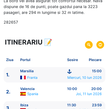
La bord vei avea asigurat tot confortul necesar. Nava
dispune de 16 de punti, poate gazdui pana la 3223
pasageri, are 294 m lungime si 32 m latime.
282657
ITINERARIU
📝
8 zile
vacanta de croaziera in
Marea Mediterana de Vest si Insulele Baleare -
link
oferta
Ziua
Portul
Sosire
Plecare
10 Iun 2026
din Marsilia,
Franta
Plecare pe
17 Iun 2026
in Marsilia,
Franta
Sosire pe
Marsilia
15:00
1.
Franta
Miercuri, 10 Iun 2026
MSC Cruises
MSC Musica
★★★★+
Valencia
10:00
20:00
2.
Spania
Joi, 11 Iun 2026
Ibiza
11:30
23:59
3.