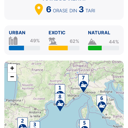
6
3
ORASE
DIN
TARI
URBAN
EXOTIC
NATURAL
49%
62%
44%
+
−