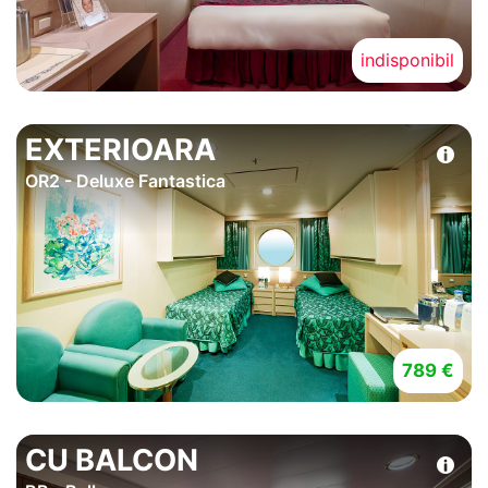
indisponibil
EXTERIOARA
OR2 - Deluxe Fantastica
789 €
CU BALCON