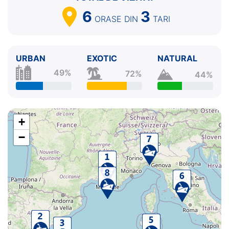
6
3
ORASE
DIN
TARI
URBAN
EXOTIC
NATURAL
49%
72%
44%
+
−