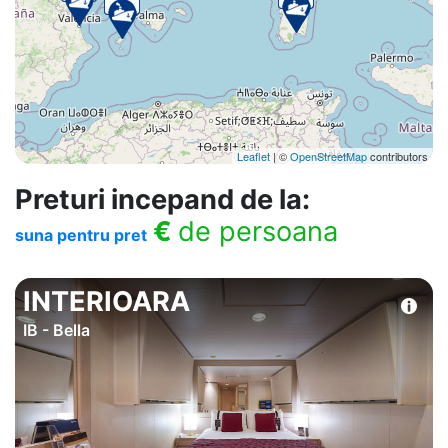
Leaflet
| ©
OpenStreetMap
contributors
Preturi incepand de la:
€
de persoana
suna pentru pret
INTERIOARA
IB - Bella