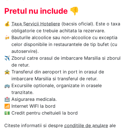
Pretul nu include
👎
💰
Taxa Servicii Hoteliere
(bacsis oficial). Este o taxa
obligatorie ce trebuie achitata la rezervare.
🍻
Bauturile alcoolice sau non-alcoolice cu exceptia
celor disponibile in restaurantele de tip bufet (cu
autoservire).
✈
Zborul catre orasul de imbarcare Marsilia si zborul
de retur.
🚖
Transferul din aeroport in port in orasul de
imbarcare Marsilia si transferul de retur.
🚌
Excursiile optionale, organizate in orasele
tranzitate.
🏥
Asigurarea medicala.
📶
Internet WIFI la bord
💵
Credit pentru cheltuieli la bord
Citeste informatii si despre
conditiile de anulare
ale