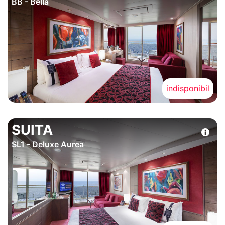
BB - Bella
indisponibil
SUITA
SL1 - Deluxe Aurea