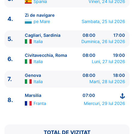
Spania
Vineri, 24 Iul 2026
Zi de navigare
4.
pe Mare
Sambata, 25 Iul 2026
Cagliari, Sardinia
08:00
17:00
5.
Italia
Duminica, 26 Iul 2026
ITINERARIU
Ziua | Portul | Sosire - Plecare
Civitavecchia, Roma
08:00
19:00
6.
----------------------------------------
Italia
Luni, 27 Iul 2026
1.
Marsilia
Franta
⚓ - 15:00
2.
Valencia
Spania
10:00 - 20:00
Genova
08:00
18:00
7.
Italia
Marti, 28 Iul 2026
3.
Ibiza
Spania
11:30 - 23:59
4.
Zi de navigare
pe Mare
0:00 - 0:00
Marsilia
07:00
5.
Cagliari, Sardinia
Italia
08:00 - 17:00
8.
6.
Civitavecchia, Roma
Italia
08:00 - 19:00
Franta
Miercuri, 29 Iul 2026
7.
Genova
Italia
08:00 - 18:00
8.
Marsilia
Franta
07:00 - ⚓
TOTAL DE VIZITAT