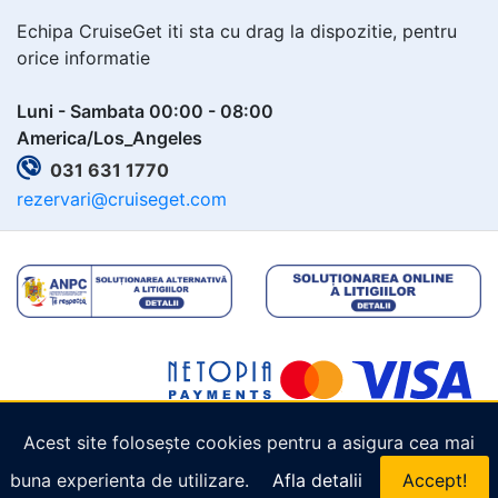
Echipa CruiseGet iti sta cu drag la dispozitie, pentru
orice informatie
Luni - Sambata 00:00 - 08:00
America/Los_Angeles
031 631 1770
rezervari@cruiseget.com
Acest site folosește cookies pentru a asigura cea mai
Copyright © 2026
Cruiseget.com
. Toate drepturile
buna experienta de utilizare.
Afla detalii
Accept!
rezervate.