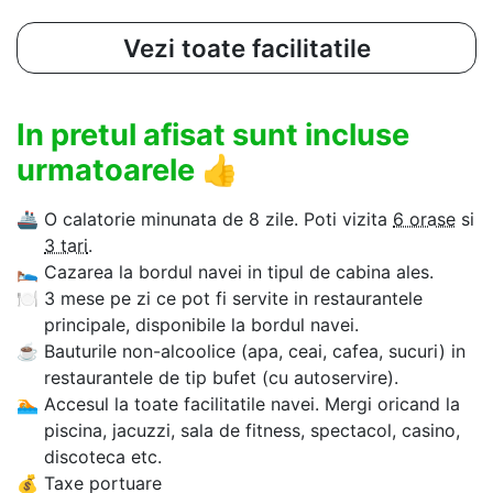
Vezi toate facilitatile
In pretul afisat sunt incluse
urmatoarele
👍
🚢
O calatorie minunata de 8 zile. Poti vizita
6 orase
si
3 tari
.
🛌
Cazarea la bordul navei in tipul de cabina ales.
🍽
3 mese pe zi ce pot fi servite in restaurantele
principale, disponibile la bordul navei.
☕
Bauturile non-alcoolice (apa, ceai, cafea, sucuri) in
restaurantele de tip bufet (cu autoservire).
🏊‍
Accesul la toate facilitatile navei. Mergi oricand la
piscina, jacuzzi, sala de fitness, spectacol, casino,
discoteca etc.
💰
Taxe portuare