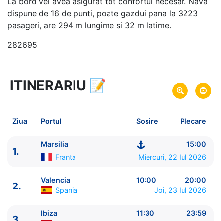
La bord vei avea asigurat tot confortul necesar. Nava
dispune de 16 de punti, poate gazdui pana la 3223
pasageri, are 294 m lungime si 32 m latime.
282695
ITINERARIU
📝
8 zile
vacanta de croaziera in
Marea Mediterana de Vest si Insulele Baleare -
link
oferta
Ziua
Portul
Sosire
Plecare
22 Iul 2026
din Marsilia,
Franta
Plecare pe
29 Iul 2026
in Marsilia,
Franta
Sosire pe
Marsilia
15:00
1.
Franta
Miercuri, 22 Iul 2026
MSC Cruises
MSC Musica
★★★★+
Valencia
10:00
20:00
2.
Spania
Joi, 23 Iul 2026
Ibiza
11:30
23:59
3.