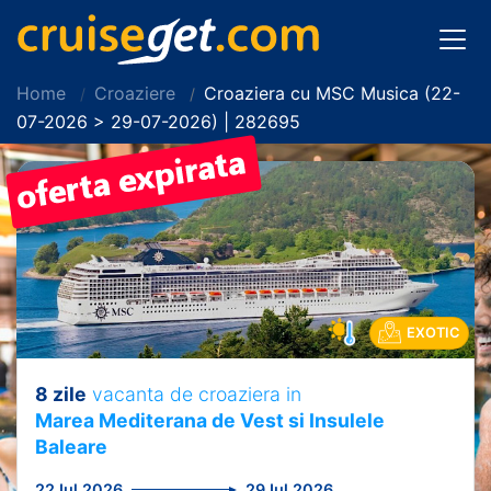
Home
Croaziere
Croaziera cu MSC Musica (22-
07-2026 > 29-07-2026) | 282695
EXOTIC
8 zile
vacanta de croaziera in
Marea Mediterana de Vest si Insulele
Baleare
22 Iul 2026
29 Iul 2026