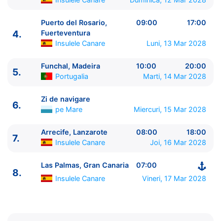
Puerto del Rosario,
09:00
17:00
4.
Fuerteventura
Insulele Canare
Luni, 13 Mar 2028
Funchal, Madeira
10:00
20:00
5.
Portugalia
Marti, 14 Mar 2028
ITINERARIU
Ziua | Portul | Sosire - Plecare
Zi de navigare
6.
----------------------------------------
pe Mare
Miercuri, 15 Mar 2028
1.
Las Palmas, Gran Canaria
Insulele Canare
⚓ -
Arrecife, Lanzarote
08:00
18:00
19:00
7.
Insulele Canare
Joi, 16 Mar 2028
2.
Santa Cruz de la Palma
Insulele Canare
08:00 -
18:00
Las Palmas, Gran Canaria
07:00
3.
Santa Cruz de Tenerife
Insulele Canare
07:00 -
8.
Insulele Canare
Vineri, 17 Mar 2028
23:00
4.
Puerto del Rosario, Fuerteventura
Insulele
Canare
09:00 - 17:00
5.
Funchal, Madeira
Portugalia
10:00 - 20:00