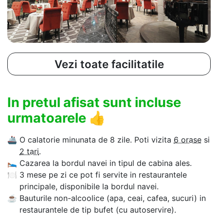
Vezi toate facilitatile
In pretul afisat sunt incluse
urmatoarele
👍
🚢
O calatorie minunata de 8 zile. Poti vizita
6 orase
si
2 tari
.
🛌
Cazarea la bordul navei in tipul de cabina ales.
🍽
3 mese pe zi ce pot fi servite in restaurantele
principale, disponibile la bordul navei.
☕
Bauturile non-alcoolice (apa, ceai, cafea, sucuri) in
restaurantele de tip bufet (cu autoservire).