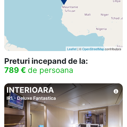
Leaflet
| ©
OpenStreetMap
contributors
Preturi incepand de la:
789 €
de persoana
INTERIOARA
IR1 - Deluxe Fantastica