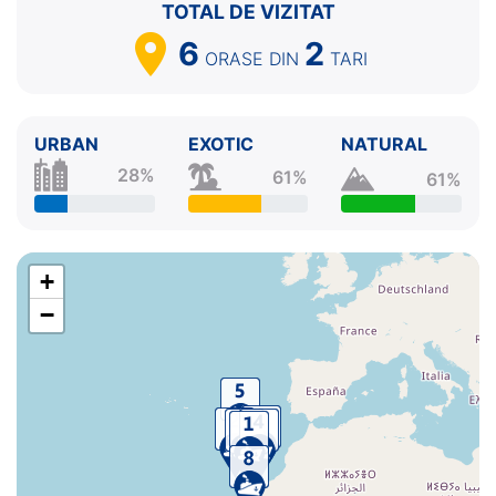
TOTAL DE VIZITAT
6.
Zi de navigare
pe Mare
0:00 - 0:00
7.
Arrecife, Lanzarote
Insulele Canare
08:00 - 18:00
6
2
ORASE
DIN
TARI
8.
Las Palmas, Gran Canaria
Insulele Canare
07:00 -
⚓
URBAN
EXOTIC
NATURAL
28%
61%
61%
+
−