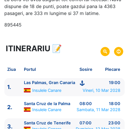
dispune de 18 de punti, poate gazdui pana la 4363
pasageri, are 333 m lungime si 37 m latime.
895445
ITINERARIU
📝
8 zile
vacanta de croaziera in
Insulele Canare si Madeira -
link oferta
10 Mar 2028
din Las Palmas, Gran
Plecare pe
Ziua
Portul
Sosire
Plecare
Canaria,
Insulele Canare
17 Mar 2028
in Las Palmas, Gran Canaria,
Sosire pe
Las Palmas, Gran Canaria
19:00
1.
Insulele Canare
Insulele Canare
Vineri, 10 Mar 2028
MSC Cruises
Santa Cruz de la Palma
08:00
18:00
2.
MSC Fantasia
★★★★+
Insulele Canare
Sambata, 11 Mar 2028
Santa Cruz de Tenerife
07:00
23:00
3.
Insulele Canare
Duminica, 12 Mar 2028