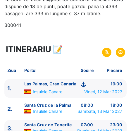
dispune de 18 de punti, poate gazdui pana la 4363
pasageri, are 333 m lungime si 37 m latime.
300041
ITINERARIU
📝
8 zile
vacanta de croaziera in
Insulele Canare si Madeira -
link oferta
12 Mar 2027
din Las Palmas, Gran
Plecare pe
Ziua
Portul
Sosire
Plecare
Canaria,
Insulele Canare
19 Mar 2027
in Las Palmas, Gran Canaria,
Sosire pe
Las Palmas, Gran Canaria
19:00
1.
Insulele Canare
Insulele Canare
Vineri, 12 Mar 2027
MSC Cruises
Santa Cruz de la Palma
08:00
18:00
2.
MSC Fantasia
★★★★+
Insulele Canare
Sambata, 13 Mar 2027
Santa Cruz de Tenerife
07:00
23:00
3.
Insulele Canare
Duminica, 14 Mar 2027