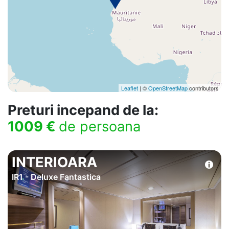
Leaflet
| ©
OpenStreetMap
contributors
Preturi incepand de la:
1009 €
de persoana
INTERIOARA
IR1 - Deluxe Fantastica