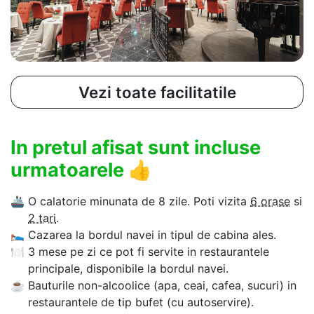
Vezi toate facilitatile
In pretul afisat sunt incluse
urmatoarele
👍
🚢
O calatorie minunata de 8 zile. Poti vizita
6 orase
si
2 tari
.
🛌
Cazarea la bordul navei in tipul de cabina ales.
🍽
3 mese pe zi ce pot fi servite in restaurantele
principale, disponibile la bordul navei.
☕
Bauturile non-alcoolice (apa, ceai, cafea, sucuri) in
restaurantele de tip bufet (cu autoservire).