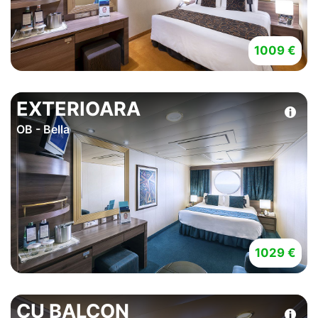
1009 €
EXTERIOARA
OB - Bella
1029 €
CU BALCON