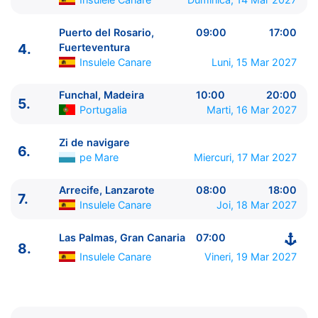
Puerto del Rosario,
09:00
17:00
4.
Fuerteventura
Insulele Canare
Luni, 15 Mar 2027
Funchal, Madeira
10:00
20:00
5.
Portugalia
Marti, 16 Mar 2027
ITINERARIU
Ziua | Portul | Sosire - Plecare
Zi de navigare
6.
----------------------------------------
pe Mare
Miercuri, 17 Mar 2027
1.
Las Palmas, Gran Canaria
Insulele Canare
⚓ -
Arrecife, Lanzarote
08:00
18:00
19:00
7.
Insulele Canare
Joi, 18 Mar 2027
2.
Santa Cruz de la Palma
Insulele Canare
08:00 -
18:00
Las Palmas, Gran Canaria
07:00
3.
Santa Cruz de Tenerife
Insulele Canare
07:00 -
8.
Insulele Canare
Vineri, 19 Mar 2027
23:00
4.
Puerto del Rosario, Fuerteventura
Insulele
Canare
09:00 - 17:00
5.
Funchal, Madeira
Portugalia
10:00 - 20:00