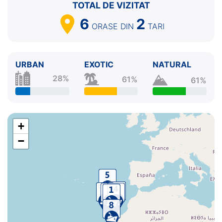
TOTAL DE VIZITAT
6.
Zi de navigare
pe Mare
0:00 - 0:00
7.
Arrecife, Lanzarote
Insulele Canare
08:00 - 18:00
6
2
ORASE
DIN
TARI
8.
Las Palmas, Gran Canaria
Insulele Canare
07:00 -
⚓
URBAN
EXOTIC
NATURAL
28%
61%
61%
+
−