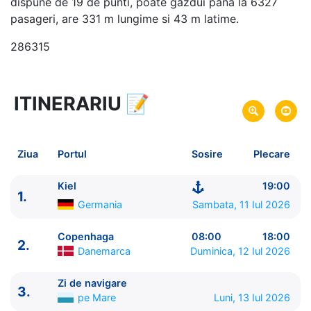
dispune de 19 de punti, poate gazdui pana la 6327
pasageri, are 331 m lungime si 43 m latime.
286315
ITINERARIU
📝
8 zile
vacanta de croaziera in
Fiordurile Norvegiene -
link oferta
11 Iul 2026
din Kiel,
Germania
Plecare pe
Ziua
Portul
Sosire
Plecare
18 Iul 2026
in Kiel,
Germania
Sosire pe
Kiel
19:00
1.
MSC Cruises
Germania
Sambata, 11 Iul 2026
MSC Euribia
★★★★★
Copenhaga
08:00
18:00
2.
Danemarca
Duminica, 12 Iul 2026
Zi de navigare
3.
pe Mare
Luni, 13 Iul 2026