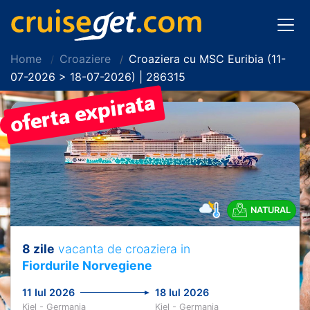
Home
Croaziere
Croaziera cu MSC Euribia (11-
07-2026 > 18-07-2026) | 286315
PRET REDUS!
NATURAL
8 zile
vacanta de croaziera in
Fiordurile Norvegiene
11 Iul 2026
18 Iul 2026
Kiel - Germania
Kiel - Germania