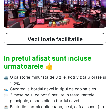
Vezi toate facilitatile
In pretul afisat sunt incluse
urmatoarele
👍
🚢
O calatorie minunata de 8 zile. Poti vizita
6 orase
si
3 tari
.
🛌
Cazarea la bordul navei in tipul de cabina ales.
🍽
3 mese pe zi ce pot fi servite in restaurantele
principale, disponibile la bordul navei.
☕
Bauturile non-alcoolice (apa, ceai, cafea, sucuri) in