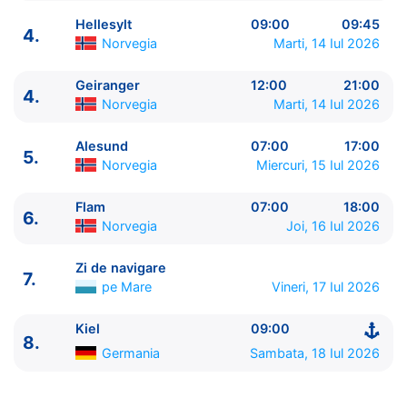
Hellesylt
09:00
09:45
4.
Norvegia
Marti, 14 Iul 2026
Geiranger
12:00
21:00
4.
ITINERARIU
Norvegia
Marti, 14 Iul 2026
Ziua | Portul | Sosire - Plecare
----------------------------------------
Alesund
07:00
17:00
5.
1.
Kiel
Germania
⚓ - 19:00
Norvegia
Miercuri, 15 Iul 2026
2.
Copenhaga
Danemarca
08:00 - 18:00
3.
Zi de navigare
pe Mare
0:00 - 0:00
Flam
07:00
18:00
6.
Norvegia
Joi, 16 Iul 2026
4.
Hellesylt
Norvegia
09:00 - 09:45
4.
Geiranger
Norvegia
12:00 - 21:00
Zi de navigare
5.
Alesund
Norvegia
07:00 - 17:00
7.
pe Mare
Vineri, 17 Iul 2026
6.
Flam
Norvegia
07:00 - 18:00
7.
Zi de navigare
pe Mare
0:00 - 0:00
Kiel
09:00
8.
Kiel
Germania
09:00 - ⚓
8.
Germania
Sambata, 18 Iul 2026