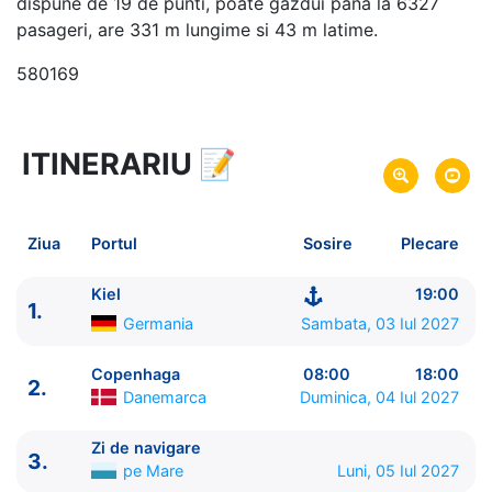
dispune de 19 de punti, poate gazdui pana la 6327
pasageri, are 331 m lungime si 43 m latime.
580169
ITINERARIU
📝
8 zile
vacanta de croaziera in
Fiordurile Norvegiene -
link oferta
03 Iul 2027
din Kiel,
Germania
Plecare pe
Ziua
Portul
Sosire
Plecare
10 Iul 2027
in Kiel,
Germania
Sosire pe
Kiel
19:00
1.
MSC Cruises
Germania
Sambata, 03 Iul 2027
MSC Euribia
★★★★★
Copenhaga
08:00
18:00
2.
Danemarca
Duminica, 04 Iul 2027
Zi de navigare
3.
pe Mare
Luni, 05 Iul 2027