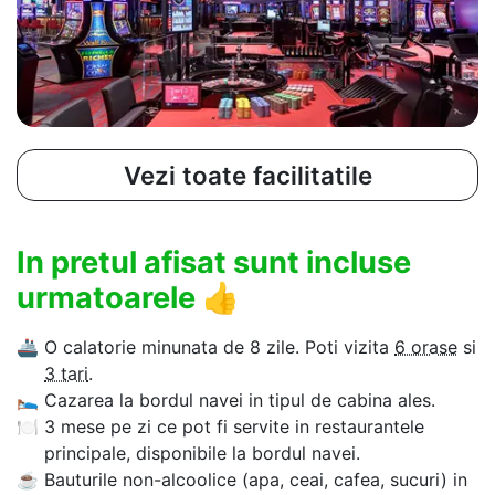
Vezi toate facilitatile
In pretul afisat sunt incluse
urmatoarele
👍
🚢
O calatorie minunata de 8 zile. Poti vizita
6 orase
si
3 tari
.
🛌
Cazarea la bordul navei in tipul de cabina ales.
🍽
3 mese pe zi ce pot fi servite in restaurantele
principale, disponibile la bordul navei.
☕
Bauturile non-alcoolice (apa, ceai, cafea, sucuri) in