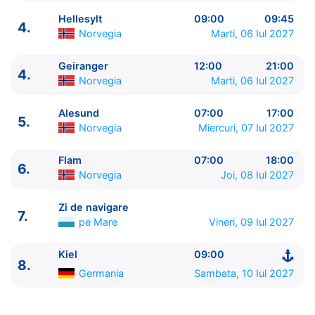
Hellesylt
09:00
09:45
4.
Norvegia
Marti, 06 Iul 2027
Geiranger
12:00
21:00
4.
ITINERARIU
Norvegia
Marti, 06 Iul 2027
Ziua | Portul | Sosire - Plecare
----------------------------------------
Alesund
07:00
17:00
5.
1.
Kiel
Germania
⚓ - 19:00
Norvegia
Miercuri, 07 Iul 2027
2.
Copenhaga
Danemarca
08:00 - 18:00
3.
Zi de navigare
pe Mare
0:00 - 0:00
Flam
07:00
18:00
6.
Norvegia
Joi, 08 Iul 2027
4.
Hellesylt
Norvegia
09:00 - 09:45
4.
Geiranger
Norvegia
12:00 - 21:00
Zi de navigare
5.
Alesund
Norvegia
07:00 - 17:00
7.
pe Mare
Vineri, 09 Iul 2027
6.
Flam
Norvegia
07:00 - 18:00
7.
Zi de navigare
pe Mare
0:00 - 0:00
Kiel
09:00
8.
Kiel
Germania
09:00 - ⚓
8.
Germania
Sambata, 10 Iul 2027