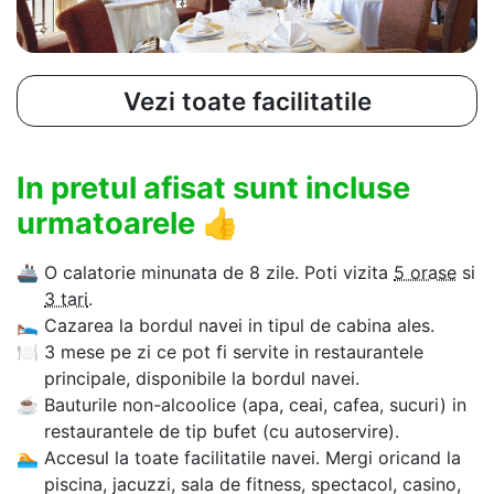
Vezi toate facilitatile
In pretul afisat sunt incluse
urmatoarele
👍
🚢
O calatorie minunata de 8 zile. Poti vizita
5 orase
si
3 tari
.
🛌
Cazarea la bordul navei in tipul de cabina ales.
🍽
3 mese pe zi ce pot fi servite in restaurantele
principale, disponibile la bordul navei.
☕
Bauturile non-alcoolice (apa, ceai, cafea, sucuri) in
restaurantele de tip bufet (cu autoservire).
🏊‍
Accesul la toate facilitatile navei. Mergi oricand la
piscina, jacuzzi, sala de fitness, spectacol, casino,