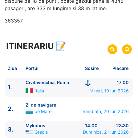
dispune de 18 de punti, poate gazdui pana la 4345
pasageri, are 333 m lungime si 38 m latime.
363357
ITINERARIU
📝
8 zile
vacanta de croaziera in
Marea Mediterana de Est si Turcia -
link oferta
19 Iun 2026
din Civitavecchia, Roma,
Plecare pe
Ziua
Portul
Sosire
Plecare
Italia
26 Iun 2026
in Civitavecchia, Roma,
Italia
Sosire pe
Civitavecchia, Roma
17:00
1.
Italia
Vineri, 19 Iun 2026
MSC Cruises
MSC Divina
★★★★+
Zi de navigare
2.
pe Mare
Sambata, 20 Iun 2026
Mykonos
14:00
23:30
3.
Grecia
Duminica, 21 Iun 2026