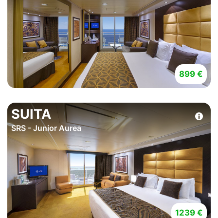
899 €
SUITA
SRS - Junior Aurea
1239 €