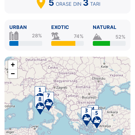
5
3
ORASE
DIN
TARI
URBAN
EXOTIC
NATURAL
28%
74%
52%
+
−