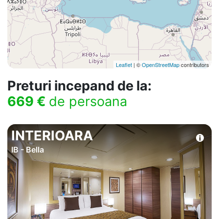
Leaflet
| ©
OpenStreetMap
contributors
Preturi incepand de la:
669 €
de persoana
INTERIOARA
IB - Bella