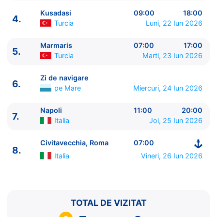
Kusadasi
09:00
18:00
4.
Turcia
Luni, 22 Iun 2026
Marmaris
07:00
17:00
5.
Turcia
Marti, 23 Iun 2026
ITINERARIU
Ziua | Portul | Sosire - Plecare
Zi de navigare
6.
----------------------------------------
pe Mare
Miercuri, 24 Iun 2026
1.
Civitavecchia, Roma
Italia
⚓ - 17:00
2.
Zi de navigare
pe Mare
0:00 - 0:00
Napoli
11:00
20:00
7.
Italia
Joi, 25 Iun 2026
3.
Mykonos
Grecia
14:00 - 23:30
4.
Kusadasi
Turcia
09:00 - 18:00
Civitavecchia, Roma
07:00
5.
Marmaris
Turcia
07:00 - 17:00
8.
6.
Zi de navigare
pe Mare
0:00 - 0:00
Italia
Vineri, 26 Iun 2026
7.
Napoli
Italia
11:00 - 20:00
8.
Civitavecchia, Roma
Italia
07:00 - ⚓
TOTAL DE VIZITAT