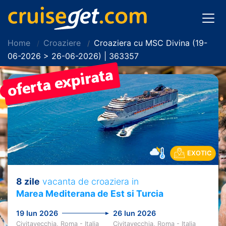
Home
Croaziere
Croaziera cu MSC Divina (19-
06-2026 > 26-06-2026) | 363357
PRET REDUS!
EXOTIC
8 zile
vacanta de croaziera in
Marea Mediterana de Est si Turcia
19 Iun 2026
26 Iun 2026
Civitavecchia, Roma - Italia
Civitavecchia, Roma - Italia