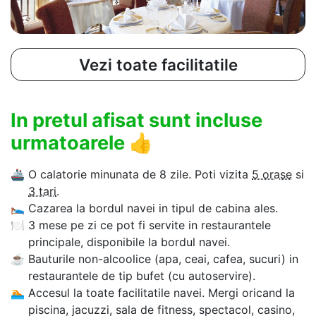
Vezi toate facilitatile
In pretul afisat sunt incluse
urmatoarele
👍
🚢
O calatorie minunata de 8 zile. Poti vizita
5 orase
si
3 tari
.
🛌
Cazarea la bordul navei in tipul de cabina ales.
🍽
3 mese pe zi ce pot fi servite in restaurantele
principale, disponibile la bordul navei.
☕
Bauturile non-alcoolice (apa, ceai, cafea, sucuri) in
restaurantele de tip bufet (cu autoservire).
🏊‍
Accesul la toate facilitatile navei. Mergi oricand la
piscina, jacuzzi, sala de fitness, spectacol, casino,