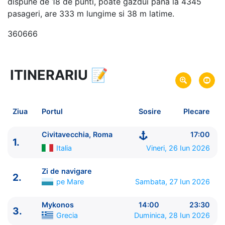
dispune de 18 de punti, poate gazdui pana la 4345
pasageri, are 333 m lungime si 38 m latime.
360666
ITINERARIU
📝
8 zile
vacanta de croaziera in
Marea Mediterana de Est si Turcia -
link oferta
26 Iun 2026
din Civitavecchia, Roma,
Plecare pe
Ziua
Portul
Sosire
Plecare
Italia
03 Iul 2026
in Civitavecchia, Roma,
Italia
Sosire pe
Civitavecchia, Roma
17:00
1.
Italia
Vineri, 26 Iun 2026
MSC Cruises
MSC Divina
★★★★+
Zi de navigare
2.
pe Mare
Sambata, 27 Iun 2026
Mykonos
14:00
23:30
3.
Grecia
Duminica, 28 Iun 2026