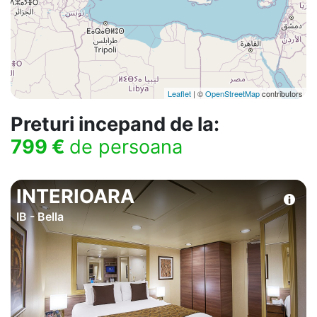
Leaflet
| ©
OpenStreetMap
contributors
Preturi incepand de la:
799 €
de persoana
INTERIOARA
IB - Bella