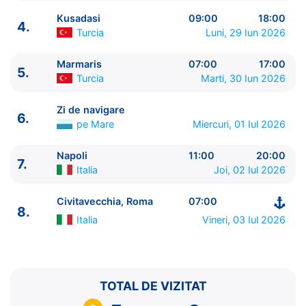
Kusadasi
09:00
18:00
4.
Turcia
Luni, 29 Iun 2026
Marmaris
07:00
17:00
5.
Turcia
Marti, 30 Iun 2026
ITINERARIU
Ziua | Portul | Sosire - Plecare
Zi de navigare
6.
----------------------------------------
pe Mare
Miercuri, 01 Iul 2026
1.
Civitavecchia, Roma
Italia
⚓ - 17:00
2.
Zi de navigare
pe Mare
0:00 - 0:00
Napoli
11:00
20:00
7.
Italia
Joi, 02 Iul 2026
3.
Mykonos
Grecia
14:00 - 23:30
4.
Kusadasi
Turcia
09:00 - 18:00
Civitavecchia, Roma
07:00
5.
Marmaris
Turcia
07:00 - 17:00
8.
6.
Zi de navigare
pe Mare
0:00 - 0:00
Italia
Vineri, 03 Iul 2026
7.
Napoli
Italia
11:00 - 20:00
8.
Civitavecchia, Roma
Italia
07:00 - ⚓
TOTAL DE VIZITAT