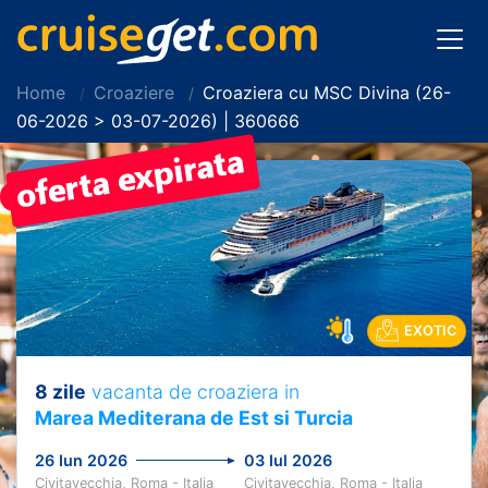
Home
Croaziere
Croaziera cu MSC Divina (26-
06-2026 > 03-07-2026) | 360666
PRET REDUS!
EXOTIC
8 zile
vacanta de croaziera in
Marea Mediterana de Est si Turcia
26 Iun 2026
03 Iul 2026
Civitavecchia, Roma - Italia
Civitavecchia, Roma - Italia