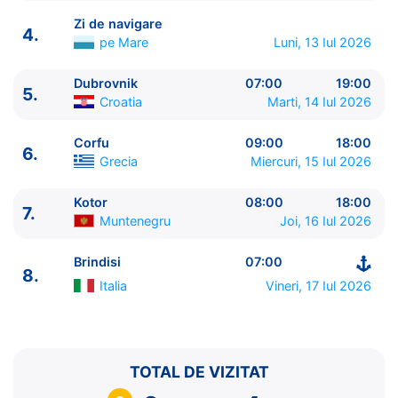
Zi de navigare
4.
pe Mare
Luni, 13 Iul 2026
Dubrovnik
07:00
19:00
5.
ITINERARIU
Croatia
Marti, 14 Iul 2026
Ziua | Portul | Sosire - Plecare
----------------------------------------
Corfu
09:00
18:00
6.
1.
Brindisi
Italia
⚓ - 18:00
Grecia
Miercuri, 15 Iul 2026
2.
Split
Croatia
08:00 - 17:00
3.
Venetia
Italia
08:00 - 19:00
Kotor
08:00
18:00
7.
Muntenegru
Joi, 16 Iul 2026
4.
Zi de navigare
pe Mare
0:00 - 0:00
5.
Dubrovnik
Croatia
07:00 - 19:00
Brindisi
07:00
6.
Corfu
Grecia
09:00 - 18:00
8.
7.
Kotor
Muntenegru
08:00 - 18:00
Italia
Vineri, 17 Iul 2026
8.
Brindisi
Italia
07:00 - ⚓
TOTAL DE VIZITAT