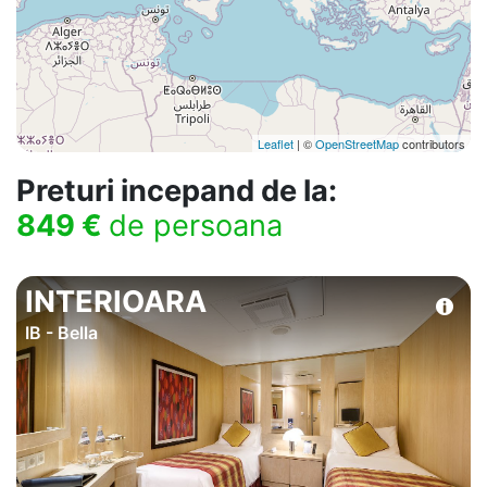
Leaflet
| ©
OpenStreetMap
contributors
Preturi incepand de la:
849 €
de persoana
INTERIOARA
IB - Bella