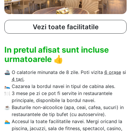
Vezi toate facilitatile
In pretul afisat sunt incluse
urmatoarele
👍
🚢
O calatorie minunata de 8 zile. Poti vizita
6 orase
si
4 tari
.
🛌
Cazarea la bordul navei in tipul de cabina ales.
🍽
3 mese pe zi ce pot fi servite in restaurantele
principale, disponibile la bordul navei.
☕
Bauturile non-alcoolice (apa, ceai, cafea, sucuri) in
restaurantele de tip bufet (cu autoservire).
🏊‍
Accesul la toate facilitatile navei. Mergi oricand la
piscina, jacuzzi, sala de fitness, spectacol, casino,