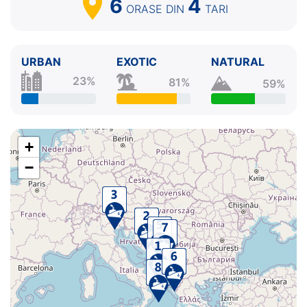
6
4
ORASE
DIN
TARI
URBAN
EXOTIC
NATURAL
23%
81%
59%
+
−