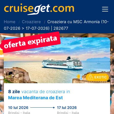
Home
Croaziere
Croaziera cu MSC Armonia (10-
07-2026 > 17-07-2026) | 282677
PRET REDUS!
EXOTIC
8 zile
vacanta de croaziera in
Marea Mediterana de Est
10 Iul 2026
17 Iul 2026
Brindisi - Italia
Brindisi - Italia