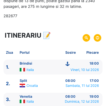
dispune de 13 de punti, poate gazdui pana la 2340
pasageri, are 275 m lungime si 32 m latime.
282677
ITINERARIU
📝
8 zile
vacanta de croaziera in
Marea Mediterana de Est -
link oferta
10 Iul 2026
din Brindisi,
Italia
Plecare pe
Ziua
Portul
Sosire
Plecare
17 Iul 2026
in Brindisi,
Italia
Sosire pe
Brindisi
18:00
1.
MSC Cruises
Italia
Vineri, 10 Iul 2026
MSC Armonia
★★★★
Split
08:00
17:00
2.
Croatia
Sambata, 11 Iul 2026
Venetia
08:00
19:00
3.
Italia
Duminica, 12 Iul 2026