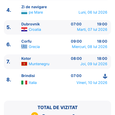
Zi de navigare
4.
pe Mare
Luni, 06 Iul 2026
Dubrovnik
07:00
19:00
5.
ITINERARIU
Croatia
Marti, 07 Iul 2026
Ziua | Portul | Sosire - Plecare
----------------------------------------
Corfu
09:00
18:00
6.
1.
Brindisi
Italia
⚓ - 18:00
Grecia
Miercuri, 08 Iul 2026
2.
Split
Croatia
08:00 - 17:00
3.
Venetia
Italia
08:00 - 19:00
Kotor
08:00
18:00
7.
Muntenegru
Joi, 09 Iul 2026
4.
Zi de navigare
pe Mare
0:00 - 0:00
5.
Dubrovnik
Croatia
07:00 - 19:00
Brindisi
07:00
6.
Corfu
Grecia
09:00 - 18:00
8.
7.
Kotor
Muntenegru
08:00 - 18:00
Italia
Vineri, 10 Iul 2026
8.
Brindisi
Italia
07:00 - ⚓
TOTAL DE VIZITAT