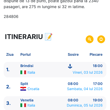
dispune de 13 de punti, poate gazdui pana la 2340
pasageri, are 275 m lungime si 32 m latime.
284806
ITINERARIU
📝
8 zile
vacanta de croaziera in
Marea Mediterana de Est -
link oferta
03 Iul 2026
din Brindisi,
Italia
Plecare pe
Ziua
Portul
Sosire
Plecare
10 Iul 2026
in Brindisi,
Italia
Sosire pe
Brindisi
18:00
1.
MSC Cruises
Italia
Vineri, 03 Iul 2026
MSC Armonia
★★★★
Split
08:00
17:00
2.
Croatia
Sambata, 04 Iul 2026
Venetia
08:00
19:00
3.
Italia
Duminica, 05 Iul 2026