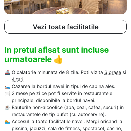
Vezi toate facilitatile
In pretul afisat sunt incluse
urmatoarele
👍
🚢
O calatorie minunata de 8 zile. Poti vizita
6 orase
si
4 tari
.
🛌
Cazarea la bordul navei in tipul de cabina ales.
🍽
3 mese pe zi ce pot fi servite in restaurantele
principale, disponibile la bordul navei.
☕
Bauturile non-alcoolice (apa, ceai, cafea, sucuri) in
restaurantele de tip bufet (cu autoservire).
🏊‍
Accesul la toate facilitatile navei. Mergi oricand la
piscina, jacuzzi, sala de fitness, spectacol, casino,