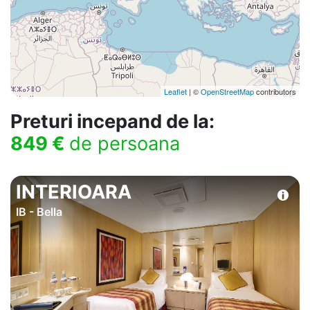
Leaflet
| ©
OpenStreetMap
contributors
Preturi incepand de la:
849 €
de persoana
INTERIOARA
IB - Bella