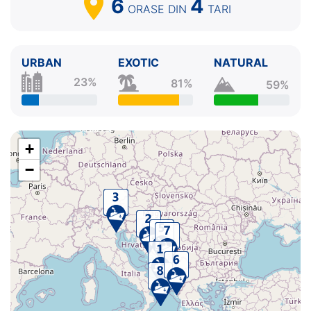
6
4
ORASE
DIN
TARI
URBAN
EXOTIC
NATURAL
23%
81%
59%
+
−