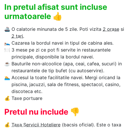
In pretul afisat sunt incluse
urmatoarele
👍
🚢
O calatorie minunata de 5 zile. Poti vizita
2 orase
si
2 tari
.
🛌
Cazarea la bordul navei in tipul de cabina ales.
🍽
3 mese pe zi ce pot fi servite in restaurantele
principale, disponibile la bordul navei.
☕
Bauturile non-alcoolice (apa, ceai, cafea, sucuri) in
restaurantele de tip bufet (cu autoservire).
🏊‍
Accesul la toate facilitatile navei. Mergi oricand la
piscina, jacuzzi, sala de fitness, spectacol, casino,
discoteca etc.
💰
Taxe portuare
Pretul nu include
👎
💰
Taxa Servicii Hoteliere
(bacsis oficial). Este o taxa