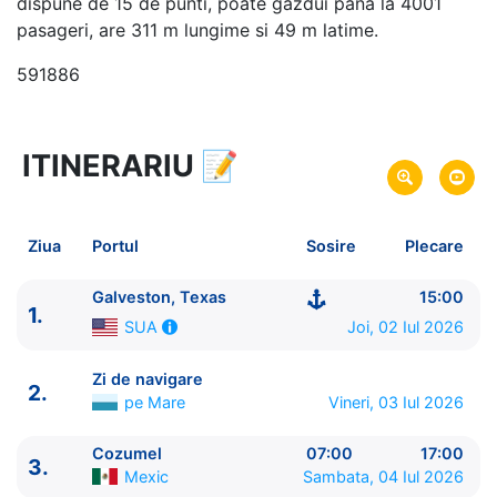
dispune de 15 de punti, poate gazdui pana la 4001
pasageri, are 311 m lungime si 49 m latime.
591886
ITINERARIU
📝
5 zile
vacanta de croaziera in
Caraibe de Vest -
link oferta
02 Iul 2026
din Galveston, Texas,
SUA
Plecare pe
Ziua
Portul
Sosire
Plecare
06 Iul 2026
in Galveston, Texas,
SUA
Sosire pe
Galveston, Texas
15:00
1.
Royal Caribbean International
Joi, 02 Iul 2026
SUA
Mariner of the Seas
★★★★+
Zi de navigare
2.
pe Mare
Vineri, 03 Iul 2026
Cozumel
07:00
17:00
3.
Mexic
Sambata, 04 Iul 2026