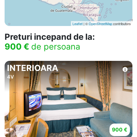
Leaflet
| ©
OpenStreetMap
contributors
Preturi incepand de la:
900 €
de persoana
INTERIOARA
4V
900 €