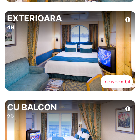
EXTERIOARA
4N
indisponibil
CU BALCON
2D