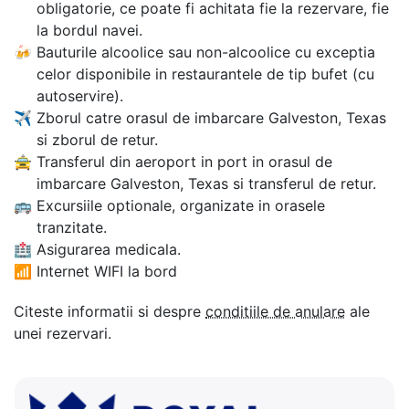
obligatorie, ce poate fi achitata fie la rezervare, fie
la bordul navei.
🍻
Bauturile alcoolice sau non-alcoolice cu exceptia
celor disponibile in restaurantele de tip bufet (cu
autoservire).
✈
Zborul catre orasul de imbarcare Galveston, Texas
si zborul de retur.
🚖
Transferul din aeroport in port in orasul de
imbarcare Galveston, Texas si transferul de retur.
🚌
Excursiile optionale, organizate in orasele
tranzitate.
🏥
Asigurarea medicala.
📶
Internet WIFI la bord
Citeste informatii si despre
conditiile de anulare
ale
unei rezervari.