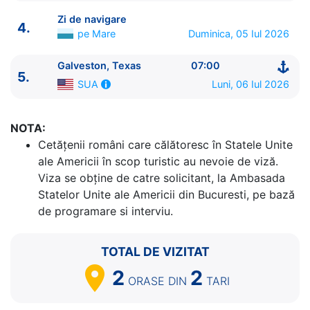
Zi de navigare
4.
pe Mare
Duminica, 05 Iul 2026
Galveston, Texas
07:00
ITINERARIU
5.
Luni, 06 Iul 2026
SUA
Ziua | Portul | Sosire - Plecare
----------------------------------------
1.
Galveston, Texas
SUA
⚓ - 15:00
NOTA:
2.
Zi de navigare
pe Mare
0:00 - 0:00
Cetăţenii români care călătoresc în Statele Unite
3.
Cozumel
Mexic
07:00 - 17:00
ale Americii în scop turistic au nevoie de viză.
4.
Zi de navigare
pe Mare
0:00 - 0:00
Viza se obține de catre solicitant, la Ambasada
5.
Galveston, Texas
SUA
07:00 - ⚓
Statelor Unite ale Americii din Bucuresti, pe bază
de programare si interviu.
TOTAL DE VIZITAT
2
2
ORASE
DIN
TARI