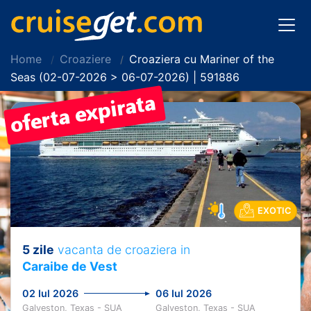
Home
Croaziere
Croaziera cu Mariner of the
Seas (02-07-2026 > 06-07-2026) | 591886
EXOTIC
5 zile
vacanta de croaziera in
Caraibe de Vest
02 Iul 2026
06 Iul 2026
Galveston, Texas - SUA
Galveston, Texas - SUA