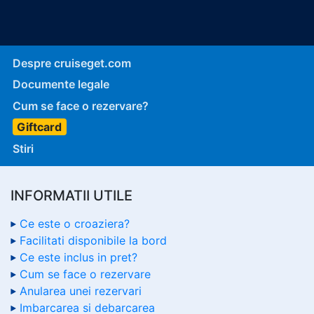
Despre cruiseget.com
Documente legale
Cum se face o rezervare?
Giftcard
Stiri
INFORMATII UTILE
Ce este o croaziera?
Facilitati disponibile la bord
Ce este inclus in pret?
Cum se face o rezervare
Anularea unei rezervari
Imbarcarea si debarcarea