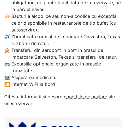
obligatorie, ce poate fi achitata fie la rezervare, fie
la bordul navei.
🍻
Bauturile alcoolice sau non-alcoolice cu exceptia
celor disponibile in restaurantele de tip bufet (cu
autoservire).
✈
Zborul catre orasul de imbarcare Galveston, Texas
si zborul de retur.
🚖
Transferul din aeroport in port in orasul de
imbarcare Galveston, Texas si transferul de retur.
🚌
Excursiile optionale, organizate in orasele
tranzitate.
🏥
Asigurarea medicala.
📶
Internet WIFI la bord
Citeste informatii si despre
conditiile de anulare
ale
unei rezervari.