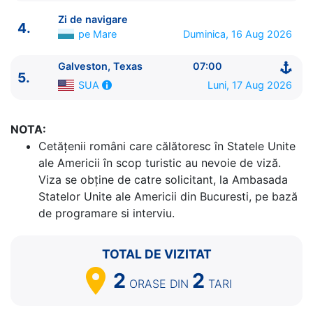
Zi de navigare
4.
pe Mare
Duminica, 16 Aug 2026
Galveston, Texas
07:00
ITINERARIU
5.
Luni, 17 Aug 2026
SUA
Ziua | Portul | Sosire - Plecare
----------------------------------------
1.
Galveston, Texas
SUA
⚓ - 15:00
NOTA:
2.
Zi de navigare
pe Mare
0:00 - 0:00
Cetăţenii români care călătoresc în Statele Unite
3.
Cozumel
Mexic
07:00 - 17:00
ale Americii în scop turistic au nevoie de viză.
4.
Zi de navigare
pe Mare
0:00 - 0:00
Viza se obține de catre solicitant, la Ambasada
5.
Galveston, Texas
SUA
07:00 - ⚓
Statelor Unite ale Americii din Bucuresti, pe bază
de programare si interviu.
TOTAL DE VIZITAT
2
2
ORASE
DIN
TARI