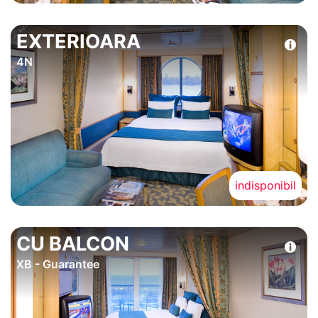
EXTERIOARA
4N
indisponibil
CU BALCON
XB - Guarantee