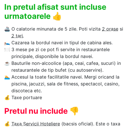
In pretul afisat sunt incluse
urmatoarele
👍
🚢
O calatorie minunata de 5 zile. Poti vizita
2 orase
si
2 tari
.
🛌
Cazarea la bordul navei in tipul de cabina ales.
🍽
3 mese pe zi ce pot fi servite in restaurantele
principale, disponibile la bordul navei.
☕
Bauturile non-alcoolice (apa, ceai, cafea, sucuri) in
restaurantele de tip bufet (cu autoservire).
🏊‍
Accesul la toate facilitatile navei. Mergi oricand la
piscina, jacuzzi, sala de fitness, spectacol, casino,
discoteca etc.
💰
Taxe portuare
Pretul nu include
👎
💰
Taxa Servicii Hoteliere
(bacsis oficial). Este o taxa