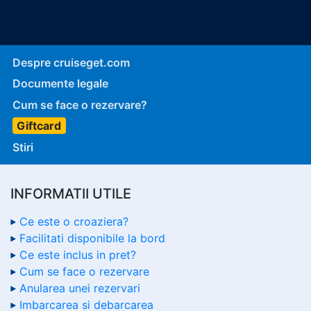
Despre cruiseget.com
Documente legale
Cum se face o rezervare?
Giftcard
Stiri
INFORMATII UTILE
Ce este o croaziera?
Facilitati disponibile la bord
Ce este inclus in pret?
Cum se face o rezervare
Anularea unei rezervari
Imbarcarea si debarcarea