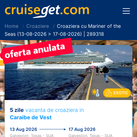
Home
Croaziere
Croaziera cu Mariner of the
Seas (13-08-2026 > 17-08-2026) | 289318
PRET REDUS!
EXOTIC
5 zile
vacanta de croaziera in
Caraibe de Vest
13 Aug 2026
17 Aug 2026
Galveston, Texas - SUA
Galveston, Texas - SUA