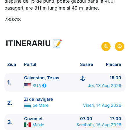
dispune de 15 de punti, poate gazdui pana la 4001
pasageri, are 311 m lungime si 49 m latime.
289318
ITINERARIU
📝
5 zile
vacanta de croaziera in
Caraibe de Vest -
link oferta
13 Aug 2026
din Galveston, Texas,
SUA
Plecare pe
Ziua
Portul
Sosire
Plecare
17 Aug 2026
in Galveston, Texas,
SUA
Sosire pe
Galveston, Texas
15:00
1.
Royal Caribbean International
Joi, 13 Aug 2026
SUA
Mariner of the Seas
★★★★+
Zi de navigare
2.
pe Mare
Vineri, 14 Aug 2026
Cozumel
07:00
17:00
3.
Mexic
Sambata, 15 Aug 2026