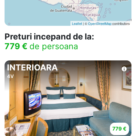
Leaflet
| ©
OpenStreetMap
contributors
Preturi incepand de la:
779 €
de persoana
INTERIOARA
4V
779 €