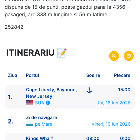
dispune de 15 de punti, poate gazdui pana la 4356
pasageri, are 338 m lungime si 56 m latime.
252842
ITINERARIU
📝
6 zile
vacanta de croaziera in
Insulele Bermude -
link oferta
18 Iun 2026
din Cape Liberty, Bayonne,
Plecare pe
Ziua
Portul
Sosire
Plecare
New Jersey,
SUA
23 Iun 2026
in Cape Liberty, Bayonne, New
Sosire pe
Cape Liberty, Bayonne,
15:00
1.
Jersey,
SUA
New Jersey
Joi, 18 Iun 2026
SUA
Royal Caribbean International
Zi de navigare
Independence of the Seas
★★★★+
2.
pe Mare
Vineri, 19 Iun 2026
Kings Wharf
09:00
0:00