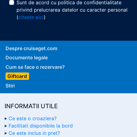
Sunt de acord cu politica de confidentialitate
privind prelucrarea datelor cu caracter personal
(
citeste aici
)
Despre cruiseget.com
Documente legale
Cum se face o rezervare?
Giftcard
Stiri
INFORMATII UTILE
Ce este o croaziera?
Facilitati disponibile la bord
Ce este inclus in pret?