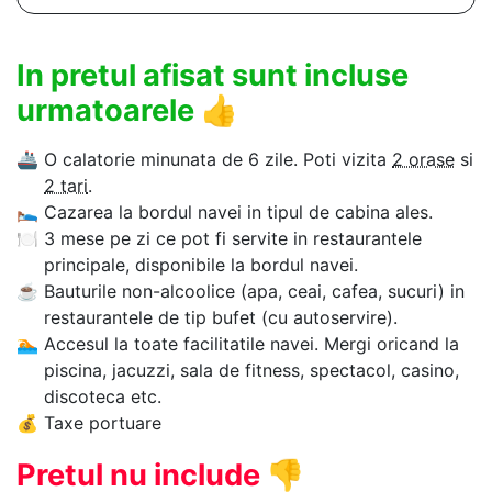
In pretul afisat sunt incluse
urmatoarele
👍
🚢
O calatorie minunata de 6 zile. Poti vizita
2 orase
si
2 tari
.
🛌
Cazarea la bordul navei in tipul de cabina ales.
🍽
3 mese pe zi ce pot fi servite in restaurantele
principale, disponibile la bordul navei.
☕
Bauturile non-alcoolice (apa, ceai, cafea, sucuri) in
restaurantele de tip bufet (cu autoservire).
🏊‍
Accesul la toate facilitatile navei. Mergi oricand la
piscina, jacuzzi, sala de fitness, spectacol, casino,
discoteca etc.
💰
Taxe portuare
Pretul nu include
👎