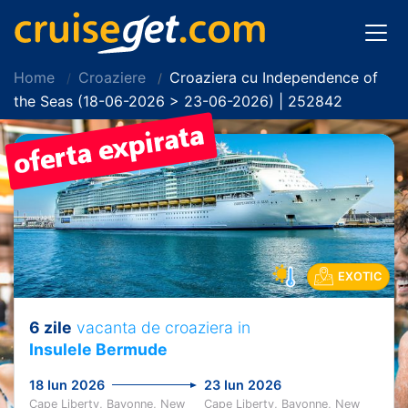
Home
Croaziere
Croaziera cu Independence of
the Seas (18-06-2026 > 23-06-2026) | 252842
EXOTIC
6 zile
vacanta de croaziera in
Insulele Bermude
18 Iun 2026
23 Iun 2026
Cape Liberty, Bayonne, New
Cape Liberty, Bayonne, New