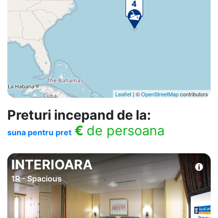
Leaflet
| ©
OpenStreetMap
contributors
Preturi incepand de la:
€
de persoana
suna pentru pret
INTERIOARA
1R - Spacious