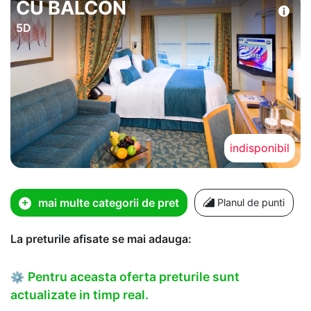
CU BALCON
5D
indisponibil
mai multe categorii de pret
Planul de punti
La preturile afisate se mai adauga:
Pentru aceasta oferta preturile sunt
⚙
actualizate in timp real.