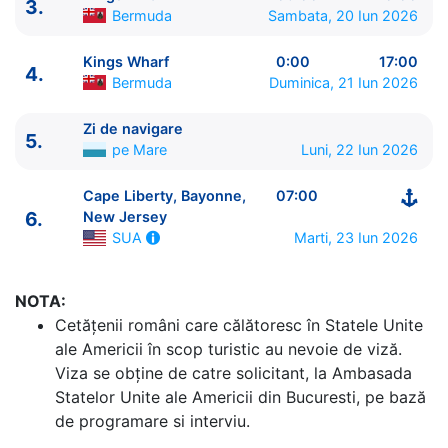
3.
Bermuda
Sambata, 20 Iun 2026
Kings Wharf
0:00
17:00
4.
Bermuda
Duminica, 21 Iun 2026
Zi de navigare
5.
pe Mare
Luni, 22 Iun 2026
ITINERARIU
Cape Liberty, Bayonne,
07:00
Ziua | Portul | Sosire - Plecare
6.
New Jersey
----------------------------------------
Marti, 23 Iun 2026
SUA
1.
Cape Liberty, Bayonne, New Jersey
SUA
⚓ -
15:00
2.
Zi de navigare
pe Mare
0:00 - 0:00
NOTA:
3.
Kings Wharf
Bermuda
09:00 - 0:00
Cetăţenii români care călătoresc în Statele Unite
4.
Kings Wharf
Bermuda
0:00 - 17:00
ale Americii în scop turistic au nevoie de viză.
5.
Zi de navigare
pe Mare
0:00 - 0:00
Viza se obține de catre solicitant, la Ambasada
6.
Cape Liberty, Bayonne, New Jersey
SUA
07:00 -
Statelor Unite ale Americii din Bucuresti, pe bază
⚓
de programare si interviu.