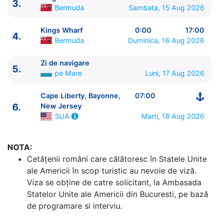
3.
Bermuda
Sambata, 15 Aug 2026
Kings Wharf
0:00
17:00
4.
Bermuda
Duminica, 16 Aug 2026
Zi de navigare
5.
pe Mare
Luni, 17 Aug 2026
ITINERARIU
Cape Liberty, Bayonne,
07:00
Ziua | Portul | Sosire - Plecare
6.
New Jersey
----------------------------------------
Marti, 18 Aug 2026
SUA
1.
Cape Liberty, Bayonne, New Jersey
SUA
⚓ -
15:00
2.
Zi de navigare
pe Mare
0:00 - 0:00
NOTA:
3.
Kings Wharf
Bermuda
09:00 - 0:00
Cetăţenii români care călătoresc în Statele Unite
4.
Kings Wharf
Bermuda
0:00 - 17:00
ale Americii în scop turistic au nevoie de viză.
5.
Zi de navigare
pe Mare
0:00 - 0:00
Viza se obține de catre solicitant, la Ambasada
6.
Cape Liberty, Bayonne, New Jersey
SUA
07:00 -
Statelor Unite ale Americii din Bucuresti, pe bază
⚓
de programare si interviu.