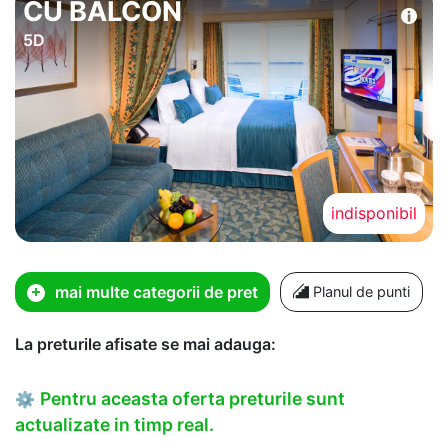
CU BALCON
5D
indisponibil
mai multe categorii de pret
Planul de punti
La preturile afisate se mai adauga:
Pentru aceasta oferta preturile sunt
⚙
actualizate in timp real.