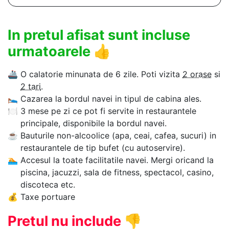
In pretul afisat sunt incluse
urmatoarele
👍
🚢
O calatorie minunata de 6 zile. Poti vizita
2 orase
si
2 tari
.
🛌
Cazarea la bordul navei in tipul de cabina ales.
🍽
3 mese pe zi ce pot fi servite in restaurantele
principale, disponibile la bordul navei.
☕
Bauturile non-alcoolice (apa, ceai, cafea, sucuri) in
restaurantele de tip bufet (cu autoservire).
🏊‍
Accesul la toate facilitatile navei. Mergi oricand la
piscina, jacuzzi, sala de fitness, spectacol, casino,
discoteca etc.
💰
Taxe portuare
Pretul nu include
👎