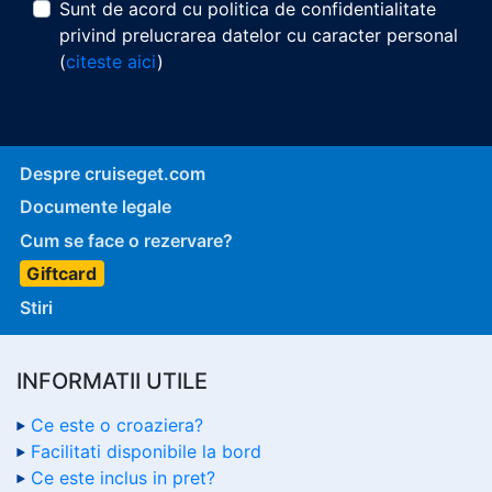
Sunt de acord cu politica de confidentialitate
privind prelucrarea datelor cu caracter personal
(
citeste aici
)
Despre cruiseget.com
Documente legale
Cum se face o rezervare?
Giftcard
Stiri
INFORMATII UTILE
Ce este o croaziera?
Facilitati disponibile la bord
Ce este inclus in pret?