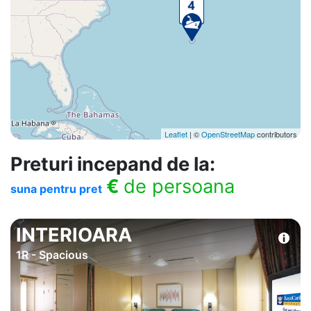
Leaflet
| ©
OpenStreetMap
contributors
Preturi incepand de la:
€
de persoana
suna pentru pret
INTERIOARA
1R - Spacious