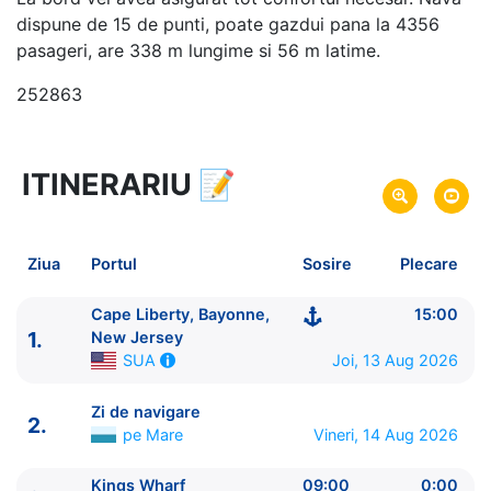
dispune de 15 de punti, poate gazdui pana la 4356
pasageri, are 338 m lungime si 56 m latime.
252863
ITINERARIU
📝
6 zile
vacanta de croaziera in
Insulele Bermude -
link oferta
13 Aug 2026
din Cape Liberty, Bayonne,
Plecare pe
Ziua
Portul
Sosire
Plecare
New Jersey,
SUA
18 Aug 2026
in Cape Liberty, Bayonne,
Sosire pe
Cape Liberty, Bayonne,
15:00
1.
New Jersey,
New Jersey
SUA
Joi, 13 Aug 2026
SUA
Royal Caribbean International
Zi de navigare
Independence of the Seas
★★★★+
2.
pe Mare
Vineri, 14 Aug 2026
Kings Wharf
09:00
0:00