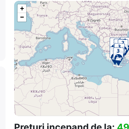
+
−
Preturi incepand de la:
49