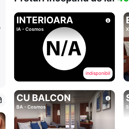
INTERIOARA
a
IA - Cosmos
X
indisponibil
CU BALCON
BA - Cosmos
S