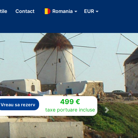
tile
Contact
Romania
EUR
499 €
Vreau sa rezerv
taxe portuare incluse
Next