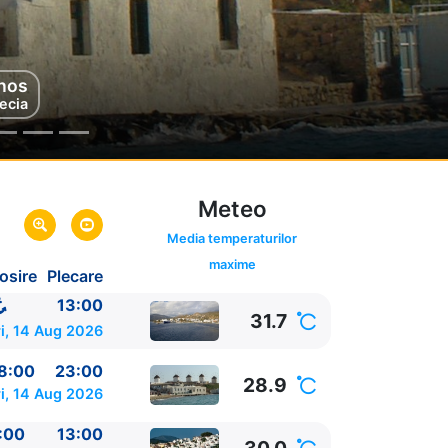
nos
asi
ecia
rcia
Meteo
Media temperaturilor
maxime
osire
Plecare
ia
13:00
31.7
i, 14 Aug 2026
8:00
23:00
28.9
i, 14 Aug 2026
:00
13:00