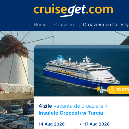
Home
Croaziere
Croaziera cu Celest
EXOTI
4 zile
vacanta de croaziera in
Previous
Insulele Grecesti si Turcia
14 Aug 2026
17 Aug 2026