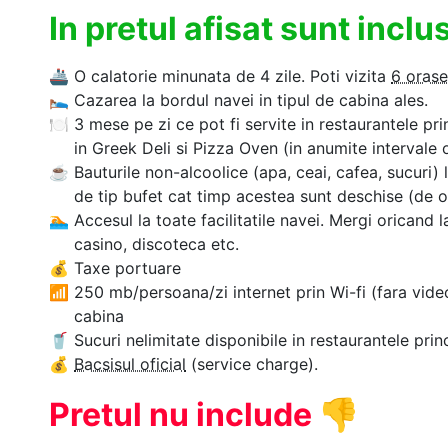
In pretul afisat sunt incl
🚢
O calatorie minunata de 4 zile. Poti vizita
6 orase
🛌
Cazarea la bordul navei in tipul de cabina ales.
🍽
3 mese pe zi ce pot fi servite in restaurantele prin
in Greek Deli si Pizza Oven (in anumite intervale 
☕
Bauturile non-alcoolice (apa, ceai, cafea, sucuri) 
de tip bufet cat timp acestea sunt deschise (de ob
🏊‍
Accesul la toate facilitatile navei. Mergi oricand l
casino, discoteca etc.
💰
Taxe portuare
📶
250 mb/persoana/zi internet prin Wi-fi (fara vide
cabina
🥤
Sucuri nelimitate disponibile in restaurantele prin
💰
Bacsisul oficial
(service charge).
Pretul nu include
👎