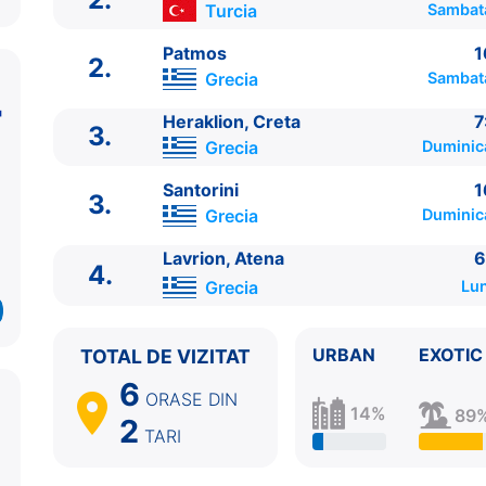
Turcia
Sambat
Patmos
1
2.
Grecia
Sambat
Heraklion, Creta
7
3.
Grecia
Duminic
ITINERARIU
Santorini
1
3.
Ziua | Portul | Sosire - Plecare
Grecia
Duminic
----------------------------------------
Lavrion, Atena
6
1.
Lavrion, Atena
Grecia
⚓ - 13:00
4.
1.
Mykonos
Grecia
18:00 - 23:00
Grecia
Lun
2.
Kusadasi
Turcia
7:00 - 13:00
2.
Patmos
Grecia
16:30 - 21:30
URBAN
EXOTIC
TOTAL DE VIZITAT
3.
Heraklion, Creta
Grecia
7:00 - 12:00
6
3.
Santorini
Grecia
16:30 - 21:30
ORASE
DIN
14%
89
4.
Lavrion, Atena
Grecia
6:00 - ⚓
2
TARI