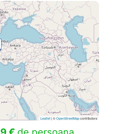
Leaflet
| ©
OpenStreetMap
contributors
9 €
de persoana