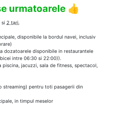
use urmatoarele
👍
si
2 tari
.
cipale, disponibile la bordul navei, inclusiv
orare)
la dozatoarele disponibile in restaurantele
icei intre 06:30 si 22:00)).
a piscina, jacuzzi, sala de fitness, spectacol,
o streaming) pentru toti pasagerii din
cipale, in timpul meselor